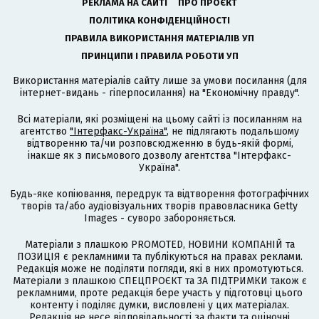
РЕКЛАМА НА САЙТІ
ПРО ПРОЄКТ
ПОЛІТИКА КОНФІДЕНЦІЙНОСТІ
ПРАВИЛА ВИКОРИСТАННЯ МАТЕРІАЛІВ УП
ПРИНЦИПИ І ПРАВИЛА РОБОТИ УП
Використання матеріалів сайту лише за умови посилання (для
інтернет-видань - гіперпосилання) на "Економічну правду".
Всі матеріали, які розміщені на цьому сайті із посиланням на
агентство
"Інтерфакс-Україна"
, не підлягають подальшому
відтворенню та/чи розповсюдженню в будь-якій формі,
інакше як з письмового дозволу агентства "Інтерфакс-
Україна".
Будь-яке копіювання, передрук та відтворення фотографічних
творів та/або аудіовізуальних творів правовласника Getty
Images - суворо забороняється.
Матеріали з плашкою PROMOTED, НОВИНИ КОМПАНІЙ та
ПОЗИЦІЯ є рекламними та публікуються на правах реклами.
Редакція може не поділяти погляди, які в них промотуються.
Матеріали з плашкою СПЕЦПРОЄКТ та ЗА ПІДТРИМКИ також є
рекламними, проте редакція бере участь у підготовці цього
контенту і поділяє думки, висловлені у цих матеріалах.
Редакція не несе відповідальності за факти та оціночні