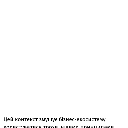
Цей контекст змушує бізнес-екосистему
користуватися трохи іншими принципами