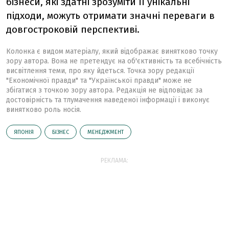
бізнеси, які здатні зрозуміти її унікальні
підходи, можуть отримати значні переваги в
довгостроковій перспективі.
Колонка є видом матеріалу, який відображає винятково точку
зору автора. Вона не претендує на об'єктивність та всебічність
висвітлення теми, про яку йдеться. Точка зору редакції
"Економічної правди" та "Української правди" може не
збігатися з точкою зору автора. Редакція не відповідає за
достовірність та тлумачення наведеної інформації і виконує
винятково роль носія.
ЯПОНІЯ
БІЗНЕС
МЕНЕДЖМЕНТ
РЕКЛАМА: