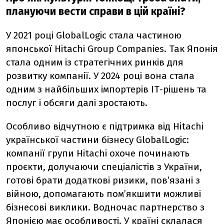
плануючи вести справи в цій країні?
У 2021 році GlobalLogic стала частиною
японської Hitachi Group Companies. Так Японія
стала одним із стратегічних ринків для
розвитку компанії. У 2024 році вона стала
одним з найбільших імпортерів ІТ-рішень та
послуг і обсяги далі зростають.
Особливо відчутною є підтримка від Hitachi
української частини бізнесу GlobalLogic:
компанії групи Hitachi охоче починають
проєкти, долучаючи спеціалістів з України,
готові брати додаткові ризики, повʼязані з
війною, допомагають помʼякшити можливі
бізнесові виклики. Водночас партнерство з
Японією має особливості. У країні склалася