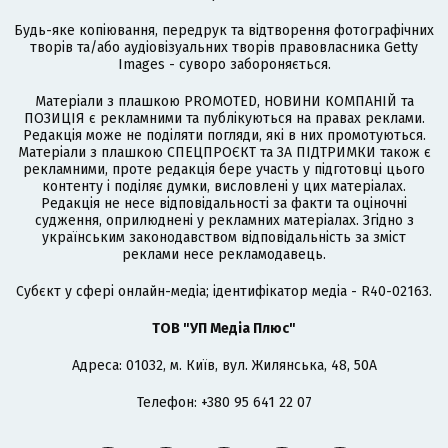
Будь-яке копіювання, передрук та відтворення фотографічних
творів та/або аудіовізуальних творів правовласника Getty
Images - суворо забороняється.
Матеріали з плашкою PROMOTED, НОВИНИ КОМПАНІЙ та
ПОЗИЦІЯ є рекламними та публікуються на правах реклами.
Редакція може не поділяти погляди, які в них промотуються.
Матеріали з плашкою СПЕЦПРОЄКТ та ЗА ПІДТРИМКИ також є
рекламними, проте редакція бере участь у підготовці цього
контенту і поділяє думки, висловлені у цих матеріалах.
Редакція не несе відповідальності за факти та оціночні
судження, оприлюднені у рекламних матеріалах. Згідно з
українським законодавством відповідальність за зміст
реклами несе рекламодавець.
Cубєкт у сфері онлайн-медіа; ідентифікатор медіа - R40-02163.
ТОВ "УП Медіа Плюс"
Адреса: 01032, м. Київ, вул. Жилянська, 48, 50А
Телефон: +380 95 641 22 07