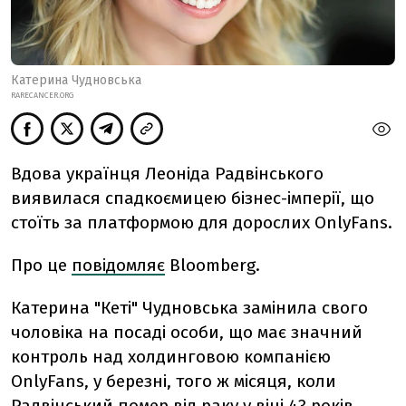
Катерина Чудновська
RARECANCER.ORG
Вдова українця Леоніда Радвінського
виявилася спадкоємицею бізнес-імперії, що
стоїть за платформою для дорослих OnlyFans.
Про це
повідомляє
Bloomberg.
Катерина "Кеті" Чудновська замінила свого
чоловіка на посаді особи, що має значний
контроль над холдинговою компанією
OnlyFans, у березні, того ж місяця, коли
Радвінський помер від раку у віці 43 років,