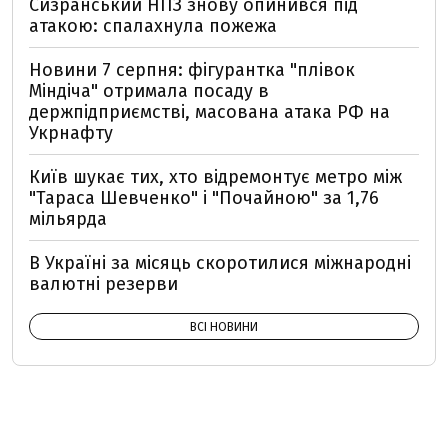
Сизранський НПЗ знову опинився під
атакою: спалахнула пожежа
Новини 7 серпня: фігурантка "плівок
Міндіча" отримала посаду в
держпідприємстві, масована атака РФ на
Укрнафту
Київ шукає тих, хто відремонтує метро між
"Тараса Шевченко" і "Почайною" за 1,76
мільярда
В Україні за місяць скоротилися міжнародні
валютні резерви
ВСІ НОВИНИ