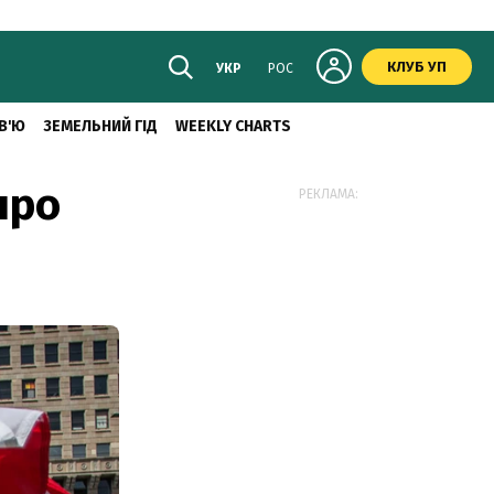
КЛУБ УП
УКР
РОС
В'Ю
ЗЕМЕЛЬНИЙ ГІД
WEEKLY CHARTS
про
РЕКЛАМА: