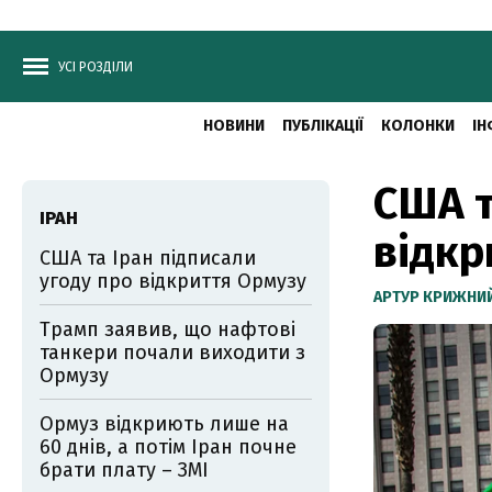
УСІ РОЗДІЛИ
НОВИНИ
ПУБЛІКАЦІЇ
КОЛОНКИ
ІН
США т
ІРАН
відкр
США та Іран підписали
угоду про відкриття Ормузу
АРТУР КРИЖНИ
Трамп заявив, що нафтові
танкери почали виходити з
Ормузу
Ормуз відкриють лише на
60 днів, а потім Іран почне
брати плату – ЗМІ