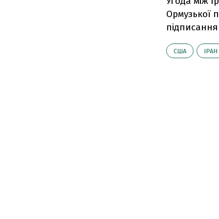
Угода між І
Ормузької 
підписання
США
ІРАН