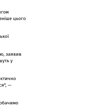
ягом
ізніше цього
ької
цю, заявив
шуть у
актично
я", —
побачимо