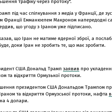
ьшення трафіку через протоку".
рамп під час спілкування з медіа у Франції, де зу
м Франції Емманюелем Макроном напередодні сам
ердив, що угоду з Іраном уже підписано.
казав, що Іран не матиме ядерної зброї, а посла
буде, доки Іран не зробить те, що має зробити.
зидент США Дональд Трамп
заявив
про укладенн
ном та відкриття Ормузької протоки.
ошення президентом США Дональдом Трампом про
Іраном та відкриття Ормузської протоки, нафта
в
на 4 долари.