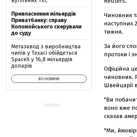
вугільних ТЕС
Reuters.
Привласнення мільярдів
Чиновник т
Приватбанку: справу
наступних 2
Коломойського скерували
тижня.
до суду
За його сло
Мегазавод з виробництва
чипів у Техасі обійдеться
протоки і з
SpaceX у 16,8 мільярдів
доларів
Офіційна це
чиновник. Р
ВСІ НОВИНИ
Швейцарії 
"Ви побачит
РЕКЛАМА:
воно вже по
сказав аме
"Ми, ймовір