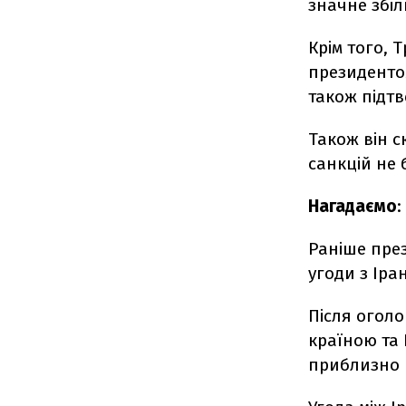
значне збіл
Крім того, Т
президенто
також підтв
Також він с
санкцій не 
Нагадаємо
:
Раніше п
ре
угоди з Іра
П
ісля огол
країною та 
приблизно 