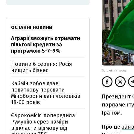
ОСТАННІ НОВИНИ
Аграрії зможуть отримати
пільгові кредити за
програмою 5-7-9%
Новини 6 серпня: Росія
нищить бізнес
ФОТО: GETTY IMAGES
Кабмін зобовʼязав
податкову передати
Міноборони дані чоловіків
Президент С
18-60 років
парламенту
Іраном.
Єврокомісія попередила
Румунію через наміри
Про це
зая
відкласти відмову від