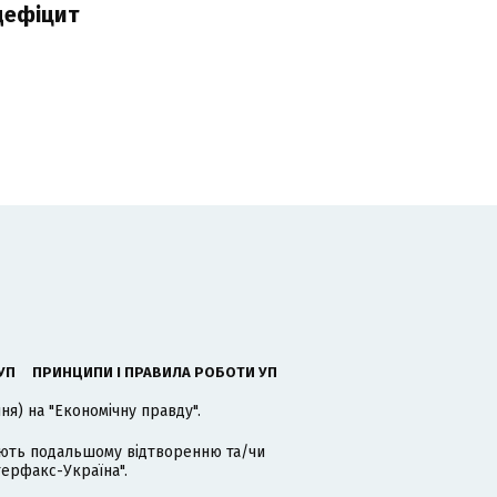
дефіцит
УП
ПРИНЦИПИ І ПРАВИЛА РОБОТИ УП
я) на "Економічну правду".
гають подальшому відтворенню та/чи
терфакс-Україна".