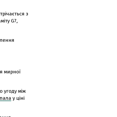
стрічається з
іту G7,
блення
я мирної
 угоду між
пала
у ціні