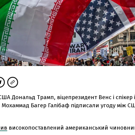
ША Дональд Трамп, віцепрезидент Венс і спікер 
 Мохаммад Багер Галібаф підписали угоду між СШ
вив
високопоставлений американський чиновник