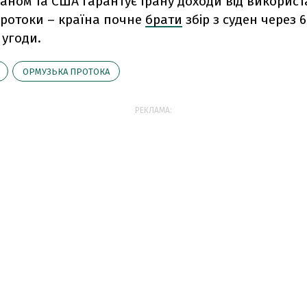
раном та США гарантує Ірану доходи від викорис
протоки – країна почне
брати
збір з суден через 6
 угоди.
ОРМУЗЬКА ПРОТОКА
РЕКЛАМА: