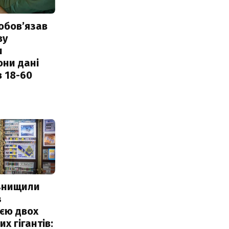
обовʼязав
ву
и
они дані
в 18-60
 знищили
з
єю двох
х гігантів: