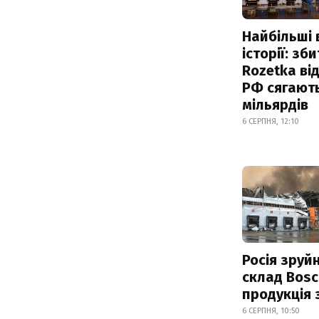
Найбільші 
історії: зб
Rozetka від
РФ сягают
мільярдів
6 СЕРПНЯ, 12:10
Росія зруй
склад Bosc
продукція
6 СЕРПНЯ, 10:50