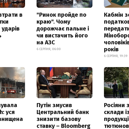
втрати в
"Ринок пройде по
Кабмін з
итки
краю". Чому
податко
 ударів
дорожчає пальне і
передат
ь
чи вистачить його
Мінобор
на АЗС
чоловікі
років
6 СЕРПНЯ, 06:00
6 СЕРПНЯ, 19:39
нувала
Путін змусив
Росіяни
h: уся
Центральний банк
склади і
 знищена
знизити базову
продукці
ставку – Bloomberg
тютюнови