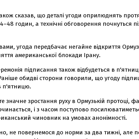
акож сказав, що деталі угоди оприлюднять прот
4–48 годин, а технічні обговорення почнуться п
вами, угода передбачає негайне відкриття Ормуз
няття американської блокади Ірану.
ремонія підписання також відбудеться в п'ятни
аніше обидві сторони говорили, що угоду підпи
в п'ятницю.
е значне зростання руху в Ормузькій протоці, ф
чинається, і з часом поступово посилюватиметьс
риканський чиновник на умовах анонімності.
но, не повернемося до норми за два тижні, але 