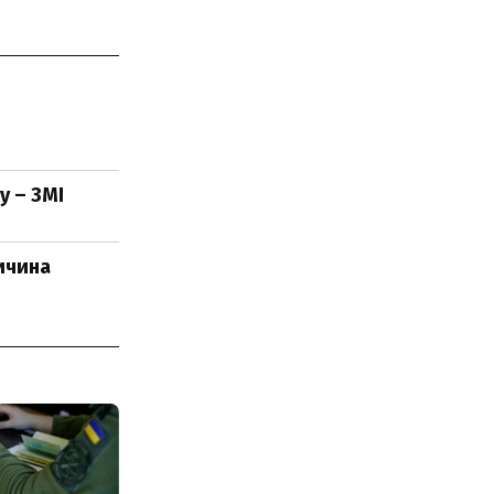
у – ЗМІ
ичина