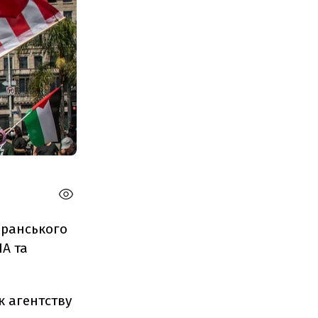
іранського
А та
 агентству