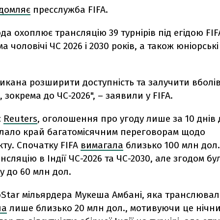
ідомляє
пресслужба FIFA.
да охоплює трансляцію 39 турнірів під егідою FIF
а чоловічі ЧС 2026 і 2030 років, а також юніорські
ликана розширити доступність та залучити вболі
ї, зокрема до ЧС-2026", – заявили у FIFA.
є
Reuters
, оголошення про угоду лише за 10 днів 
клало край багатомісячним переговорам щодо
ту. Спочатку FIFA
вимагала
близько 100 млн дол.
нсляцію в Індії ЧС-2026 та ЧС-2030, але згодом б
у до 60 млн дол.
oStar мільярдера Мукеша Амбані, яка транслювал
ла
лише близько 20 млн дол., мотивуючи це нічн