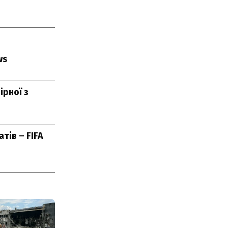
ws
ірної з
тів – FIFA