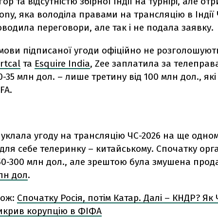
гор та відсутністю збірної Індії на турнірі, але от
Sony, яка володіла правами на трансляцію в Індії 
оводила переговори, але так і не подала заявку.
мови підписаної угоди офіційно не розголошують
rtcal
та
Esquire India
, Zee заплатила за телеправ
0-35 млн дол. – лише третину від 100 млн дол., як
FA.
 уклала угоду на трансляцію ЧС-2026 на ще одно
ля себе телеринку – китайському. Спочатку орга
50-300 млн дол., але зрештою була змушена прод
лн дол
.
кож:
Спочатку Росія, потім Катар. Далі – КНДР? Як
викрив корупцію в ФІФА