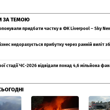
И ЗА ТЕМОЮ
опонували придбати частку в ФК Liverpool – Sky Ne
знес недорахується прибутку через ранній виліт зб
ої стадії ЧС-2026 відвідали понад 4,6 мільйона фана
СЬОГОДНІ