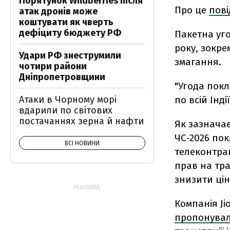
Порятунок Wildberries після
Про це
пов
атак дронів може
коштувати як чверть
дефіциту бюджету РФ
Пакетна уго
року, зокрем
Удари РФ знеструмили
змагання.
чотири райони
Дніпропетровщини
"Угода пок
по всій Інді
Атаки в Чорному морі
вдарили по світових
постачаннях зерна й нафти
Як зазнача
ЧС-2026 по
ВСІ НОВИНИ
телеконтрак
прав на тра
знизити цін
РЕКЛАМА:
Компанія Ji
пропонува