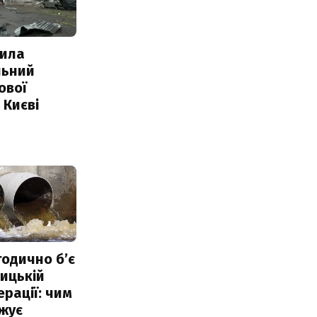
ила
льний
ової
 Києві
тодично б’є
ицькій
ерації: чим
жує