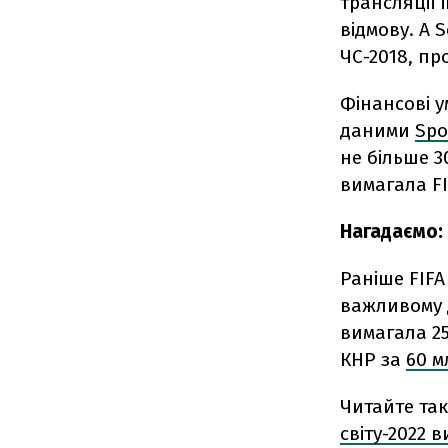
трансляції і
відмову. А 
ЧС-2018, пр
Фінансові у
даними
Spo
не більше 3
вимагала FI
Нагадаємо:
Раніше FIFA
важливому д
вимагала 2
КНР за
60 м
Читайте та
світу-2022 