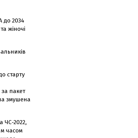
A до 2034
 та жіночі
вальників
до старту
 за пакет
ула змушена
а ЧС-2022,
им часом