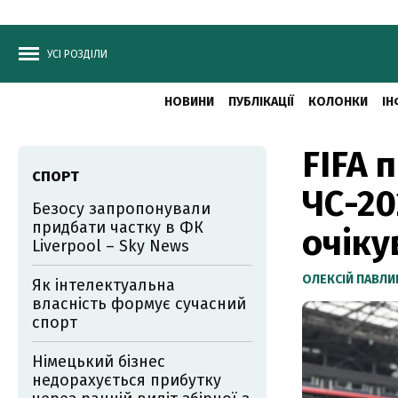
УСІ РОЗДІЛИ
НОВИНИ
ПУБЛІКАЦІЇ
КОЛОНКИ
ІН
FIFA 
СПОРТ
ЧС-20
Безосу запропонували
придбати частку в ФК
очіку
Liverpool – Sky News
ОЛЕКСІЙ ПАВЛ
Як інтелектуальна
власність формує сучасний
спорт
Німецький бізнес
недорахується прибутку