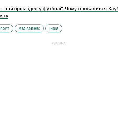
 – найгірша ідея у футболі". Чому провалився Кл
віту
СПОРТ
МЕДІАБІЗНЕС
ІНДІЯ
РЕКЛАМА: