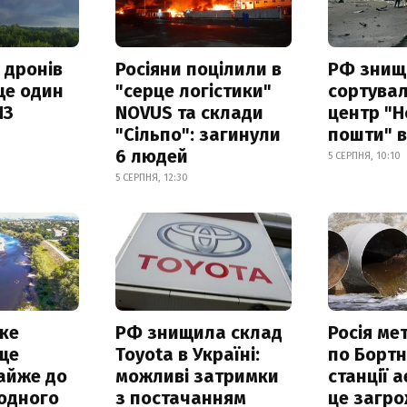
 дронів
Росіяни поцілили в
РФ знищ
ще один
"серце логістики"
сортува
ПЗ
NOVUS та склади
центр "Н
"Сільпо": загинули
пошти" в
6 людей
5 СЕРПНЯ, 10:10
5 СЕРПНЯ, 12:30
ке
РФ знищила склад
Росія ме
ще
Toyota в Україні:
по Бортн
айже до
можливі затримки
станції а
родного
з постачанням
це загро