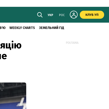
КЛУБ УП
УКР
РОС
В'Ю
WEEKLY CHARTS
ЗЕМЕЛЬНИЙ ГІД
ляцію
РЕКЛАМА:
ше