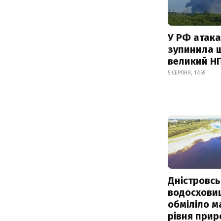
У РФ атака
зупинила 
великий Н
5 СЕРПНЯ, 17:55
Дністровсь
водосхови
обміліло м
рівня при