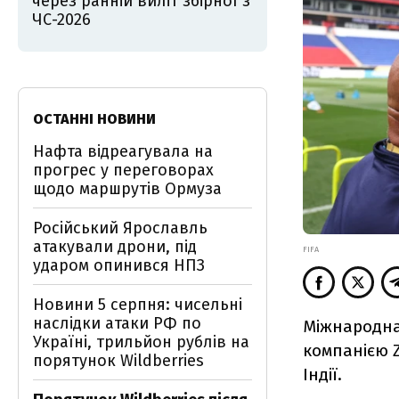
через ранній виліт збірної з
ЧС-2026
ОСТАННІ НОВИНИ
Нафта відреагувала на
прогрес у переговорах
щодо маршрутів Ормуза
Російський Ярославль
атакували дрони, під
FIFA
ударом опинився НПЗ
Новини 5 серпня: чисельні
наслідки атаки РФ по
Міжнародна 
Україні, трильйон рублів на
компанією Z
порятунок Wildberries
Індії.