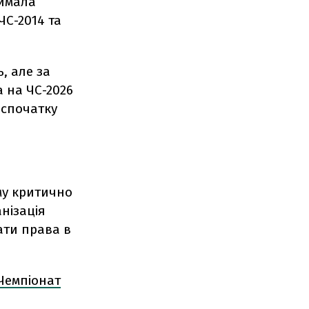
римала
ЧС-2014 та
, але за
а на ЧС-2026
і спочатку
му критично
нізація
ати права в
 Чемпіонат