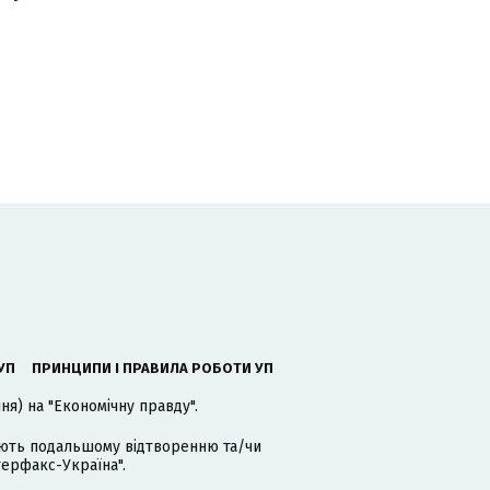
УП
ПРИНЦИПИ І ПРАВИЛА РОБОТИ УП
я) на "Економічну правду".
гають подальшому відтворенню та/чи
терфакс-Україна".