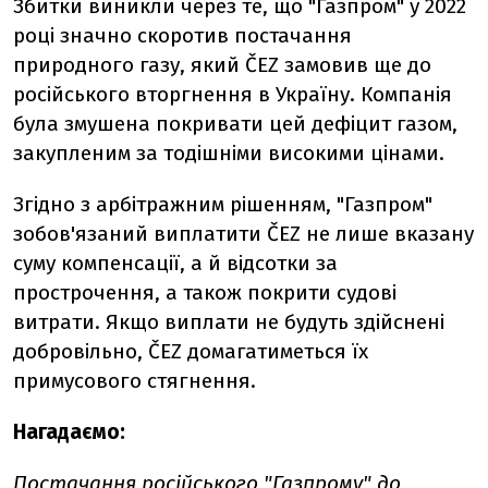
Збитки виникли через те, що "Газпром" у 2022
році значно скоротив постачання
природного газу, який ČEZ замовив ще до
російського вторгнення в Україну. Компанія
була змушена покривати цей дефіцит газом,
закупленим за тодішніми високими цінами.
Згідно з арбітражним рішенням, "Газпром"
зобов'язаний виплатити ČEZ не лише вказану
суму компенсації, а й відсотки за
прострочення, а також покрити судові
витрати. Якщо виплати не будуть здійснені
добровільно, ČEZ домагатиметься їх
примусового стягнення.
Нагадаємо:
Постачання російського "Газпрому" до