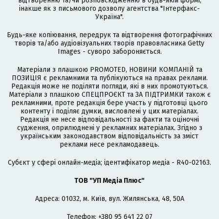
відтворенню та/чи розповсюдженню в будь-якій формі,
інакше як з письмового дозволу агентства "Інтерфакс-
Україна".
Будь-яке копіювання, передрук та відтворення фотографічних
творів та/або аудіовізуальних творів правовласника Getty
Images - суворо забороняється.
Матеріали з плашкою PROMOTED, НОВИНИ КОМПАНІЙ та
ПОЗИЦІЯ є рекламними та публікуються на правах реклами.
Редакція може не поділяти погляди, які в них промотуються.
Матеріали з плашкою СПЕЦПРОЄКТ та ЗА ПІДТРИМКИ також є
рекламними, проте редакція бере участь у підготовці цього
контенту і поділяє думки, висловлені у цих матеріалах.
Редакція не несе відповідальності за факти та оціночні
судження, оприлюднені у рекламних матеріалах. Згідно з
українським законодавством відповідальність за зміст
реклами несе рекламодавець.
Cубєкт у сфері онлайн-медіа; ідентифікатор медіа - R40-02163.
ТОВ "УП Медіа Плюс"
Адреса: 01032, м. Київ, вул. Жилянська, 48, 50А
Телефон: +380 95 641 22 07