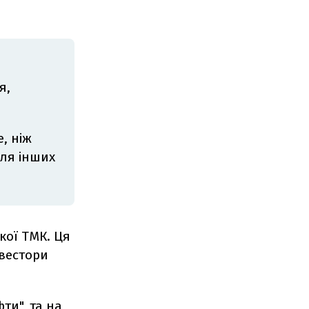
я,
е, ніж
для інших
кої ТМК. Ця
нвестори
ти", та на