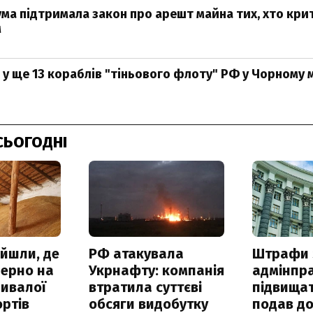
ума підтримала закон про арешт майна тих, хто кри
м
 у ще 13 кораблів "тіньового флоту" РФ у Чорному 
СЬОГОДНІ
айшли, де
РФ атакувала
Штрафи 
зерно на
Укрнафту: компанія
адмінпр
ривалої
втратила суттєві
підвищат
ртів
обсяги видобутку
подав до