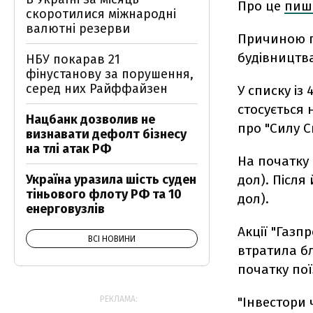
Про це
пиш
скоротилися міжнародні
валютні резерви
Причиною п
будівництва
НБУ покарав 21
фінустанову за порушення,
серед них Райффайзен
У списку із
стосується 
Нацбанк дозволив не
про "Силу С
визнавати дефолт бізнесу
на тлі атак РФ
На початку 
дол). Після
Україна уразила шість суден
тіньового флоту РФ та 10
дол).
енерговузлів
Акції "Газп
ВСІ НОВИНИ
втратила бл
початку пої
"Інвестори 
РЕКЛАМА: