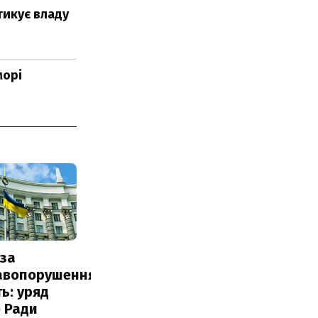
тикує владу
морі
за
авопорушення
ь: уряд
 Ради