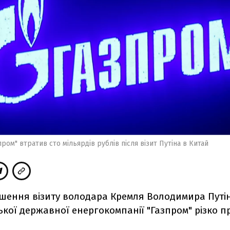
пром" втратив сто мільярдів рублів після візит Путіна в Китай
ршення візиту володара Кремля Володимира Путі
ської державної енергокомпанії "Газпром" різко п