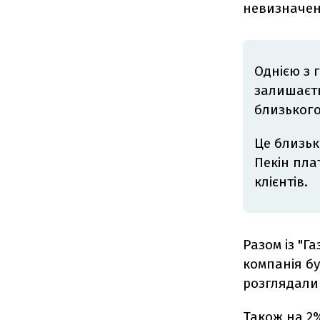
невизначені
Однією з 
залишаєть
близького
Це близько
Пекін пла
клієнтів.
Разом із "Г
компанія бу
розглядали 
Також на 2%