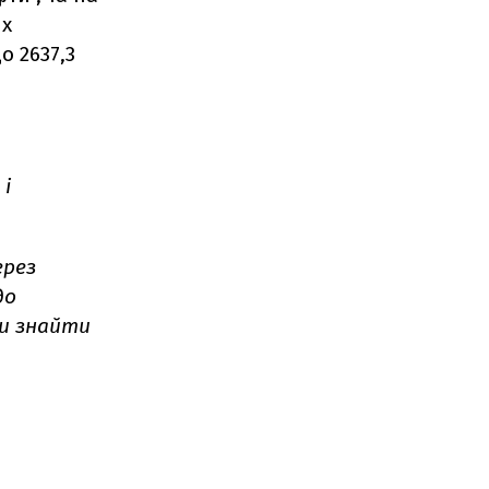
их
о 2637,3
 і
ерез
до
ви знайти