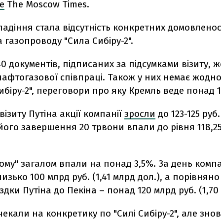
е
The Moscow Times.
адіння стала відсутність конкретних домовлено
 газопроводу "Сила Сибіру-2".
 40 документів, підписаних за підсумками візиту, 
нафтогазової співпраці. Також у них немає жодн
ибіру-2", переговори про яку Кремль веде понад 1
візиту Путіна акції компанії
зросли
до 123-125 руб. 
 його завершення 20 трвони впали до рівня 118,25 
рому" загалом впали на понад 3,5%. За день комп
изько 100 млрд руб. (1,41 млрд дол.), а порівняно
здки Путіна до Пекіна – понад 120 млрд руб. (1,70
чекали на конкретику по "Силі Сибіру-2", але зно