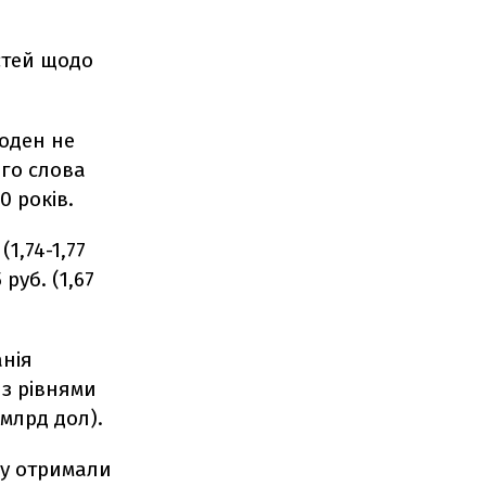
стей щодо
жоден не
ого слова
0 років.
(1,74-1,77
руб. (1,67
анія
 з рівнями
 млрд дол).
ву отримали