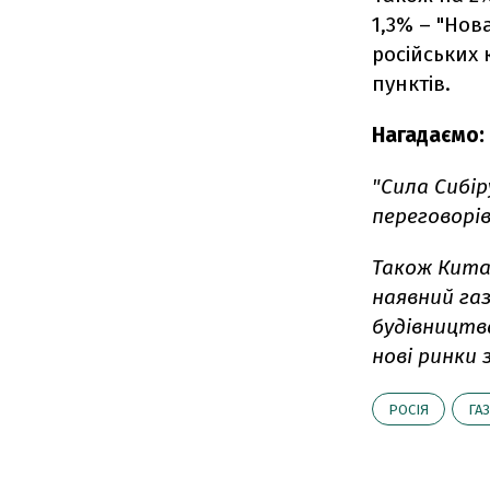
1,3% – "Нов
російських 
пунктів.
Нагадаємо:
"Сила Сибір
переговорів
Також Кита
наявний газ
будівництв
нові ринки 
РОСІЯ
ГА