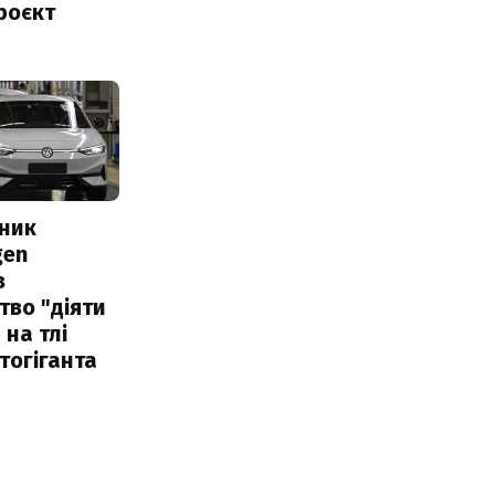
роєкт
сник
gen
в
тво "діяти
 на тлі
тогіганта