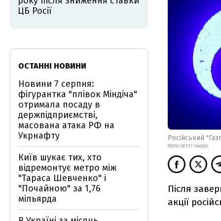
року після зниження ставки
ЦБ Росії
ОСТАННІ НОВИНИ
Новини 7 серпня:
фігурантка "плівок Міндіча"
отримала посаду в
держпідприємстві,
масована атака РФ на
Укрнафту
Російський "Газ
ФОТО: GETTY IMAGES
Київ шукає тих, хто
відремонтує метро між
"Тараса Шевченко" і
Після заве
"Почайною" за 1,76
мільярда
акції росій
В Україні за місяць