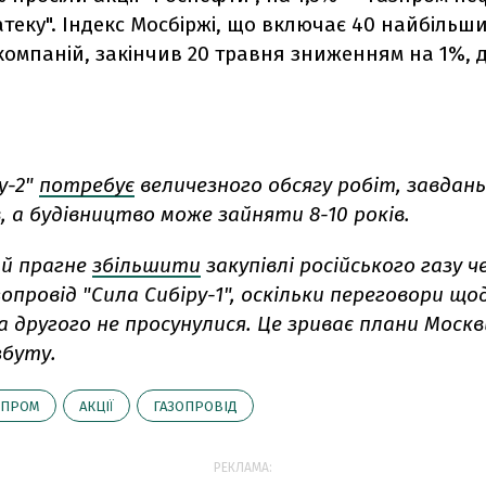
атеку". Індекс Мосбіржі, що включає 40 найбільш
компаній, закінчив 20 травня зниженням на 1%, д
у-2"
потребує
величезного обсягу робіт, завдань
, а будівництво може зайняти 8-10 років.
й прагне
збільшити
закупівлі російського газу ч
опровід "Сила Сибіру-1", оскільки переговори що
а другого не просунулися. Це зриває плани Моск
збуту.
ЗПРОМ
АКЦІЇ
ГАЗОПРОВІД
РЕКЛАМА: