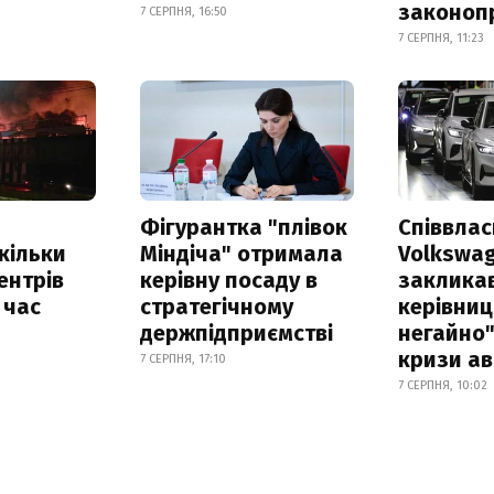
законоп
7 СЕРПНЯ, 16:50
7 СЕРПНЯ, 11:23
Фігурантка "плівок
Співвла
скільки
Міндіча" отримала
Volkswa
ентрів
керівну посаду в
заклика
 час
стратегічному
керівниц
держпідприємстві
негайно"
кризи ав
7 СЕРПНЯ, 17:10
7 СЕРПНЯ, 10:02