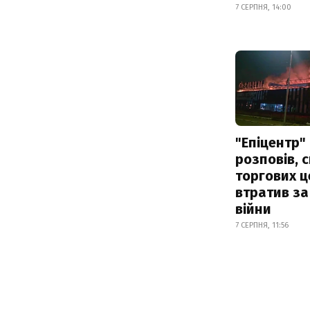
7 СЕРПНЯ, 14:00
"Епіцентр"
розповів, 
торгових ц
втратив за
війни
7 СЕРПНЯ, 11:56