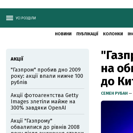
УСІ РОЗДІЛИ
НОВИНИ
ПУБЛІКАЦІЇ
КОЛОНКИ
ІН
"Газп
АКЦІЇ
на об
"Газпром" пробив дно 2009
року: акції впали нижче 100
до К
рублів
СЕМЕН РУБАН
— 
Акції фотоагентства Getty
Images злетіли майже на
300% завдяки OpenAI
Акції "Газпрому"
обвалилися до рівнів 2008