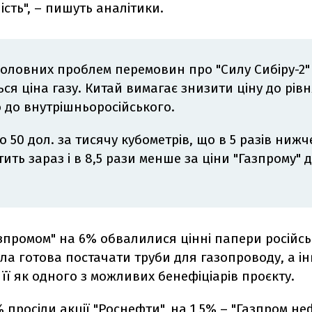
сть", – пишуть аналітики.
головних проблем перемовин про "Силу Сибіру-2"
ся ціна газу. Китай вимагає знизити ціну до рівн
 до внутрішньоросійського.
 50 дол. за тисячу кубометрів, що в 5 разів нижч
тить зараз і в 8,5 рази менше за ціни "Газпрому" 
азпромом" на 6% обвалилися цінні папери російсь
ла готова постачати труби для газопроводу, а і
її як одного з можливих бенефіціарів проєкту.
 просіли акції "Роснефти", на 1,5% – "Газпром неф