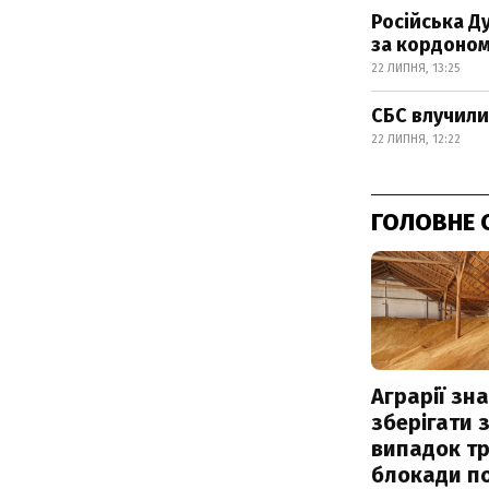
Російська Д
за кордоно
22 ЛИПНЯ, 13:25
СБС влучили
22 ЛИПНЯ, 12:22
ГОЛОВНЕ 
Аграрії зн
зберігати 
випадок т
блокади по