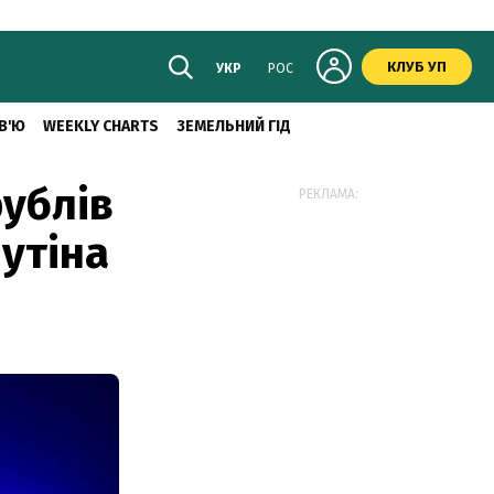
КЛУБ УП
УКР
РОС
В'Ю
WEEKLY CHARTS
ЗЕМЕЛЬНИЙ ГІД
рублів
РЕКЛАМА:
Путіна