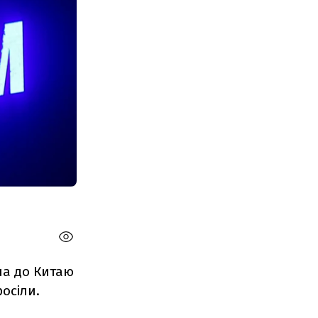
на до Китаю
росіли.