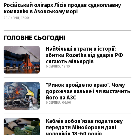
Російський олігарх Лісін продав судноплавну
компанію в Азовському морі
20 ЛИПНЯ, 17:00
ГОЛОВНЕ СЬОГОДНІ
Найбільші втрати в історії:
збитки Rozetka від ударів РФ
сягають мільярдів
6 СЕРПНЯ, 12:10
"Ринок пройде по краю". Чому
дорожчає пальне і чи вистачить
його на АЗС
6 СЕРПНЯ, 06:00
Кабмін зобовʼязав податкову
передати Міноборони дані
чоловіків 18-60 років