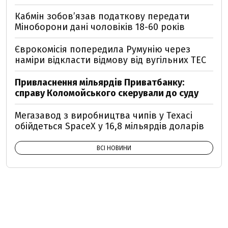
Кабмін зобовʼязав податкову передати
Міноборони дані чоловіків 18-60 років
Єврокомісія попередила Румунію через
наміри відкласти відмову від вугільних ТЕС
Привласнення мільярдів Приватбанку:
справу Коломойського скерували до суду
Мегазавод з виробництва чипів у Техасі
обійдеться SpaceX у 16,8 мільярдів доларів
ВСІ НОВИНИ