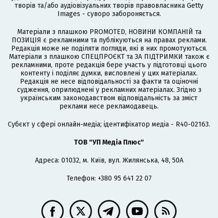
творів та/або аудіовізуальних творів правовласника Getty
Images - суворо забороняється.
Матеріали з плашкою PROMOTED, НОВИНИ КОМПАНІЙ та
ПОЗИЦІЯ є рекламними та публікуються на правах реклами.
Редакція може не поділяти погляди, які в них промотуються.
Матеріали з плашкою СПЕЦПРОЄКТ та ЗА ПІДТРИМКИ також є
рекламними, проте редакція бере участь у підготовці цього
контенту і поділяє думки, висловлені у цих матеріалах.
Редакція не несе відповідальності за факти та оціночні
судження, оприлюднені у рекламних матеріалах. Згідно з
українським законодавством відповідальність за зміст
реклами несе рекламодавець.
Cубєкт у сфері онлайн-медіа; ідентифікатор медіа - R40-02163.
ТОВ "УП Медіа Плюс"
Адреса: 01032, м. Київ, вул. Жилянська, 48, 50А
Телефон: +380 95 641 22 07