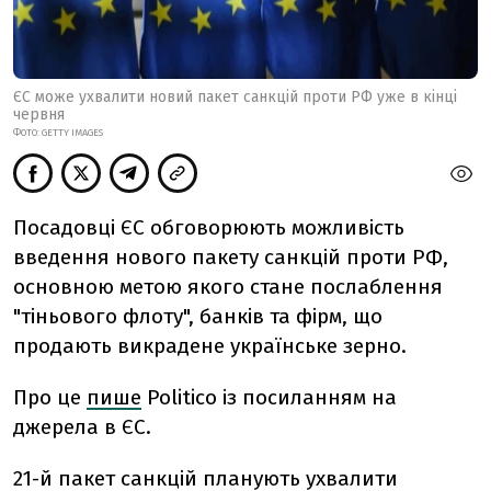
ЄС може ухвалити новий пакет санкцій проти РФ уже в кінці
червня
ФОТО: GETTY IMAGES
Посадовці ЄС обговорюють можливість
введення нового пакету санкцій проти РФ,
основною метою якого стане послаблення
"тіньового флоту", банків та фірм, що
продають викрадене українське зерно.
Про це
пише
Politico із посиланням на
джерела в ЄС.
21-й пакет санкцій планують ухвалити