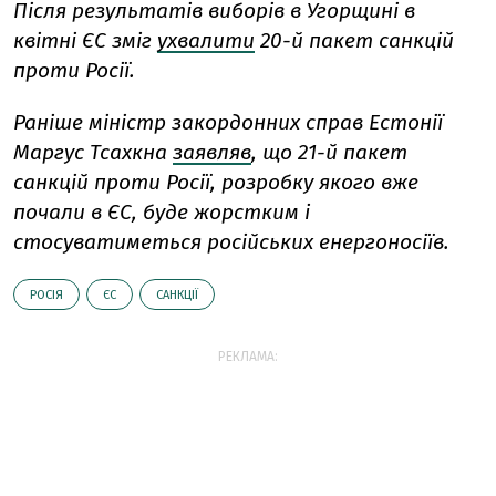
Після результатів виборів в Угорщині в
квітні ЄС зміг
ухвалити
20-й пакет санкцій
проти Росії.
Раніше міністр закордонних справ Естонії
Маргус Тсахкна
заявляв
, що 21-й пакет
санкцій проти Росії, розробку якого вже
почали в ЄС, буде жорстким і
стосуватиметься російських енергоносіїв.
РОСІЯ
ЄС
САНКЦІЇ
РЕКЛАМА: