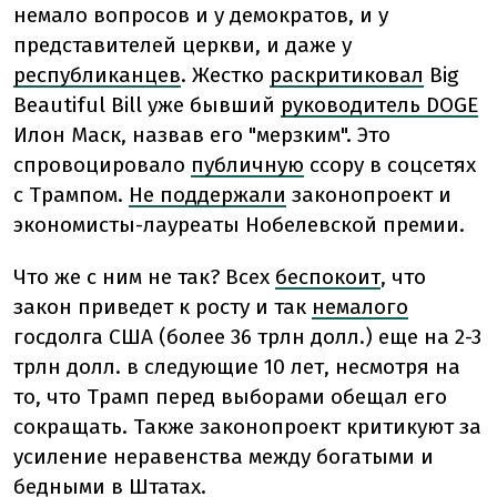
немало вопросов и у демократов, и у
представителей церкви, и даже у
республиканцев
.
Жестко
раскритиковал
Big
Beautiful Bill уже бывший
руководитель DOGE
Илон Маск, назвав его "мерзким". Это
спровоцировало
публичную
ссору в соцсетях
с Трампом.
Не поддержали
законопроект и
экономисты-лауреаты Нобелевской премии.
Что же с ним не так? Всех
беспокоит
, что
закон приведет к росту и так
немалого
госдолга США (более 36 трлн долл.) еще на 2-3
трлн долл. в следующие 10 лет, несмотря на
то, что Трамп перед выборами обещал его
сокращать. Также законопроект критикуют за
усиление неравенства между богатыми и
бедными в Штатах.