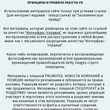
ПРИНЦИПЫ И ПРАВИЛА РАБОТЫ УП
Использование материалов сайта только при условии ссылки
(для интернет-изданий - гиперссылки) на "Экономическую
правду".
Все материалы, которые размещены на этом сайте со ссылкой
на агентство
"Интерфакс-Украина"
, не подлежат дальнейшему
воспроизведению и/или распространению в любой форме,
иначе как с письменного разрешения агентства "Интерфакс-
Украина".
Какое-либо копирование, перепечатка и воспроизведение
фотографических произведений и/или аудиовизуальных
произведений правообладателя Getty Images строго
запрещены.
Материалы с плашкой PROMOTED, НОВОСТИ КОМПАНИЙ и
ПОЗИЦИЯ являются рекламными и публикуются на правах
рекламы. Редакция может не разделять взгляды, которые в
них продвигаются. Материалы с плашкой СПЕЦПРОЕКТ и ЗА
ПОДДЕРЖКУ также являются рекламными, однако редакция
участвует в подготовке этого контента и разделяет мнения,
высказанные в этих материалах. Редакция не несет
ответственности за факты и оценочные суждения,
обнародованные в рекламных материалах. Согласно