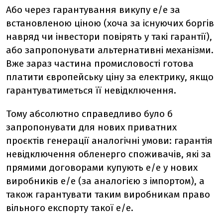
Або через гарантування викупу е/е за
встановленою ціною (хоча за існуючих боргів
навряд чи інвестори повірять у такі гарантії),
або запропонувати альтернативні механізми.
Вже зараз частина промисловості готова
платити європейську ціну за електрику, якщо
гарантуватиметься її невідключення.
Тому абсолютно справедливо було б
запропонувати для нових приватних
проєктів генерації аналогічні умови: гарантія
невідключення обленерго споживачів, які за
прямими договорами купують е/е у нових
виробників е/е (за аналогією з імпортом), а
також гарантувати таким виробникам право
вільного експорту такої е/е.