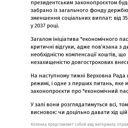
президентським законопроєктом буде
забрано із загального
фонду держбюд
зменшення соціальних виплат: від 35
у 2037 році.
Загалом ініціатива "економічного па
критичні відгуки, адже пов’язана з 
необхідністю компенсації коштів, щ
незахищеністю довгострокових внескі
На наступному тижні Верховна Рада 
режимі, і одне з перших питань, яке
законопроєкти про "економічний пас
У залі вони розглядатимуться всі, том
висновок: чи доцільно давати хід цій 
Колонка представляет собой вид материала, отра