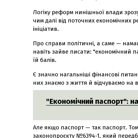
Логіку реформ нинішньої влади зрозу
чим далі від поточних економічних р
ініціатив.
Про справи політичні, а саме — нама
навіть зайве писати: "економічний п
їй балів.
Є значно нагальніші фінансові питанн
них знаємо з життя й відчуваємо на 
"Економічний паспорт": 
Але якщо паспорт — так паспорт. То
законопроєкту №6394-1, який
передб