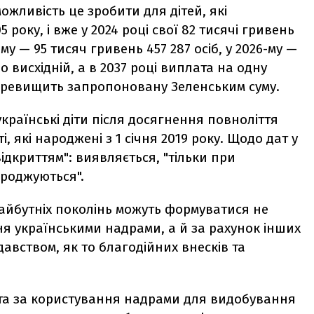
жливість це зробити для дітей, які
5 року, і
вже у 2024 році свої 82 тисячі гривень
-му — 95 тисяч гривень 457 287 осіб, у 2026-му —
по висхідній, а в 2037 році виплата на одну
перевищить запропоновану Зеленським суму.
раїнські діти після досягнення повноліття
, які народжені з 1 січня 2019 року. Щодо дат у
ідкриттям": виявляється, "тільки при
народжуються".
майбутніх поколінь можуть формуватися не
ня українськими надрами, а й за рахунок
інших
вством, як то благодійних внесків та
нта за користування надрами для видобування