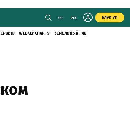
КЛУБ УП
УКР
РОС
ТЕРВЬЮ
WEEKLY CHARTS
ЗЕМЕЛЬНЫЙ ГИД
ском