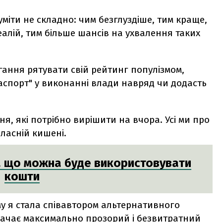
міти не складно: чим безглуздіше, тим краще,
еалій, тим більше шансів на ухвалення таких
гання рятувати свій рейтинг популізмом,
аспорт" у виконанні влади навряд чи додасть
я, які потрібно вирішити на вчора. Усі ми про
власній кишені.
на що можна буде використовувати
кошти
му я стала співавтором альтернативного
ачає максимально прозорий і безвитратний