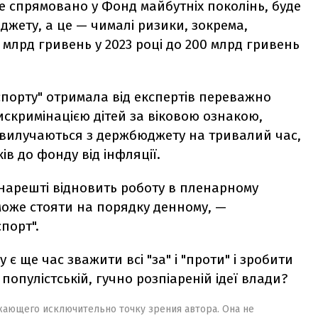
 спрямовано у Фонд майбутніх поколінь, буде
жету, а це — чималі ризики, зокрема,
 млрд гривень у 2023 році до 200 млрд гривень
спорту" отримала від експертів переважно
дискримінацією дітей за віковою ознакою,
о вилучаються з держбюджету на тривалий час,
в до фонду від інфляції.
нарешті відновить роботу в пленарному
 може стояти на порядку денному, —
порт".
у є ще час зважити всі "за" і "проти" і зробити
популістській, гучно розпіареній ідеї влади?
жающего исключительно точку зрения автора. Она не