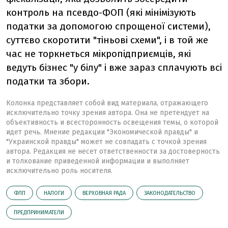
контроль на псевдо-ФОП (які мінімізують
податки за допомогою спрощеної системи),
суттєво скоротити "тіньові схеми", і в той же
час не торкнеться мікропідприємців, які
ведуть бізнес "у білу" і вже зараз сплачують всі
податки та збори.
Колонка представляет собой вид материала, отражающего
исключительно точку зрения автора. Она не претендует на
объективность и всесторонность освещения темы, о которой
идет речь. Мнение редакции "Экономической правды" и
"Украинской правды" может не совпадать с точкой зрения
автора. Редакция не несет ответственности за достоверность
и толкование приведенной информации и выполняет
исключительно роль носителя.
ФЛП
НАЛОГИ
ВЕРХОВНАЯ РАДА
ЗАКОНОДАТЕЛЬСТВО
ПРЕДПРИНИМАТЕЛИ