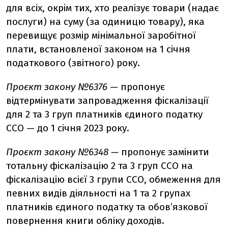
для вcіх, окрім тих, хто реалізує товари (надає
послуги) на суму (за одиницю товару), яка
перевищує розмір мінімальної заробітної
плати, встановленої законом на 1 січня
податкового (звітного) року.
Проєкт закону №6376
— пропонує
відтермінувати запровадження фіскалізації
для 2 та 3 груп платників єдиного податку
ССО — до 1 січня 2023 року.
Проєкт закону №6348 —
пропонує замінити
тотальну фіскалізацію 2 та 3 груп ССО на
фіскалізацію всієї 3 групи ССО, обмеження для
певних видів діяльності на 1 та 2 групах
платників єдиного податку та обов’язкової
повернення книги обліку доходів
.