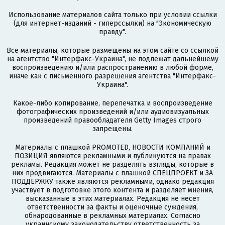
Использование материалов сайта только при условии ссылки
(для интернет-изданий - гиперссылки) на "Экономическую
правду".
Все материалы, которые размещены на этом сайте со ссылкой
на агентство
"Интерфакс-Украина"
, не подлежат дальнейшему
воспроизведению и/или распространению в любой форме,
иначе как с письменного разрешения агентства "Интерфакс-
Украина".
Какое-либо копирование, перепечатка и воспроизведение
фотографических произведений и/или аудиовизуальных
произведений правообладателя Getty Images строго
запрещены.
Материалы с плашкой PROMOTED, НОВОСТИ КОМПАНИЙ и
ПОЗИЦИЯ являются рекламными и публикуются на правах
рекламы. Редакция может не разделять взгляды, которые в
них продвигаются. Материалы с плашкой СПЕЦПРОЕКТ и ЗА
ПОДДЕРЖКУ также являются рекламными, однако редакция
участвует в подготовке этого контента и разделяет мнения,
высказанные в этих материалах. Редакция не несет
ответственности за факты и оценочные суждения,
обнародованные в рекламных материалах. Согласно
украинскому законодательству ответственность за