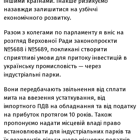
іншими країнами. Інакше ризикуємо
назавжди залишитися на узбіччі
економічного розвитку.
Разом з колегами по парламенту я вніс на
розгляд Верховної Ради законопроєкти
№5688 і №5689, покликані створити
сприятливі умови для притоку інвестицій в
українську промисловість — через
індустріальні парки.
Вони передбачають звільнення від сплати
мита на ввезення устаткування, від
імпортного ПДВ на обладнання та від податку
на прибуток протягом 10 років. Також
пропонуємо надати місцевій владі право
встановлювати для індустріальних парків та
їх резидентів пільги щодо місцевих податків.