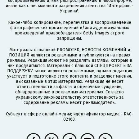
воспроизведению и/или распространению в любой форме,
иначе как с письменного разрешения агентства "Интерфакс-
Украина".
Какое-либо копирование, перепечатка и воспроизведение
фотографических произведений и/или аудиовизуальных
произведений правообладателя Getty Images строго
запрещены.
Материалы с плашкой PROMOTED, НОВОСТИ КОМПАНИЙ и
ПОЗИЦИЯ являются рекламными и публикуются на правах
рекламы. Редакция может не разделять взгляды, которые в
них продвигаются. Материалы с плашкой СПЕЦПРОЕКТ и ЗА
ПОДДЕРЖКУ также являются рекламными, однако редакция
участвует в подготовке этого контента и разделяет мнения,
высказанные в этих материалах. Редакция не несет
ответственности за факты и оценочные суждения,
обнародованные в рекламных материалах. Согласно
украинскому законодательству ответственность за
содержание рекламы несет рекламодатель.
Субъект в сфере онлайн-медиа; идентификатор медиа - R40-
02163.