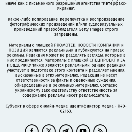
иначе как с письменного разрешения агентства "Интерфакс-
Украина".
Какое-либо копирование, перепечатка и воспроизведение
фотографических произведений и/или аудиовизуальных
произведений правообладателя Getty Images строго
запрещены.
Материалы с плашкой PROMOTED, НОВОСТИ КОМПАНИЙ и
ПОЗИЦИЯ являются рекламными и публикуются на правах
рекламы. Редакция может не разделять взгляды, которые в
них продвигаются. Материалы с плашкой СПЕЦПРОЕКТ и ЗА
ПОДДЕРЖКУ также являются рекламными, однако редакция
участвует в подготовке этого контента и разделяет мнения,
высказанные в этих материалах. Редакция не несет
ответственности за факты и оценочные суждения,
обнародованные в рекламных материалах. Согласно
украинскому законодательству ответственность за
содержание рекламы несет рекламодатель.
Субъект в сфере онлайн-медиа; идентификатор медиа - R40-
02163.