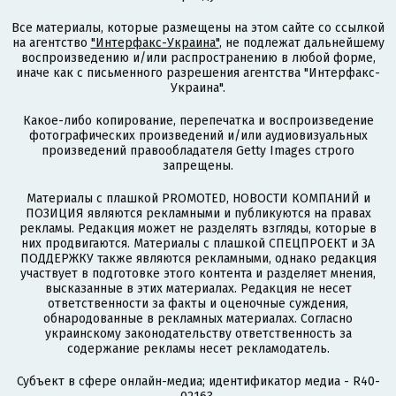
Все материалы, которые размещены на этом сайте со ссылкой
на агентство
"Интерфакс-Украина"
, не подлежат дальнейшему
воспроизведению и/или распространению в любой форме,
иначе как с письменного разрешения агентства "Интерфакс-
Украина".
Какое-либо копирование, перепечатка и воспроизведение
фотографических произведений и/или аудиовизуальных
произведений правообладателя Getty Images строго
запрещены.
Материалы с плашкой PROMOTED, НОВОСТИ КОМПАНИЙ и
ПОЗИЦИЯ являются рекламными и публикуются на правах
рекламы. Редакция может не разделять взгляды, которые в
них продвигаются. Материалы с плашкой СПЕЦПРОЕКТ и ЗА
ПОДДЕРЖКУ также являются рекламными, однако редакция
участвует в подготовке этого контента и разделяет мнения,
высказанные в этих материалах. Редакция не несет
ответственности за факты и оценочные суждения,
обнародованные в рекламных материалах. Согласно
украинскому законодательству ответственность за
содержание рекламы несет рекламодатель.
Субъект в сфере онлайн-медиа; идентификатор медиа - R40-