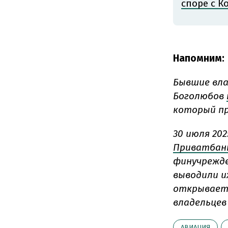
споре с К
Напомним:
Бывшие вла
Боголюбов
который пр
30 июля 202
Приватбан
финучрежде
выводили и
открывает 
владельцев 
АВИАЦИЯ