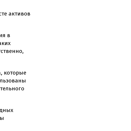
сте активов
ия в
аких
тственно,
, которые
ользованы
ательного
одных
бы