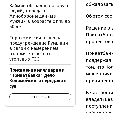
обжаловать
Кабмин обязал налоговую
службу передать
Об этом со
Минобороны данные
мужчин в возрасте от 18 до
60 лет
Решение о 
Приватбанк
Еврокомиссия вынесла
процентов и
предупреждение Румынии
в связи с намерением
Приватбанк
отложить отказ от
угольных ТЭС
поддержал 
том, что К
Присвоение миллиардов
мошенничес
"Приватбанка": дело
причиненны
Коломойского передано в
суд
В частност
ВСЕ НОВОСТИ
владельцев 
поступлени
действий в