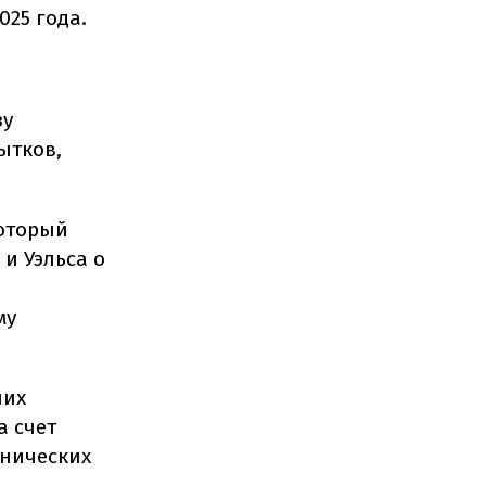
025 года.
зу
ытков,
который
и Уэльса о
му
ших
а счет
ннических