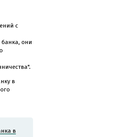
ений с
а
 банка, они
о
ничества".
нку в
ного
анка в