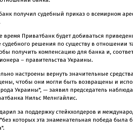
у банк получил судебный приказ о всемирном аре
.
е время Приватбанк будет добиваться приведен
 судебного решения по существу в отношении т
тобы получить компенсацию для банка и, соотве
ционера – правительства Украины.
льно настроены вернуть значительные средства
ены, чтобы они могли быть возвращены и исп
арода Украины", — заявил председатель наблюд
ватбанка Нильс Мелнгайлис.
дарил за поддержку стейкхолдеров и междунар
 "без которых эта знаменательная победа была 
".