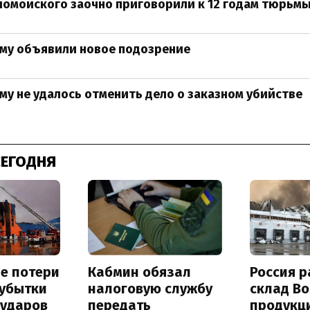
ломойского заочно приговорили к 12 годам тюрьм
му объявили новое подозрение
у не удалось отменить дело о заказном убийстве
СЕГОДНЯ
е потери
Кабмин обязал
Россия 
 убытки
налоговую службу
склад Bo
 ударов
передать
продукц