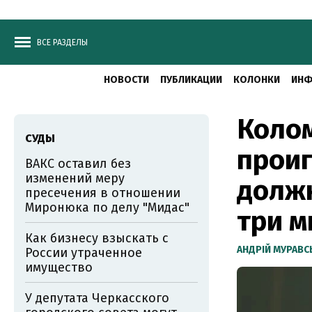
ВСЕ РАЗДЕЛЫ
НОВОСТИ
ПУБЛИКАЦИИ
КОЛОНКИ
ИНФ
Коло
СУДЫ
проиг
ВАКС оставил без
изменений меру
должн
пресечения в отношении
Миронюка по делу "Мидас"
три м
Как бизнесу взыскать с
АНДРІЙ МУРАВ
России утраченное
имущество
У депутата Черкасского