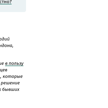
стно?
адий
ндона,
ие
в пользу
цев
а, которые
о решение
х бывших