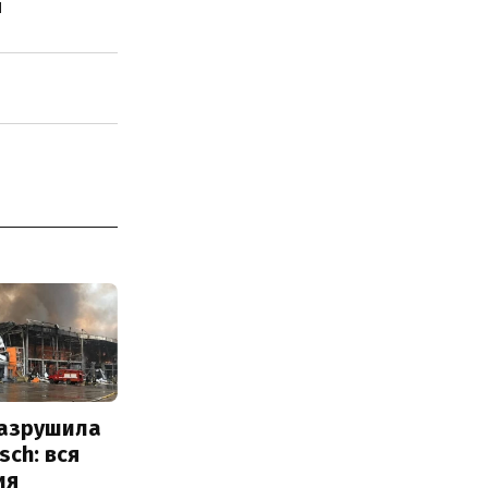
ы
разрушила
sch: вся
ия