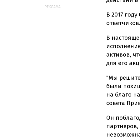
РЕКЛАМА:
В 2017 год
ответчиков
В настояще
исполнение
активов, ч
для его ак
"Мы решите
были похищ
на благо н
совета При
Он поблаго
партнеров,
невозможна