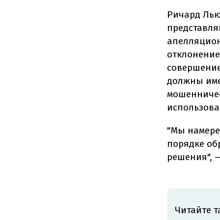
Ричард Лью
представля
апелляцион
отклонением
совершение
должны име
мошенничес
использова
"Мы намере
порядке об
решения", 
Читайте т