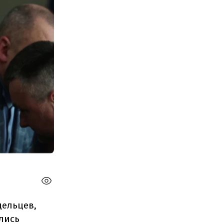
дельцев,
лись