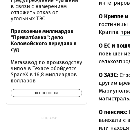
предупреждение Румынии
интегриров
в связи с намерением
отложить отказ от
О Криппе и
угольных ТЭС
гостиницы 
Присвоение миллиардов
Криппа
при
"Приватбанка": дело
Коломойского передано в
О ЕС и пош
суд
повышение 
сельхозпро
Мегазавод по производству
чипов в Техасе обойдется
SpaceX в 16,8 миллиардов
О ЗАЭС
: Ст
долларов
другим вре
Мариупольс
ВСЕ НОВОСТИ
магистраль
О пенсиях:
РЕКЛАМА:
выехали с 
или находя