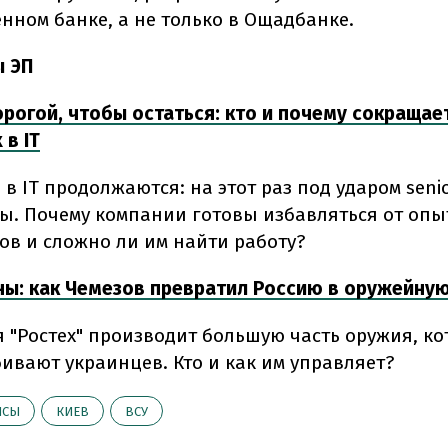
нном банке, а не только в Ощадбанке.
ы ЭП
рогой, чтобы остаться: кто и почему сокращае
 в ІТ
в ІТ продолжаются: на этот раз под ударом senio
ы. Почему компании готовы избавляться от оп
ов и сложно ли им найти работу?
ны: как Чемезов превратил Россию в оружейну
 "Ростех" производит большую часть оружия, к
бивают украинцев. Кто и как им управляет?
НСЫ
КИЕВ
ВСУ