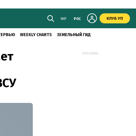
КЛУБ УП
УКР
РОС
ТЕРВЬЮ
WEEKLY CHARTS
ЗЕМЕЛЬНЫЙ ГИД
ает
РЕКЛАМА:
ВСУ