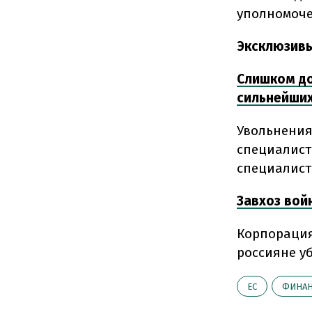
уполномоче
Эксклюзив
Слишком до
сильнейших
Увольнения 
специалист
специалист
Завхоз вой
Корпорация
россияне у
ЕС
ФИНА