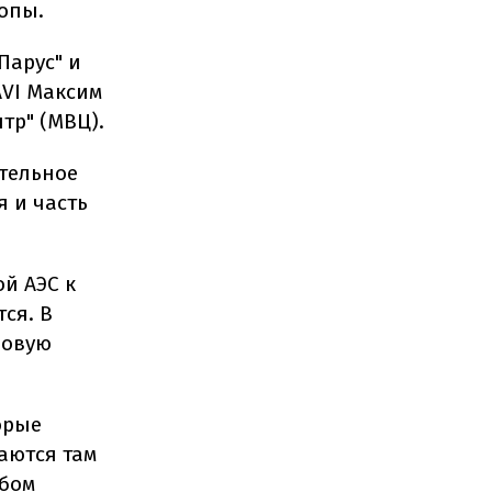
опы.
Парус" и
AVI Максим
р" (МВЦ).
тельное
 и часть
й АЭС к
ся. В
новую
орые
аются там
юбом