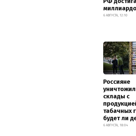
РФ достиг
миллиард
6 АВГУСТА, 12:10
Россияне
уничтожил
склады с
продукцие
табачных г
будет ли 
6 АВГУСТА, 18:04