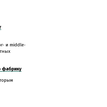
т
r- и middle-
ытных
ю фабрику
оторым