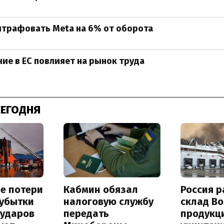
штрафовать Meta на 6% от оборота
ние в ЕС повлияет на рынок труда
СЕГОДНЯ
е потери
Кабмин обязал
Россия 
 убытки
налоговую службу
склад Bo
 ударов
передать
продукц