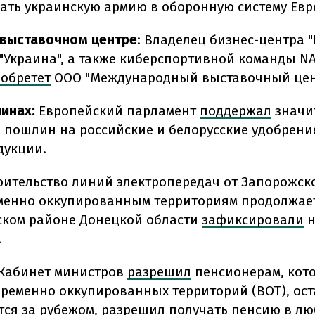
ать украинскую армию в оборонную систему Евр
 выставочном центре
:
Владелец бизнес-центра "
"Украина", а также киберспортивной команды N
обретет
ООО "Международный выставочный цент
линах:
Европейский парламент
поддержал
значи
пошлин на российские и белорусские удобрения
дукции.
роительство линий электропередач от Запорожско
менно оккупированным территориям продолжает
ком районе Донецкой области
зафиксировали
.
Кабинет министров
разрешил
пенсионерам, кот
временно оккупированных территорий (ВОТ), ост
тся за рубежом, разрешил получать пенсию в л