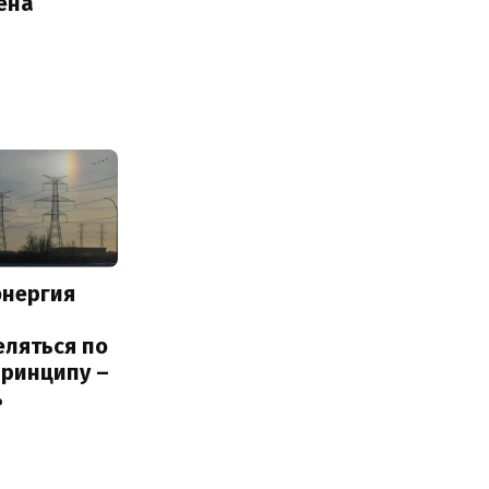
ена
энергия
еляться по
принципу –
ь