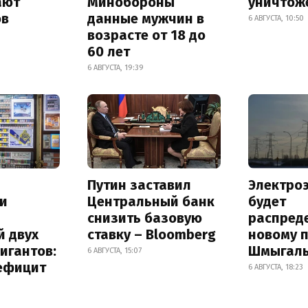
ают
Минобороны
уничтож
ов
данные мужчин в
6 АВГУСТА, 10:50
возрасте от 18 до
60 лет
6 АВГУСТА, 19:39
Путин заставил
Электро
и
Центральный банк
будет
снизить базовую
распред
й двух
ставку – Bloomberg
новому 
игантов:
Шмыгал
6 АВГУСТА, 15:07
дефицит
6 АВГУСТА, 18:23