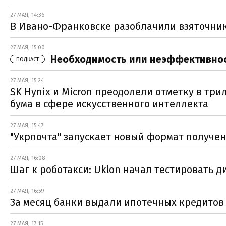
27 МАЯ, 14:36
В Ивано-Франковске разоблачили взяточник
27 МАЯ, 15:00
Необходимость или неэффективнос
ПОДКАСТ
27 МАЯ, 15:24
SK Hynix и Micron преодолели отметку в т
бума в сфере искусственного интеллекта
27 МАЯ, 15:47
"Укрпочта" запускает новый формат получе
27 МАЯ, 16:08
Шаг к роботакси: Uklon начал тестировать
27 МАЯ, 16:59
За месяц банки выдали ипотечных кредитов 
27 МАЯ, 17:15