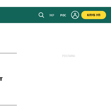
КЛУБ УП
УКР
РОС
РЕКЛАМА:
т