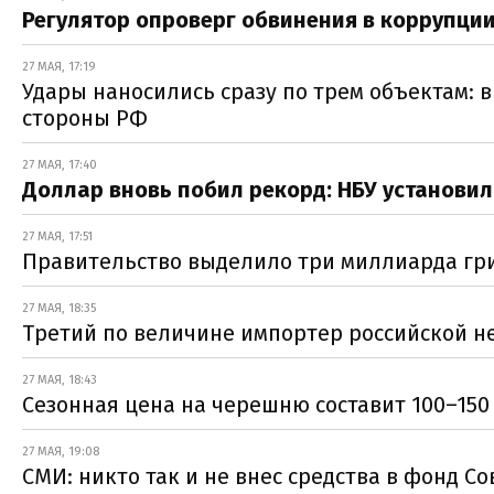
Регулятор опроверг обвинения в коррупци
27 МАЯ, 17:19
Удары наносились сразу по трем объектам: в
стороны РФ
27 МАЯ, 17:40
Доллар вновь побил рекорд: НБУ установил
27 МАЯ, 17:51
Правительство выделило три миллиарда гри
27 МАЯ, 18:35
Третий по величине импортер российской н
27 МАЯ, 18:43
Сезонная цена на черешню составит 100–150
27 МАЯ, 19:08
СМИ: никто так и не внес средства в фонд С