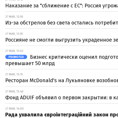
Наказание за "сближение с ЕС": Россия угро
27 МАЯ, 12:50
Из-за обстрелов без света остались потреби
27 МАЯ, 12:55
Россияне не смогли выгрузить украденное зе
27 МАЯ, 13:02
Бизнес критически оценил подготов
PROMOTED
превышает 50 млрд
27 МАЯ, 13:15
Ресторан McDonald's на Лукьяновке возобно
27 МАЯ, 13:40
Фонд ADUIF объявил о первом закрытии: в к
27 МАЯ, 14:00
Рада ухвалила євроінтеграційний закон про