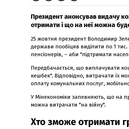
Президент анонсував видачу кож
отримати і що на неї можна буд
25 жовтня президент Володимир Зел
держави пообіцяв виділити по 1 тис.
пенсіонерів, – аби "підтримати насел
Передбачається, що виплачувати кош
кешбек". Відповідно, витрачати їх м
оплату комунальних послуг, мобільно
У Мінекономіки запевняють, що на п
можна витрачати "на війну".
Хто зможе отримати г