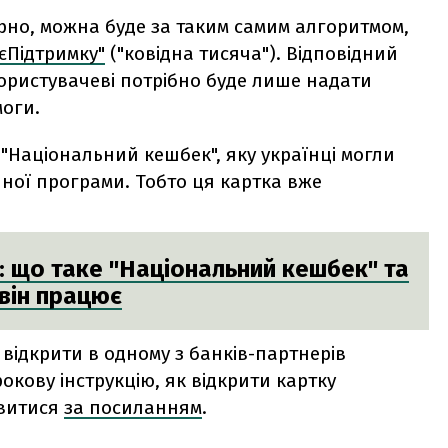
ірно, можна буде за таким самим алгоритмом,
"єПідтримку"
("ковідна тисяча"). Відповідний
і користувачеві потрібно буде лише надати
оги.
"Національний кешбек", яку українці могли
ної програми. Тобто ця картка вже
: що таке "Національний кешбек" та
 він працює
 відкрити в одному з банків-партнерів
окову інструкцію, як відкрити картку
ивитися
за посиланням
.