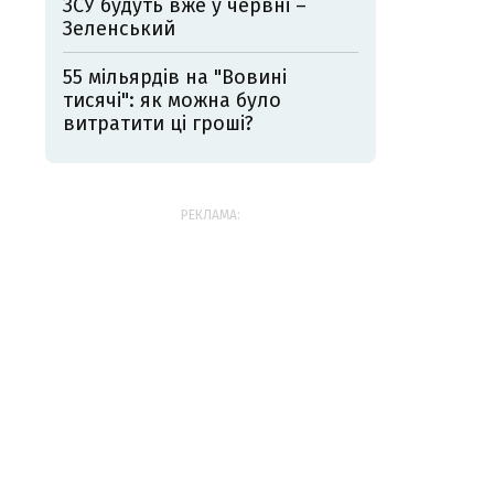
ЗСУ будуть вже у червні –
Зеленський
55 мільярдів на "Вовині
тисячі": як можна було
витратити ці гроші?
РЕКЛАМА: