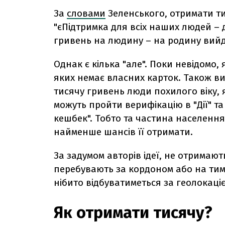
За
словами
Зеленського, отримати ти
"єПідтримка для всіх наших людей – до
гривень на людину – на родину вийде
Однак є кілька "але". Поки невідомо,
яких немає власних карток. Також в
тисячу гривень люди похилого віку, я
можуть пройти верифікацію в "Дії" т
кешбек". Тобто
та частина населення,
найменше шансів її отримати.
За задумом авторів ідеї, не отримають
перебувають за кордоном або на тим
нібито відбуватиметься за геолокаціє
Як отримати тисячу?