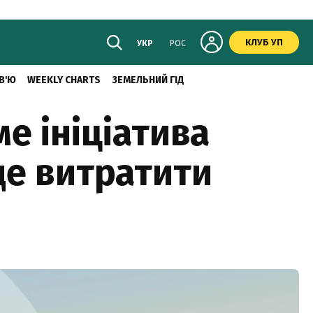
КЛУБ УП
УКР
РОС
В'Ю
WEEKLY CHARTS
ЗЕМЕЛЬНИЙ ГІД
е ініціатива
де витратити