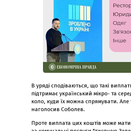
В уряді сподіваються, що такі випла
підтримає український мікро- та сере
коло, куди їх можна спрямувати. Але 
наголосив Соболев.
Проте виплата цих коштів може мати
за комунальні послуги "тисячею Зел