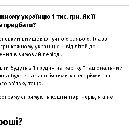
ному українцю 1 тис. грн. Як її
е придбати?
енський вийшов із гучною заявою. Глава
 грн кожному українцю – від дітей до
ення в зимовий період".
ти будуть з 1 грудня на картку "Національний
ожна буде за аналогічними категоріями: на
го зв’язку тощо.
рограму спрямують кошти партнерів, які не
роші?