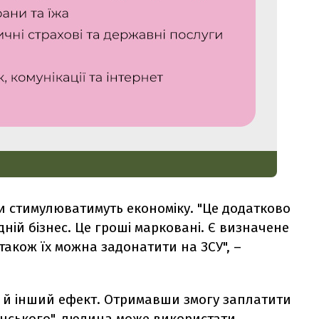
ти стимулюватимуть економіку. "Це додатково
дній бізнес. Це гроші марковані. Є визначене
також їх можна задонатити на ЗСУ", –
 й інший ефект. Отримавши змогу заплатити
енського", людина може використати