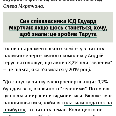
Олега Мкртчана
.
Син співвласника ІСД Едуард
Мкртчан: якщо щось станеться, хочу,
щоб знали: це зробив Тарута
Голова парламентського комітету з питань
паливно-енергетичного комплексу Андрій
Герус наголошує, що акциз 3,2% для "зелених"
– це пільга, яка з'явилася у 2019 році.
"До запуску ринку електроенергії акциз 3,2%
був для всіх, включно із "зеленими". Потім від
цієї пільги вирішили відмовитися. Бюджет має
наповнюватися, якби всі
платили податок на
прибуток
, то питань немає. Коли цього не