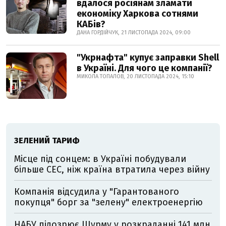
вдалося росіянам зламати
економіку Харкова сотнями
КАБів?
ДАНА ГОРДІЙЧУК, 21 ЛИСТОПАДА 2024, 09:00
"Укрнафта" купує заправки Shell
в Україні. Для чого це компанії?
МИКОЛА ТОПАЛОВ, 20 ЛИСТОПАДА 2024, 15:10
ЗЕЛЕНИЙ ТАРИФ
Місце під сонцем: в Україні побудували
більше СЕС, ніж країна втратила через війну
Компанія відсудила у "Гарантованого
покупця" борг за "зелену" електроенергію
НАБУ підозрює Шурму у розкраданні 141 млн