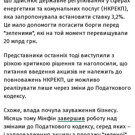
що здійснює державне регулювання у сферах
енергетики та комунальних послуг (НКРЕКП),
яка запропонувала встановити ставку 3,2%.
Це мало допомогти погасити борги перед
"зеленими", які на той момент перевищували
20 млрд грн.
Представники останніх тоді виступили з
різкою критикою рішення та наголосили, що
питання введення акцизів не належить до
повноважень НКРЕКП, це можливо
реалізувати лише через зміни до Податкового
кодексу.
Схоже, влада почула зауваження бізнесу.
Місяць тому Мінфін
завершив
роботу над
змінами до Податкового кодексу, серед яких –
і запровадження акцизу з продажу "зеленої"