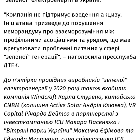
"Компанія не підтримує введення акцизу.
Ініціатива призведе до порушення
меморандуму про взаєморозуміння між
профільними асоціаціями та урядом, що мав
врегулювати проблемні питання у сфері
"зеленої" генерації", – наголосила пресслужба
ДТЕК.
До п'ятірки провідних виробників "зеленої"
електроенергії у 2020 році також входили:
компанія Windcraft Карла Стурена, китайська
CNBM (колишня Active Solar Андрія Клюєва), VR
Capital Річарда Дейтса в партнерстві з
інвесткомпанією ICU Макара Пасенюка і
"Вітряні парки України" Максима Єфімова та
Едуарда Мкртчана, сина співвласника ІСД