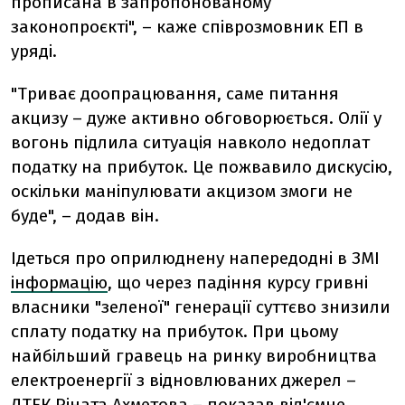
прописана в запропонованому
законопроєкті", – каже співрозмовник ЕП в
уряді.
"Триває доопрацювання, саме питання
акцизу – дуже активно обговорюється. Олії у
вогонь підлила ситуація навколо недоплат
податку на прибуток. Це пожвавило дискусію,
оскільки маніпулювати акцизом змоги не
буде", – додав він.
Ідеться про оприлюднену напередодні в ЗМІ
інформацію
, що через падіння курсу гривні
власники "зеленої" генерації суттєво знизили
сплату податку на прибуток. При цьому
найбільший гравець на ринку виробництва
електроенергії з відновлюваних джерел –
ДТЕК Ріната Ахметова – показав від'ємне