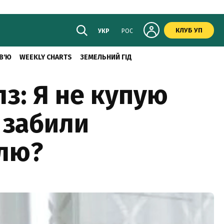
КЛУБ УП
УКР
РОС
В'Ю
WEEKLY CHARTS
ЗЕМЕЛЬНИЙ ГІД
з: Я не купую
 забили
млю?