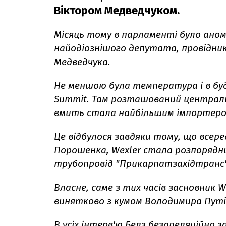
Віктором Медведчуком.
Місяць тому в парламенті було аном
найодіознішого депутата, провідника
Медведчука.
Не меншою була температура і в буд
Summit. Там розташований центральн
вмить стала найбільшим імпортером
Це відбулося завдяки тому, що всер
Порошенка, Wexler стала розпорядни
трубопровід "Прикарпатзахідтранс
Власне, саме з тих часів засновник W
винятково з кумом Володимира Путі
В усіх інтерв'ю Белз безапеляційно з