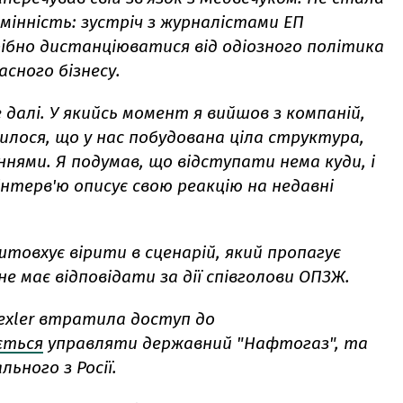
ідмінність: зустріч з журналістами ЕП
рібно дистанціюватися від одіозного політика
асного бізнесу.
е далі. У якийсь момент я вийшов з компаній,
вилося, що у нас побудована ціла структура,
ннями. Я подумав, що відступати нема куди, і
 інтерв'ю описує свою реакцію на недавні
штовхує вірити в сценарій, який пропагує
 не має відповідати за дії співголови ОПЗЖ.
Wexler втратила доступ до
ється
управляти державний "Нафтогаз", та
ьного з Росії.