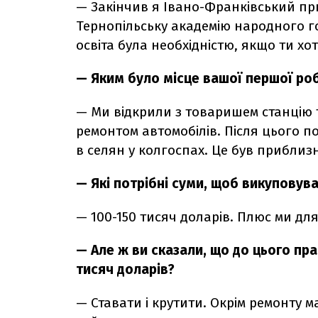
—
Закінчив я Івано-Франківський при
Тернопільську академію народного г
освіта була необхідністю, якщо ти хо
— Яким було місце вашої першої ро
—
Ми відкрили з товаришем станцію 
ремонтом автомобілів. Після цього п
в селян у колгоспах. Це був приблизн
— Які потрібні суми, щоб викуповува
—
100-150 тисяч доларів. Плюс ми дл
— Але ж ви сказали, що до цього пра
тисяч доларів?
—
Ставати і крутити. Окрім ремонту 