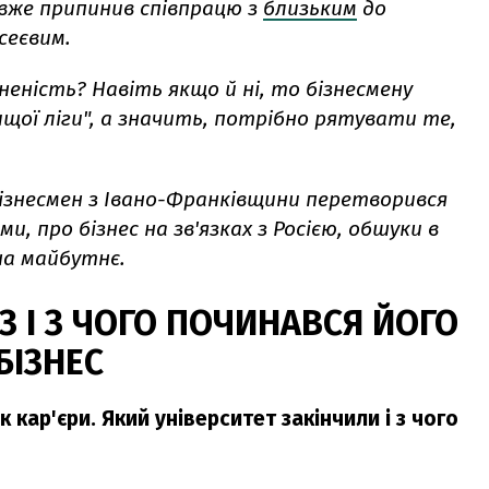
 вже припинив співпрацю з
близьким
до
сеєвим.
неність? Навіть якщо й ні, то бізнесмену
щої ліги", а значить, потрібно рятувати те,
ізнесмен з Івано-Франківщини перетворився
, про бізнес на зв'язках з Росією, обшуки в
на майбутнє.
З І З ЧОГО ПОЧИНАВСЯ ЙОГО
БІЗНЕС
 кар'єри. Який університет закінчили і з чого