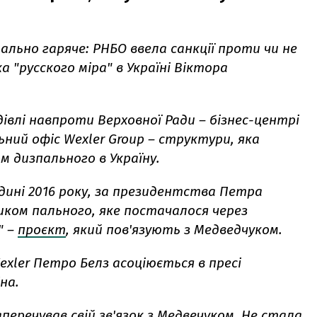
ально гаряче: РНБО ввела санкції проти чи не
 "русского міра" в Україні Віктора
івлі навпроти Верховної Ради – бізнес-центрі
ий офіс Wexler Group – структури, яка
 дизпального в Україну.
едині 2016 року, за президентства Петра
ком пального, яке постачалося через
" –
проєкт
, який пов'язують з Медведчуком.
exler Петро Белз асоціюється в пресі
на.
аперечував свій зв'язок з Медвечуком. Не стала