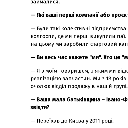
займалися.
— Які ваші перші компанії або проєк
—
Були такі колективні підприємства 
колгоспи, де ми перші викупили паї.
на цьому ми заробили стартовий кап
— Ви весь час кажете "ми". Хто це "м
—
Я з моїм товаришем, з яким ми від
реалізацією запчастин. Ми з 18 років 
очолює відділ продажу в нашій групі.
— Ваша мала батьківщина – Івано-Фр
звідти?
—
Переїхав до Києва у 2011 році.