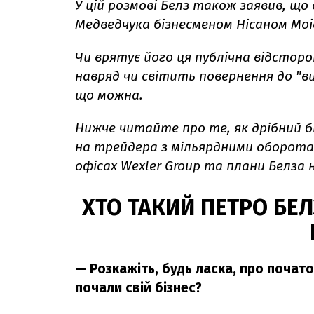
У цій розмові Белз також заявив, що
Медведчука бізнесменом Нісаном Моі
Чи врятує його ця публічна відсторо
навряд чи світить повернення до "ви
що можна.
Нижче читайте про те, як дрібний б
на трейдера з мільярдними оборотами
офісах Wexler Group та плани Белза 
ХТО ТАКИЙ ПЕТРО БЕЛ
— Розкажіть, будь ласка, про початок
почали свій бізнес?