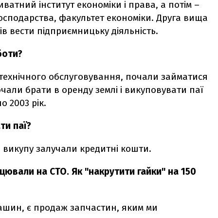
ватний інститут економіки і права, а потім –
осподарства, факультет економіки. Друга вища
тів вести підприємницьку діяльність.
боти?
технічного обслуговування, почали займатися
очали брати в оренду землі і викуповувати паї
о 2003 рік.
ти паї?
я викупу залучали кредитні кошти.
цювали на СТО. Як "накрутити гайки" на 150
машин, є продаж запчастин, яким ми