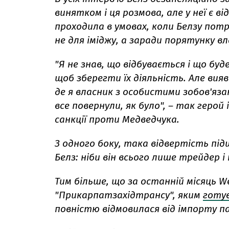
винятком і ця розмова, але у неї є в
проходила в умовах, коли Белзу пот
не для іміджу, а заради порятунку вл
"Я не знав, що відбувається і що буд
щоб зберегти їх діяльність. Але вия
де я власник з особистими зобов'яза
все повернули, як було", – так герой
санкції проти Медведчука.
З одного боку, така відвертість під
Белз: ніби він всього лише трейдер і
Тим більше, що за останній місяць 
"Прикарпатзахідтрансу", яким
готу
повністю відмовилася від імпорту пал