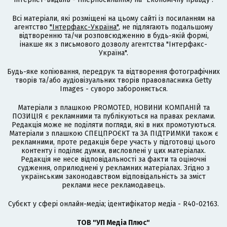
Всі матеріали, які розміщені на цьому сайті із посиланням на
агентство
"Інтерфакс-Україна"
, не підлягають подальшому
відтворенню та/чи розповсюдженню в будь-якій формі,
інакше як з письмового дозволу агентства "Інтерфакс-
Україна".
Будь-яке копіювання, передрук та відтворення фотографічних
творів та/або аудіовізуальних творів правовласника Getty
Images - суворо забороняється.
Матеріали з плашкою PROMOTED, НОВИНИ КОМПАНІЙ та
ПОЗИЦІЯ є рекламними та публікуються на правах реклами.
Редакція може не поділяти погляди, які в них промотуються.
Матеріали з плашкою СПЕЦПРОЄКТ та ЗА ПІДТРИМКИ також є
рекламними, проте редакція бере участь у підготовці цього
контенту і поділяє думки, висловлені у цих матеріалах.
Редакція не несе відповідальності за факти та оціночні
судження, оприлюднені у рекламних матеріалах. Згідно з
українським законодавством відповідальність за зміст
реклами несе рекламодавець.
Cубєкт у сфері онлайн-медіа; ідентифікатор медіа - R40-02163.
ТОВ "УП Медіа Плюс"