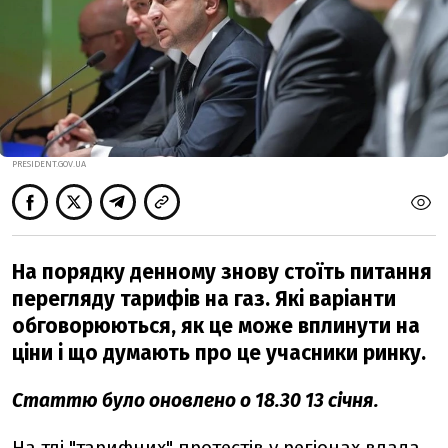
PRESIDENT.GOV.UA
На порядку денному знову стоїть питання
перегляду тарифів на газ. Які варіанти
обговорюються, як це може вплинути на
ціни і що думають про це учасники ринку.
Статтю було оновлено о 18.30 13 січня.
На тлі "тарифних" протестів у регіонах влада