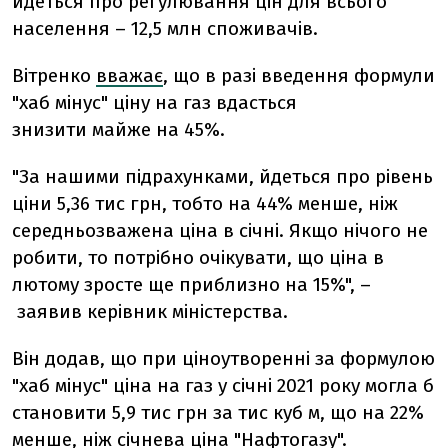
йдеться про регулювання цін для всього
населення –
12,5 млн споживачів
.
Вітренко
вважає
, що в разі введення формули
"хаб мінус" ціну на газ
вдасться
знизити
майже на 45%.
"За нашими підрахунками, йдеться про рівень
ціни 5,36 тис грн, тобто на 44% менше, ніж
середньозважена ціна в січні. Якщо нічого не
робити, то потрібно очікувати, що ціна в
лютому зросте ще приблизно на 15%", –
заявив керівник міністерства.
Він додав, що при ціноутворенні за формулою
"хаб мінус" ціна на газ у січні 2021 року могла б
становити 5,9 тис грн за тис куб м, що на 22%
менше, ніж січнева ціна "Нафтогазу".