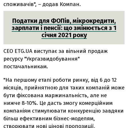
споживачів",
–
додав
Компан
.
Податки для ФОПів, мікрокредити,
зарплати і пенсії: що змінюється з 1
січня 2021 року
СЕО ЕТG.UA виступає за вільний продаж
ресурсу "Укргазвидобування"
постачальникам.
"На першому етапі
роботи ринку,
від 6 до 12
місяців, прийнятною для таких компаній може
бути фіксована маржинальність, але не
нижче 8-10%.
Це дасть змогу комерційним
компаніям стимулювати конкуренцію завдяки
більш ефективним бізнес-моделям,
створювати нові цінові пропозиції,