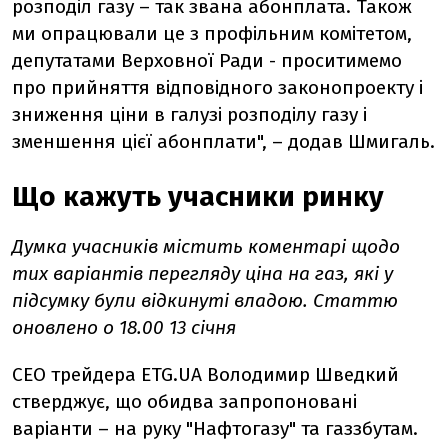
розподіл газу
–
так звана абонплата. Також
ми опрацювали це з профільним комітетом,
депутатами Верховної Ради - проситимемо
про прийняття відповідного законопроекту і
зниження ціни в галузі розподілу газу і
зменшення цієї абонплати",
–
додав Шмигаль.
Що кажуть учасники ринку
Думка учасників містить коментарі щодо
тих варіантів перегляду ціна на газ, які у
підсумку були відкинуті владою. Статтю
оновлено о 18.00 13 січня
CEO трейдера ETG.UA Володимир Шведкий
стверджує, що обидва запропоновані
варіанти – на руку "Нафтогазу" та газзбутам.