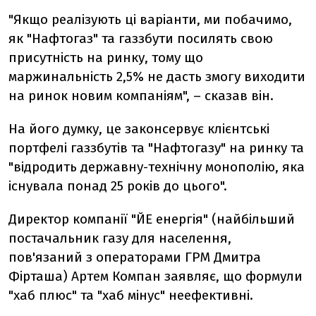
"Якщо реалізують ці варіанти, ми побачимо,
як "Нафтогаз" та газзбути посилять свою
присутність на ринку, тому що
маржинальність 2,5% не дасть змогу виходити
на ринок новим компаніям",
–
сказав він.
На його думку, це законсервує клієнтські
портфелі газзбутів та "Нафтогазу" на ринку та
"відродить державну-технічну монополію, яка
існувала понад 25 років до цього".
Директор компанії "ЙЕ енергія" (
найбільший
постачальник газу для населення,
пов'язаний з операторами ГРМ Дмитра
Фірташа)
Артем Компан заявляє, що формули
"хаб плюс" та "хаб мінус" неефективні.