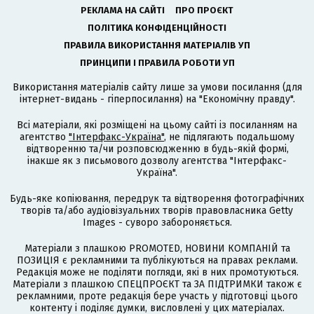
РЕКЛАМА НА САЙТІ
ПРО ПРОЄКТ
ПОЛІТИКА КОНФІДЕНЦІЙНОСТІ
ПРАВИЛА ВИКОРИСТАННЯ МАТЕРІАЛІВ УП
ПРИНЦИПИ І ПРАВИЛА РОБОТИ УП
Використання матеріалів сайту лише за умови посилання (для
інтернет-видань - гіперпосилання) на "Економічну правду".
Всі матеріали, які розміщені на цьому сайті із посиланням на
агентство
"Інтерфакс-Україна"
, не підлягають подальшому
відтворенню та/чи розповсюдженню в будь-якій формі,
інакше як з письмового дозволу агентства "Інтерфакс-
Україна".
Будь-яке копіювання, передрук та відтворення фотографічних
творів та/або аудіовізуальних творів правовласника Getty
Images - суворо забороняється.
Матеріали з плашкою PROMOTED, НОВИНИ КОМПАНІЙ та
ПОЗИЦІЯ є рекламними та публікуються на правах реклами.
Редакція може не поділяти погляди, які в них промотуються.
Матеріали з плашкою СПЕЦПРОЄКТ та ЗА ПІДТРИМКИ також є
рекламними, проте редакція бере участь у підготовці цього
контенту і поділяє думки, висловлені у цих матеріалах.