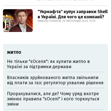
"Укрнафта" купує заправки Shell
в Україні. Для чого це компанії?
МИКОЛА ТОПАЛОВ, 20 ЛИСТОПАДА 2024, 15:10
ЖИТЛО
Не тільки "єОселя": як купити житло в
Україні за підтримки держави
Власників зруйнованого житла звільнили
від плати за газ: регулятор ухвалив рішення
Прорахувалися, але де? Чому уряд вкотре
змінює правила "єОселі" і кого торкнуться
зміни