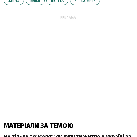
ЖИТЛО
БАНКИ
ІПОТЕКА
НЕРУХОМІСТЬ
РЕКЛАМА:
МАТЕРІАЛИ ЗА ТЕМОЮ
Не тільки "єОселя": як купити житло в Україні за