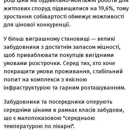
році ціни на будівельно-монтажні роботи для
житлових споруд підвищилися на 19,6%, тому
зростання собівартості обмежує можливості
для цінової конкуренції.
У більш виграшному становищі — великі
забудовники з достатнім запасом міцності,
щоб приваблювати покупців вигідними
умовами розстрочки. Серед тих, хто хоче
покращити умови проживання, стабільний
попит на комплекси з якісною
інфраструктурою та гарним розташуванням.
Забудовники та посередники оперують
середніми цінами в рамках класів забудови,
що є малопоказовою "середньою
температурою по лікарні".