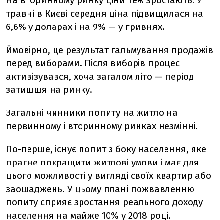
На вторинному ринку ціни теж зростають.
У
травні в Києві середня ціна підвищилася на
6,6% у доларах і на 9% — у гривнях.
Ймовірно, це результат гальмування продажів
перед виборами. Після виборів процес
активізувався, хоча загалом літо — період
затишшя на ринку.
Загальні чинники попиту на житло на
первинному і вторинному ринках незмінні.
По-перше, існує попит з боку населення, яке
прагне покращити житлові умови і має для
цього можливості у вигляді своїх квартир або
заощаджень. У цьому плані пожвавленню
попиту сприяє зростання реального доходу
населення на майже 10% у 2018 році.