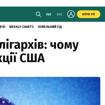
КЛУБ УП
УКР
РОС
В'Ю
WEEKLY CHARTS
ЗЕМЕЛЬНИЙ ГІД
лігархів: чому
кції США