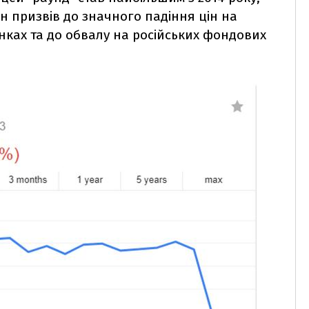
ін призвів до значного падіння цін на
нках та до обвалу на російських фондових