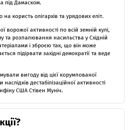
ма під Дамаском.
 на користь олігархів та урядових еліт.
ї ворожої активності по всій земній кулі,
му та розпалювання насильства у Східній
атеріалами і зброєю так, що він може
ться підірвати західні демократії та веде
имували вигоду від цієї корумпованої
 наслідків дестабілізаційної активності
інфіну США Стівен Муніч.
кції?