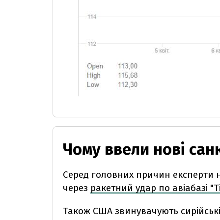
Чому ввели нові санк
Серед головних причин експерти н
через
ракетний удар по авіабазі "Т
Також США звинувачують сирійські у