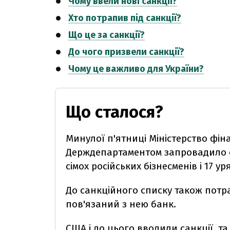
Чому ввели нові санкції?
Хто потрапив під санкції?
Що це за санкції?
До чого призвели санкції?
Чому це важливо для України?
Що сталося?
Минулої п'ятниці Міністерство фін
Держдепартаментом запровадило са
сімох російських бізнесменів і 17 ур
До санкційного списку також потра
пов'язаний з нею банк.
США і до цього вводили санкції, та