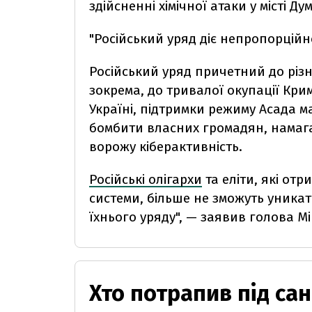
здійсненні хімічної атаки у місті Ду
"Російський уряд діє непропорційно
Російський уряд причетний до різно
зокрема, до тривалої окупації Кри
Україні, підтримки режиму Асада м
бомбити власних громадян, намагає
ворожу кіберактивність.
Російські олігархи
та еліти, які отр
системи, більше не зможуть уникати
їхнього уряду", — заявив голова М
Хто потрапив під сан