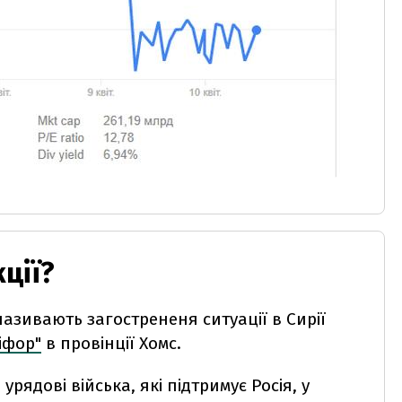
ції?
азивають загострененя ситуації в Сирії
іфор"
в провінції Хомс.
рядові війська, які підтримує Росія, у