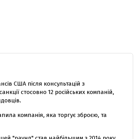
ансів США після консультацій з
нкції стосовно 12 російських компаній,
ядовців.
пила компанія, яка торгує зброєю, та
 цей "раунд" став найбільшим з 2014 року,