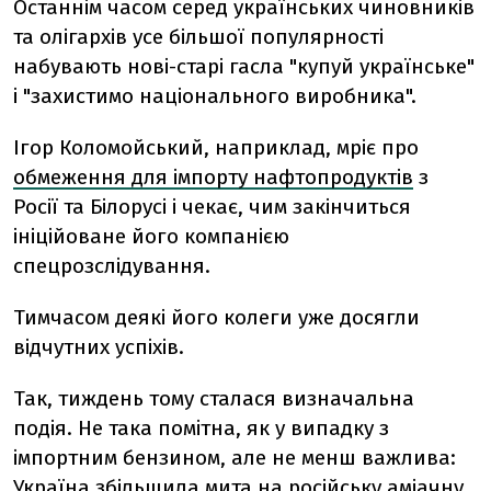
Останнім часом серед українських чиновників
та олігархів усе більшої популярності
набувають нові-старі гасла "купуй українське"
і "захистимо національного виробника".
Ігор Коломойський, наприклад, мріє про
обмеження для імпорту нафтопродуктів
з
Росії та Білорусі і чекає, чим закінчиться
ініційоване його компанією
спецрозслідування.
Тимчасом деякі його колеги уже досягли
відчутних успіхів.
Так, тиждень тому сталася визначальна
подія. Не така помітна, як у випадку з
імпортним бензином, але не менш важлива:
Україна
збільшила мита на російську аміачну