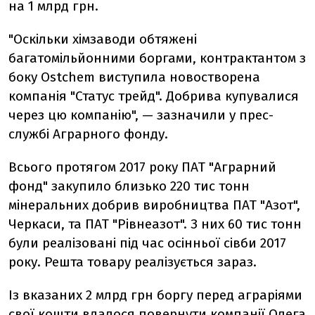
на 1 млрд грн.
"Оскільки хімзаводи обтяжені
багатомільйонними боргами, контрактантом з
боку Ostchem виступила новостворена
компанія "Статус трейд". Добрива купувалися
через цю компанію", — зазначили у прес-
службі Аграрного фонду.
Всього протягом 2017 року ПАТ "Аграрний
фонд" закупило близько 220 тис тонн
мінеральних добрив виробництва ПАТ "Азот",
Черкаси, та ПАТ "Рівнеазот". З них 60 тис тонн
були реалізовані під час осінньої сівби 2017
року. Решта товару реалізується зараз.
Із вказаних 2 млрд грн боргу перед аграріями
свої кошти вдалося повернути компанії Олега