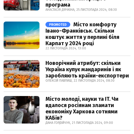
програма
АНАСТАСІЯ ДЯЧКІНА, 25 ЛИСТОПАДА 2024, 08:30
Місто комфорту
PROMOTED
Івано-Франківськ. Скільки
коштує життя у перлині біля
Карпат у 2024 році
22 ЛИСТОПАДА 2024, 13:00
Новорічний атрибут: скільки
Україна купує мандаринів і як
заробляють країни-експортери
ОЛЕКСІЙ ПАВЛИШ, 22 ЛИСТОПАДА 2024, 08:30
Місто молоді, науки та IT. Чи
вдалося росіянам зламати
економіку Харкова сотнями
КАБів?
ДАНА ГОРДІЙЧУК, 21 ЛИСТОПАДА 2024, 09:00