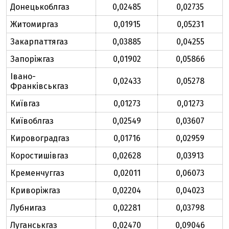
Донецькоблгаз
0,02485
0,02735
Житомиргаз
0,01915
0,05231
Закарпаттягаз
0,03885
0,04255
Запоріжгаз
0,01902
0,05866
Івано-
0,02433
0,05278
Франківськгаз
Київгаз
0,01273
0,01273
Київоблгаз
0,02549
0,03607
Кировоградгаз
0,01716
0,02959
Коростишівгаз
0,02628
0,03913
Кременчуггаз
0,02011
0,06073
Криворіжгаз
0,02204
0,04023
Лубнигаз
0,02281
0,03798
Луганськгаз
0,02470
0,09046