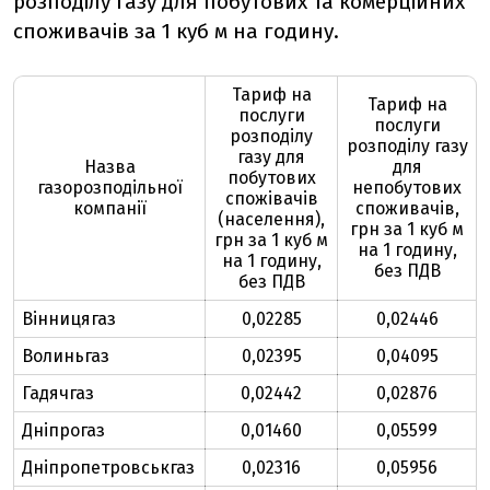
розподілу газу для побутових та комерційних
споживачів за 1 куб м на годину.
Тариф на
Тариф на
послуги
послуги
розподілу
розподілу газу
газу для
Назва
для
побутових
газорозподільної
непобутових
спожівачів
компанії
споживачів,
(населення),
грн за 1 куб м
грн за 1 куб м
на 1 годину,
на 1 годину,
без ПДВ
без ПДВ
Вінницягаз
0,02285
0,02446
Волиньгаз
0,02395
0,04095
Гадячгаз
0,02442
0,02876
Дніпрогаз
0,01460
0,05599
Дніпропетровськгаз
0,02316
0,05956