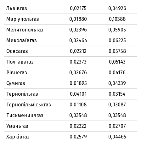
Львівгаз
0,02175
0,04926
Маріупольгаз
0,01880
0,10388
Мелитопольгаз
0,02396
0,05905
Миколаївгаз
0,02464
0,06225
Одесагаз
0,02212
0,05758
Полтавагаз
0,02373
0,05143
Рівнегаз
0,02676
0,04176
Сумигаз
0,01895
0,04339
Тернопільгаз
0,04101
0,03154
Тернопільміськгаз
0,01108
0,03087
Тисьменицягаз
0,03548
0,03548
Уманьгаз
0,02322
0,02707
Харківгаз
0,02579
0,04465