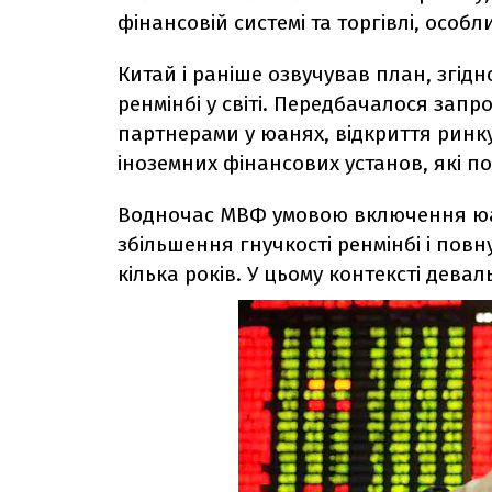
фінансовій системі та торгівлі, особли
Китай і раніше озвучував план, згідн
ренмінбі у світі. Передбачалося зап
партнерами у юанях, відкриття ринку
іноземних фінансових установ, які 
Водночас МВФ умовою включення юа
збільшення гнучкості ренмінбі і пов
кілька років. У цьому контексті дев