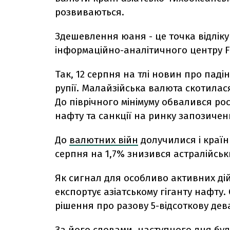
розвиваються.
Здешевлення юаня - це точка відліку
інформаційно-аналітичного центру Fo
Так, 12 серпня на тлі новин про паді
рупії. Малайзійська валюта скотилася
До піврічного мінімуму обвалився рос
нафту та санкції на ринку запозичен
До
валютних війн
долучилися і країн
серпня на 1,7% знизився aстралійськ
Як сигнал для особливо активних ді
експортує азіатському гіганту нафт
рішення про разову 5-відсоткову дев
За його словами, наступного дня бу