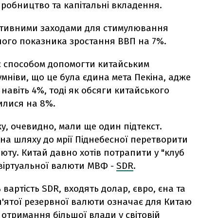
робництво та капітальні вкладення.
активними заходами для стимулювання
ного показника зростання ВВП на 7%.
є способом допомогти китайським
мніви, що це була єдина мета Пекіна, адже
навіть 4%, тоді як обсяги китайського
илися на 8%.
ку, очевидно, мали ще один підтекст.
на шляху до мрії Піднебесної перетворити
юту. Китай давно хотів потрапити у "клуб
 віртуальної валюти МВФ -
SDR
.
вартість SDR, входять долар, євро, єна та
п'ятої резервної валюти означає для Китаю
отримання більшої влади у світовій