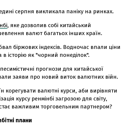
едині серпня викликала паніку на ринках.
нбі
, яке дозволив собі китайський
евлення валют багатьох інших країн.
ал біржових індексів. Водночас впали ціни
 в історію як "чорний понеділок".
песимістичні прогнози для китайської
тішали заяви про новий виток валютних війн.
н корегувати валютні курси, аби вирівняти
зація курсу ренмінбі загрозою для світу,
й стає важливим торговельним партнером?
бітні плани