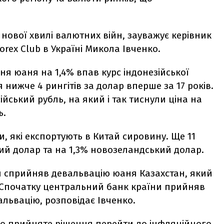
 нової хвилі валютних війн, зауважує керівник
rex Club в Україні Микола Івченко.
ння юаня на 1,4% впав курс індонезійської
 нижче 4 рингітів за долар вперше за 17 років.
ійський рубль, на який і так тиснули ціна на
ь.
и, які експортують в Китай сировину. Ще 11
ий долар та на 1,3% новозеландський долар.
й сприйняв девальвацію юаня Казахстан, який
у. Спочатку центральний банк країни прийняв
альвацію, розповідає Івченко.
ло прийняте рішення перейти до інфляційного