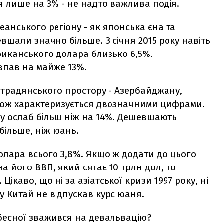
 лише на 3% - не надто важлива подія.
еанського регіону - як японська єна та
вшали значно більше. З січня 2015 року навіть
риканського долара близько 6,5%.
впав на майже 13%.
острадянського простору - Азербайджану,
 також характеризується двозначними цифрами.
ку ослаб більш ніж на 14%. Дешевшають
 більше, ніж юань.
долара всього 3,8%. Якщо ж додати до цього
а його ВВП, який сягає 10 трлн дол, то
. Цікаво, що ні за азіатської кризи 1997 року, ні
у Китай не відпускав курс юаня.
бесної зважився на девальвацію?