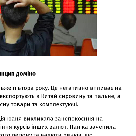
инцип доміно
 вже півтора року. Це негативно впливає на
 експортують в Китай сировину та пальне, а
есну товари та комплектуючі.
ція юаня викликала занепокоєння на
іння курсів інших валют. Паніка зачепила
ого регіону та валюти ринків, що