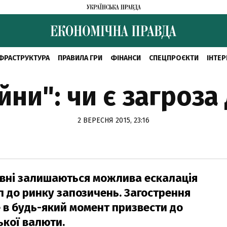
ФРАСТРУКТУРА
ПРАВИЛА ГРИ
ФІНАНСИ
СПЕЦПРОЄКТИ
ІНТЕР
йни": чи є загроза
2 ВЕРЕСНЯ 2015, 23:16
ивні залишаються можлива ескалація
уп до ринку запозичень. Загострення
 в будь-який момент призвести до
ької валюти.