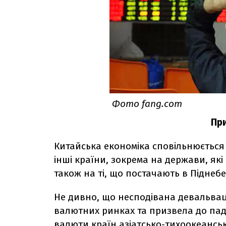
Фото fang.com
Пр
Китайська економіка сповільнюється
інші країни, зокрема на держави, які
також на ті, що постачають в Піднеб
Не дивно, що несподівана девальва
валютних ринках та призвела до пад
валюти країн азіатсько-тихоокеанськ