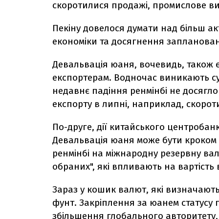
скоротилися продажі, промислове ви
Пекіну довелося думати над більш 
економіки та досягнення запланова
Девальвація юаня, вочевидь, також 
експортерам. Водночас виникають су
недавнє падіння ренмінбі не досягло 
експорту в липні, наприклад, скорот
По-друге, дії китайського центробан
Девальвація юаня може бути кроком 
ренмінбі на міжнародну резервну вал
обраних", які впливають на вартість
Зараз у кошик валют, які визначають 
фунт. Закріплення за юанем статусу 
збільшення глобального авторитету, 