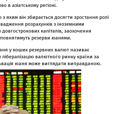
во в азіатському регіоні.
о з яким він збирається досягти зростання ролі
ровадження розрахунків з іноземними
 довгострокових капіталів, заохочення
поповнятимуть резерви юанями.
ня у кошик резервних валют називає
ну лібералізацію валютного ринку країни за
альвація юаня може виглядати виправданою.