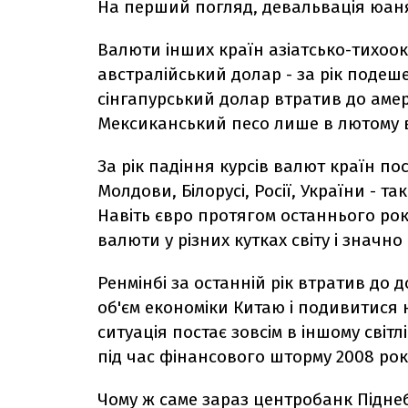
На перший погляд, девальвація юаня
Валюти інших країн азіатсько-тихоок
австралійський долар - за рік подеше
сінгапурський долар втратив до аме
Мексиканський песо лише в лютому 
За рік падіння курсів валют країн п
Молдови, Білорусі, Росії, України -
Навіть євро протягом останнього ро
валюти у різних кутках світу і значно
Ренмінбі за останній рік втратив до 
об'єм економіки Китаю і подивитися н
ситуація постає зовсім в іншому світлі
під час фінансового шторму 2008 рок
Чому ж саме зараз центробанк Підне