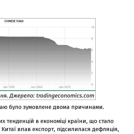
ня. Джерело: tradingeconomics.com
таю було зумовлене двома причинами.
х тенденцій в економіці країни, що стало
У Китаї впав експорт, підсилилася дефляція,