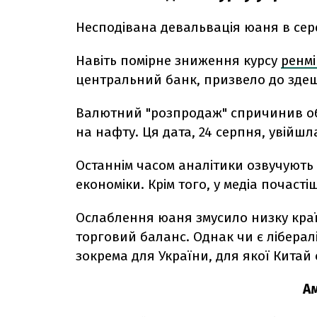
Несподівана девальвація юаня в сер
Навіть помірне зниження курсу
ренмі
центральний банк, призвело до здеш
Валютний "розпродаж" спричинив обв
на нафту. Ця дата, 24 серпня, увійшла
Останнім часом аналітики озвучують 
економіки. Крім того, у медіа почас
Ослаблення юаня змусило низку краї
торговий баланс. Однак чи є лібералі
зокрема для України, для якої Кита
Ам