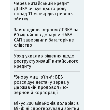
Через китайський кредит
ДПЗКУ очікує цього року
понад 11 мільярдів гривень
збитку
Заволодіння зерном ДПЗКУ на
60 мільйонів доларів: НАБУ і
САП завершили багаторічне
слідство
Уряд ухвалив рішення щодо
реструктуризації китайського
кредиту
"Знову миші з’їли": БЕБ
розслідує нестачу зерна у
Державній продовольчо-
зерновій корпорації
Мінус 200 мільйонів доларів: в
Мінфіні спрогнозували збитки