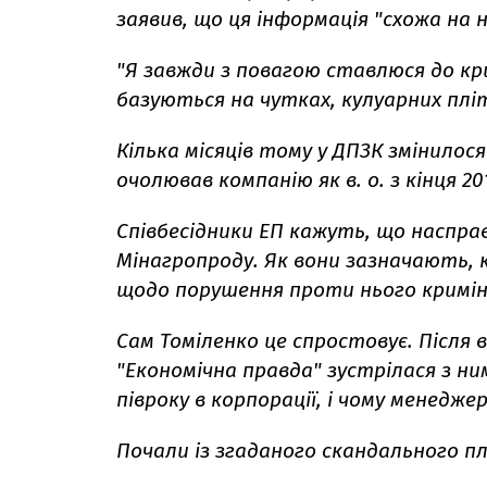
заявив, що ця інформація "схожа на н
"Я завжди з повагою ставлюся до кр
базуються на чутках, кулуарних пліт
Кілька місяців тому у ДПЗК змінилося
очолював компанію як в. о. з кінця 2
Співбесідники ЕП кажуть, що насправд
Мінагропроду. Як вони зазначають, 
щодо порушення проти нього кримін
Сам Томіленко це спростовує. Після 
"Економічна правда" зустрілася з ни
півроку в корпорації, і чому менедже
Почали із згаданого скандального пл