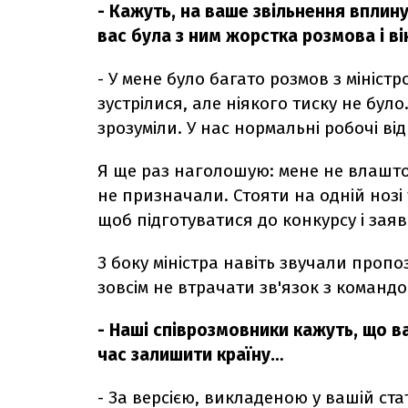
- Кажуть, на ваше звільнення вплину
вас була з ним жорстка розмова і ві
- У мене було багато розмов з міністр
зустрілися, але ніякого тиску не бул
зрозуміли. У нас нормальні робочі від
Я ще раз наголошую: мене не влашто
не призначали. Стояти на одній нозі
щоб підготуватися до конкурсу і за
З боку міністра навіть звучали пропо
зовсім не втрачати зв'язок з командою
- Наші співрозмовники кажуть, що в
час залишити країну…
- За версією, викладеною у вашій ста