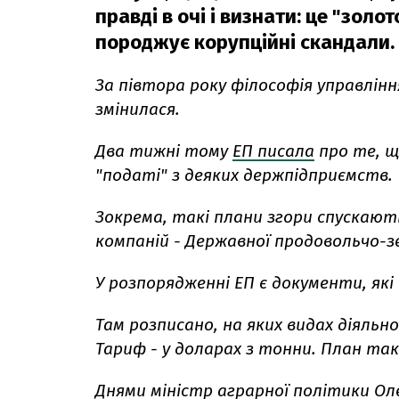
правді в очі і визнати: це "золо
породжує корупційні скандали.
За півтора року філософія управлін
змінилася.
Два тижні тому
ЕП писала
про те, щ
"податі" з деяких держпідприємств.
Зокрема, такі плани згори спускають
компаній - Державної продовольчо-зе
У розпорядженні ЕП є документи, як
Там розписано, на яких видах діяль
Тариф - у доларах з тонни. План та
Днями міністр аграрної політики Ол