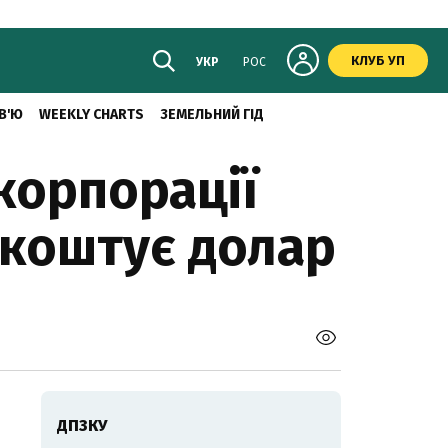
КЛУБ УП
УКР
РОС
В'Ю
WEEKLY CHARTS
ЗЕМЕЛЬНИЙ ГІД
корпорації
 коштує долар
ДПЗКУ