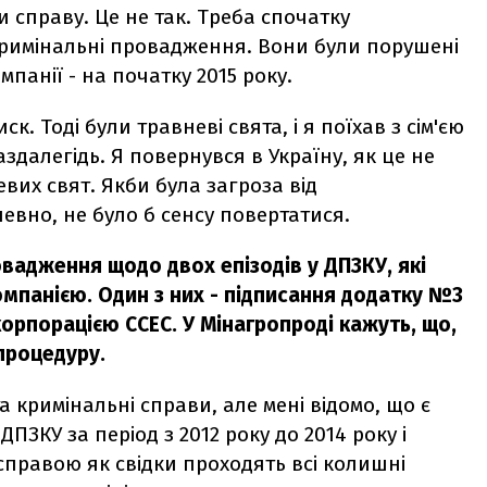
 справу. Це не так. Треба спочатку
кримінальні провадження. Вони були порушені
мпанії - на початку 2015 року.
ск. Тоді були травневі свята, і я поїхав з сім'єю
здалегідь. Я повернувся в Україну, як це не
вих свят. Якби була загроза від
евно, не було б сенсу повертатися.
овадження щодо двох епізодів у ДПЗКУ, які
мпанією. Один з них - підписання додатку №3
корпорацією CCEC. У Мінагропроді кажуть, що,
процедуру.
а кримінальні справи, але мені відомо, що є
ПЗКУ за період з 2012 року до 2014 року і
 справою як свідки проходять всі колишні