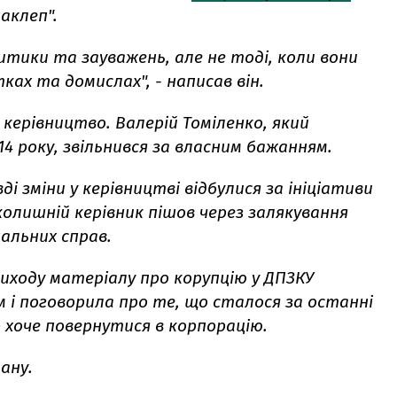
аклеп".
итики та зауважень, але не тоді, коли вони
ках та домислах", - написав він.
 керівництво. Валерій Томіленко, який
014 року, звільнився за власним бажанням.
і зміни у керівництві відбулися за ініціативи
колишній керівник пішов через залякування
альних справ.
виходу матеріалу про корупцію у ДПЗКУ
м і поговорила про те, що сталося за останні
р хоче повернутися в корпорацію.
ану.