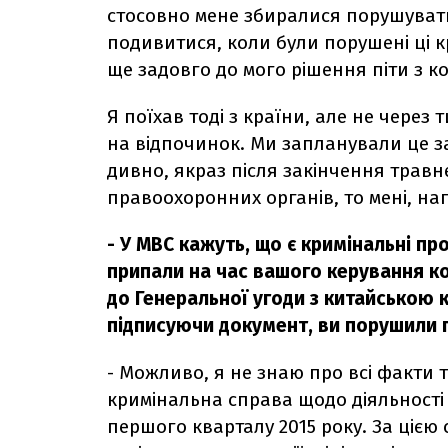
стосовно мене збиралися порушувати
подивитися, коли були порушені ці 
ще задовго до мого рішення піти з ко
Я поїхав тоді з країни, але не через ти
на відпочинок. Ми запланували це за
дивно, якраз після закінчення травне
правоохоронних органів, то мені, нап
- У МВС кажуть, що є кримінальні пр
припали на час вашого керування ко
до Генеральної угоди з китайською 
підписуючи документ, ви порушили 
- Можливо, я не знаю про всі факти т
кримінальна справа щодо діяльності Д
першого кварталу 2015 року. За цією