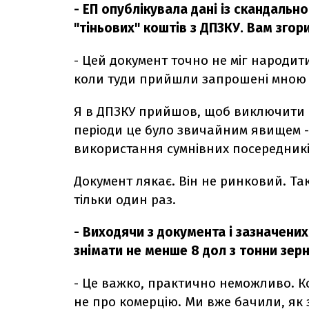
- ЕП опублікувала дані із скандальн
"тіньових" коштів з ДПЗКУ. Вам згор
- Цей документ точно не міг народити
коли туди прийшли запрошені мною
Я в ДПЗКУ прийшов, щоб виключити на
періоди це було звичайним явищем -
використання сумнівних посередникі
Документ лякає. Він не ринковий. Так
тільки один раз.
- Виходячи з документа і зазначених
знімати не менше 8 дол з тонни зер
- Це важко, практично неможливо. Ко
не про комерцію. Ми вже бачили, як з