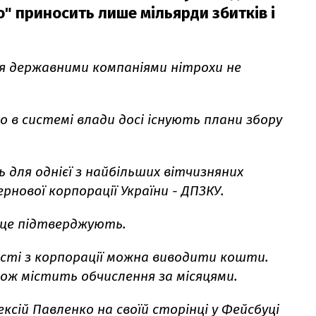
то" приносить лише мільярди збитків і
ня державними компаніями нітрохи не
о в системі влади досі існують плани збору
 для однієї з найбільших вітчизняних
рнової корпорації України - ДПЗКУ.
і це підтверджують.
ності з корпорації можна виводити кошти.
кож містить обчислення за місяцями.
ексій Павленко на своїй
сторінці у Фейсбуці