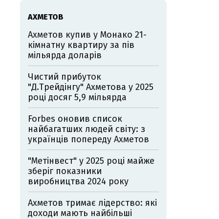
АХМЕТОВ
Ахметов купив у Монако 21-
кімнатну квартиру за пів
мільярда доларів
Чистий прибуток
"Д.Трейдінгу" Ахметова у 2025
році досяг 5,9 мільярда
Forbes оновив список
найбагатших людей світу: з
українців попереду Ахметов
"Метінвест" у 2025 році майже
зберіг показники
виробництва 2024 року
Ахметов тримає лідерство: які
доходи мають найбільші