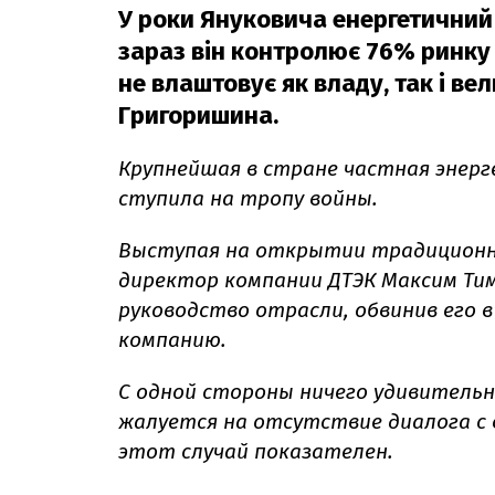
У роки Януковича енергетичний 
зараз він контролює 76% ринку т
не влаштовує як владу, так і ве
Григоришина.
Крупнейшая в стране частная энер
ступила на тропу войны.
Выступая на открытии традиционн
директор компании ДТЭК Максим Тим
руководство отрасли, обвинив его 
компанию.
С одной стороны ничего удивитель
жалуется на отсутствие диалога с 
этот случай показателен.