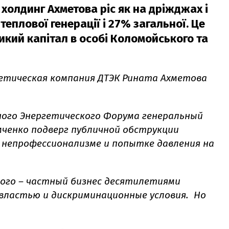
холдинг Ахметова ріс як на дріжджах і
еплової генерації і 27% загальної. Це
ликий капітал в особі Коломойського та
гетическая компания ДТЭК Рината Ахметова
ого Энергетического Форума генеральный
ченко подверг публичной обструкции
в непрофессионализме и попытке давления на
ного – частный бизнес десятилетиями
властью и дискриминационные условия. Но