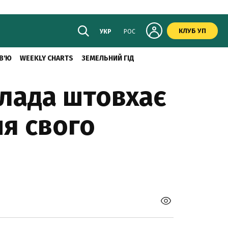
КЛУБ УП
УКР
РОС
В'Ю
WEEKLY CHARTS
ЗЕМЕЛЬНИЙ ГІД
влада штовхає
ня свого