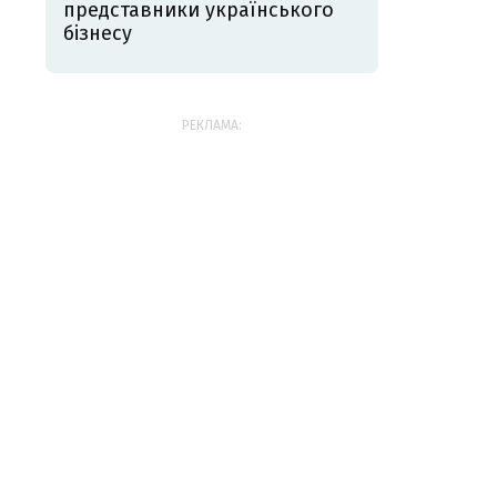
представники українського
бізнесу
РЕКЛАМА: