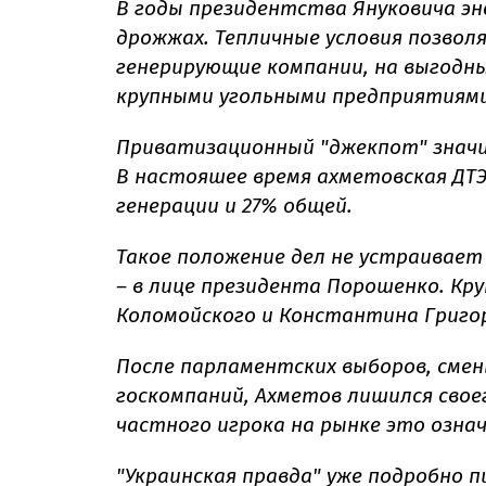
В годы президентства Януковича эн
дрожжах. Тепличные условия позвол
генерирующие компании, на выгодны
крупными угольными предприятиями
Приватизационный "джекпот" значит
В настояшее время ахметовская ДТ
генерации и 27% общей.
Такое положение дел не устраивает
– в лице президента Порошенко. Кру
Коломойского и Константина Григо
После парламентских выборов, сме
госкомпаний, Ахметов лишился свое
частного игрока на рынке это означ
"Украинская правда"
уже подробно п