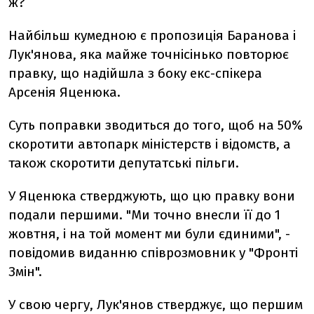
ж?
Найбільш кумедною є пропозиція Баранова і
Лук'янова, яка майже точнісінько повторює
правку, що надійшла з боку екс-спікера
Арсенія Яценюка.
Суть поправки зводиться до того, щоб на 50%
скоротити автопарк міністерств і відомств, а
також скоротити депутатські пільги.
У Яценюка стверджують, що цю правку вони
подали першими. "Ми точно внесли її до 1
жовтня, і на той момент ми були єдиними", -
повідомив виданню співрозмовник у "Фронті
Змін".
У свою чергу, Лук'янов стверджує, що першим