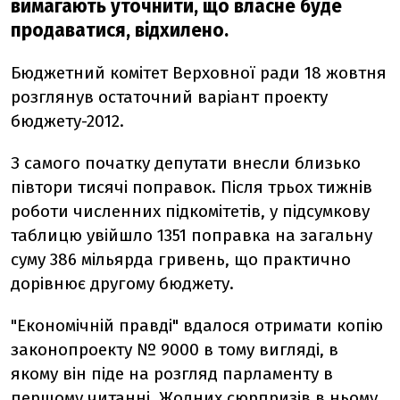
вимагають уточнити, що власне буде
продаватися, відхилено.
Бюджетний комітет Верховної ради 18 жовтня
розглянув остаточний варіант проекту
бюджету-2012.
З самого початку депутати внесли близько
півтори тисячі поправок. Після трьох тижнів
роботи численних підкомітетів, у підсумкову
таблицю увійшло 1351 поправка на загальну
суму 386 мільярда гривень, що практично
дорівнює другому бюджету.
"Економічній правді" вдалося отримати копію
законопроекту № 9000 в тому вигляді, в
якому він піде на розгляд парламенту в
першому читанні. Жодних сюрпризів в ньому