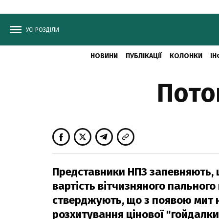
УСІ РОЗДІЛИ
НОВИНИ
ПУБЛІКАЦІЇ
КОЛОНКИ
ІН
Пото
Представники НПЗ запевняють, щ
вартість вітчизняного пального 
стверджують, що з появою мит 
розхитування цінової "гойдалки