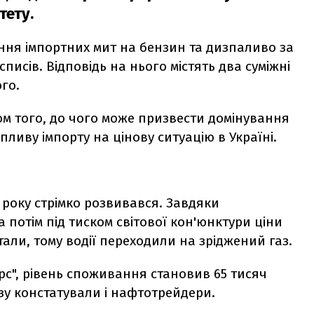
тету.
ння імпортних мит на бензин та дизпаливо за
писів. Відповідь на нього містять два суміжні
го.
ом того, до чого може призвести домінування
ливу імпорту на цінову ситуацію в Україні.
1 року стрімко розвивався. Завдяки
а потім під тиском світової кон'юнктури ціни
тали, тому водії переходили на зріджений газ.
с", рівень споживання становив 65 тисяч
азу констатували і нафтотрейдери.