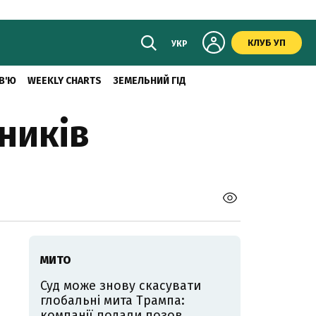
КЛУБ УП
УКР
В'Ю
WEEKLY CHARTS
ЗЕМЕЛЬНИЙ ГІД
ників
МИТО
Суд може знову скасувати
глобальні мита Трампа:
компанії подали позов