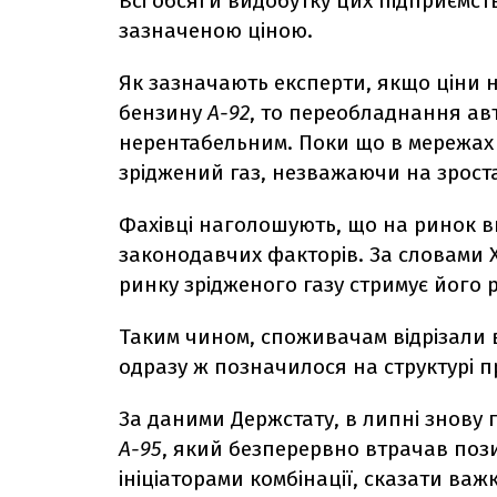
Всі обсяги видобутку цих підприємст
зазначеною ціною.
Як зазначають експерти, якщо ціни 
бензину
А-92
, то переобладнання ав
нерентабельним. Поки що в мережах
зріджений газ, незважаючи на зроста
Фахівці наголошують, що на ринок в
законодавчих факторів. За словами 
ринку зрідженого газу стримує його 
Таким чином, споживачам відрізали в
одразу ж позначилося на структурі 
За даними Держстату, в липні знову
А-95
, який безперервно втрачав позиц
ініціаторами комбінації, сказати важ