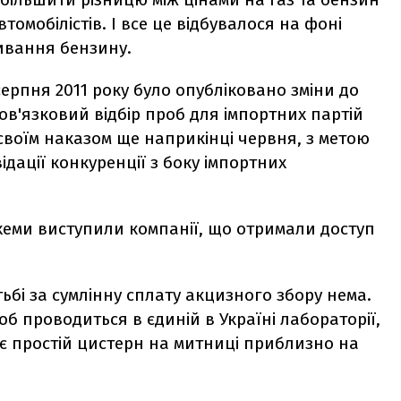
томобілістів. І все це відбувалося на фоні
ивання бензину.
 серпня 2011 року було опубліковано зміни до
ов'язковий відбір проб для імпортних партій
своїм наказом ще наприкінці червня, з метою
ідації конкуренції з боку імпортних
схеми виступили компанії, що отримали доступ
ьбі за сумлінну сплату акцизного збору нема.
б проводиться в єдиній в Україні лабораторії,
яє простій цистерн на митниці приблизно на