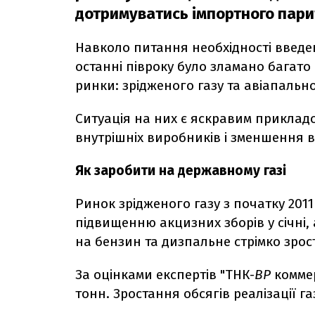
дотримуватись імпортного пари
Навколо питання необхідності введе
останні півроку було зламано багато с
ринки: зрідженого газу та авіапально
Ситуація на них є яскравим приклад
внутрішніх виробників і зменшення вп
Як заробити на державному газі
Ринок зрідженого газу з початку 201
підвищенню акцизних зборів у січні, 
на бензин та дизпальне стрімко зрос
За оцінками експертів "ТНК-
ВР
коммер
тонн. Зростання обсягів реалізації г