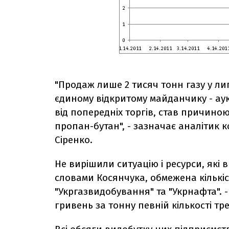
"Продаж лише 2 тисяч тонн газу у л
єдиному відкритому майданчику - ау
від попередніх торгів, став причиною
пропан-бутан", - зазначає аналітик 
Сіренко.
Не вирішили ситуацію і ресурси, які 
словами Косянчука, обмежена кількіс
"Укргазвидобування" та "Укрнафта". 
гривень за тонну певній кількості тр