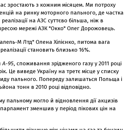
нас зростають з кожним місяцем. Ми потроху
нцій на ринку моторного пального, де частка
реалізації на АЗС суттєво більша, ніж в
 з пресою мережі АЗК "Окко" Олег Дорожовець.
алель-М Лтд" Олена Хілієнко, питома вага
 реалізації становить близько 16%.
и
А-95
, споживання зрідженого газу у 2011 році
ік. Це виведе Україну на третє місце у списку
 виду пального. Попереду залишаться Польща і
ьйона тонн в 2010 році відповідно.
у пальному могло й відновлення дії акцизів
 парламент зменшив у період пікових цін на
збільшити різницю між цінами на газ та бензин