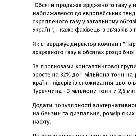
"Обсяги продажів зрідженого газу у 
наближаємося до європейських тенде
скрапленого газу у загальному обсязі 
Україні", - каже фахівець із зв'язків
Як стверджує директор компанії "Пар
зрідженого газу в обсягах роздрібної
За прогнозами консалтингової груп
зросте на 32% до 1 мільйона тонн на р
країн - лідерів із споживання цього
Туреччина - 3 мільйони тонн и 2,5 міл
Додати популярності альтернативном
на бензин та дизпальне, розмір яких
нафту.
На думку операторів ринку, це мало 