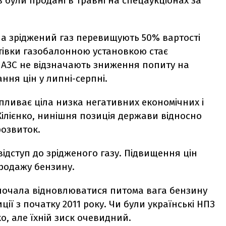
в були продані в травні на спецаукціонах за
на зріджений газ перевищують 50% вартості
тівки газобалонною установкою стає
 АЗС не відзначають зниження попиту на
ння цін у липні-серпні.
пливає ціла низка негативних економічних і
Хілієнко, нинішня позиція держави відносно
розвиток.
ідступ до зрідженого газу. Підвищення цін
продажу бензину.
 почала відновлюватися питома вага бензину
ії з початку 2011 року. Чи були українські НПЗ
ко, але їхній зиск очевидний.