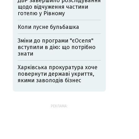
ДБР завершило розслідування
щодо відчуження частини
готелю у Рівному
Коли лусне бульбашка
Зміни до програми "єОселя"
вступили в дію: що потрібно
знати
Харківська прокуратура хоче
повернути державі укриття,
якими заволодів бізнес
РЕКЛАМА: