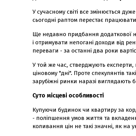
У сучасному світі все змінюється дуж
сьогодні раптом перестає працювати
Ще недавно придбання додаткової не
і отримувати непогані доходи від ре
переваги - за останні два роки вартіс
У той же час, стверджують експерти,
ціновому "дні". Проте спекулянтів та
зарубіжні ринки наразі виглядають 
Суто місцеві особливості
Купуючи будинок чи квартиру за кор
- поліпшення умов життя та вкладенн
коливання цін не такі значні, як на 