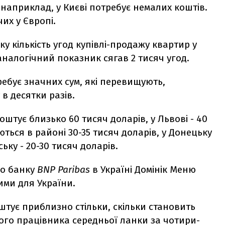
 наприклад, у Києві потребує немалих коштів.
их у Європі.
оку кількість угод купівлі-продажу квартир у
аналогічний показник сягав 2 тисяч угод.
ребує значних сум, які перевищують,
в десятки разів.
оштує близько 60 тисяч доларів, у Львові - 40
ються в районі 30-35 тисяч доларів, у Донецьку
ську - 20-30 тисяч доларів.
го банку
BNP Paribas
в Україні Домінік Меню
кими для України.
оштує приблизно стільки, скільки становить
го працівника середньої ланки за чотири-