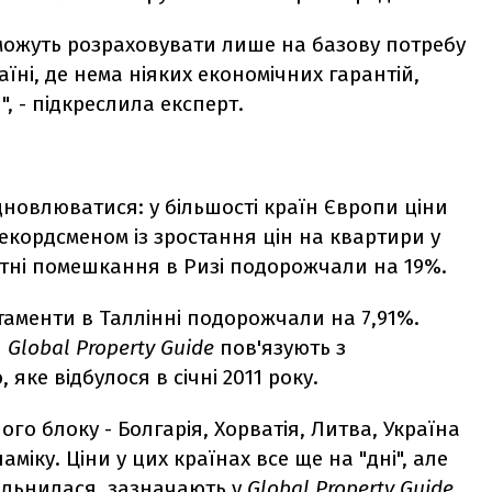
и можуть розраховувати лише на базову потребу
аїні, де нема ніяких економічних гарантій,
, - підкреслила експерт.
новлюватися: у більшості країн Європи ціни
екордсменом із зростання цін на квартири у
артні помешкання в Ризі подорожчали на 19%.
артаменти в Таллінні подорожчали на 7,91%.
и
Global Property
Guide
пов'язують з
яке відбулося в січні 2011 року.
го блоку - Болгарія, Хорватія, Литва, Україна
іку. Ціни у цих країнах все ще на "дні", але
вільнилася, зазначають у
Global Property Guide.