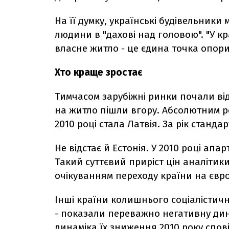
На її думку, українські будівельник
людини в "дахові над головою". "У кр
власне житло - це єдина точка опори"
Хто краще зростає
Тимчасом зарубіжні ринки почали від
на житло пішли вгору. Абсолютним р
2010 році стала Латвія. За рік станд
Не відстає й Естонія. У 2010 році ап
Такий суттєвий приріст цін аналітик
очікуванням переходу країни на євро, 
Інші країни колишнього соціалістично
- показали переважно негативну динам
динаміка їх зниження 2010 року спо