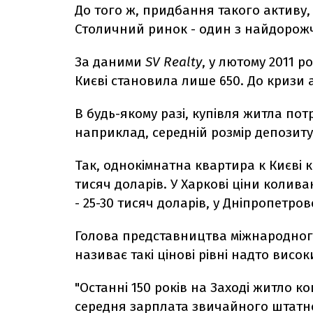
До того ж, придбання такого активу,
Столичний ринок - один з найдорожч
За даними
SV Realty
, у лютому 2011 р
Києві становила лише 650. До кризи 
В будь-якому разі, купівля житла пот
наприклад, середній розмір депозиту 
Так, однокімнатна квартира к Києві к
тисяч доларів. У Харкові ціни колива
- 25-30 тисяч доларів, у Дніпропетров
Голова представництва міжнародно
називає такі цінові рівні надто висо
"Останні 150 років на Заході житло к
середня зарплата звичайного штатно