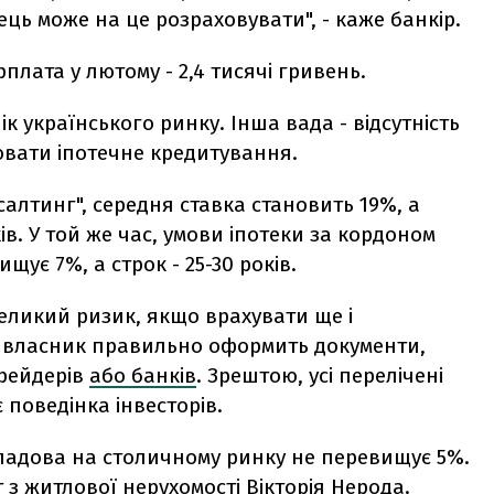
ець може на це розраховувати", - каже банкір.
рплата у лютому - 2,4 тисячі гривень.
ік українського ринку. Інша вада - відсутність
вати іпотечне кредитування.
алтинг", середня ставка становить 19%, а
в. У той же час, умови іпотеки за кордоном
щує 7%, а строк - 25-30 років.
 великий ризик, якщо врахувати ще і
о власник правильно оформить документи,
 рейдерів
або банків
. Зрештою, усі перелічені
 поведінка інвесторів.
кладова на столичному ринку не перевищує 5%.
т з житлової нерухомості Вікторія Нерода.