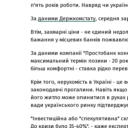
п'ять років роботи. Навряд чи україн
За
даними Держкомстату
, середня за
Втім, захмарні ціни - не єдиний недол
бажання у місцевих банків пожвавлю
За даними компанії "Простобанк конс
максимальний термін позики - 20 рокі
більш комфортні - ставка рідко переви
Крім того, нерухомість в Україні - це
законодавчі прогалини. Навіть якщ
його житло може опинитися в руках
вади українського ринку підтверджує
"Інвестиційна або "спекулятивна" с
До кризи було 35-40%", - каже експер