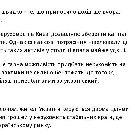
е швидко - те, що приносило дохід ще вчора,
.
рухомості в Києві дозволяло зберегти капітал
нти. Однак фінансові потрясіння нівелювали ці
ть таких активів у столиці впала майже удвічі.
 це гарна можливість придбати нерухомість на
кі заклики не сильно бентежать. До того ж,
більш привабливими за український.
доном, жителі України керуються двома цілями
я грошей у нерухомість стабільних країн, де
українському ринку.