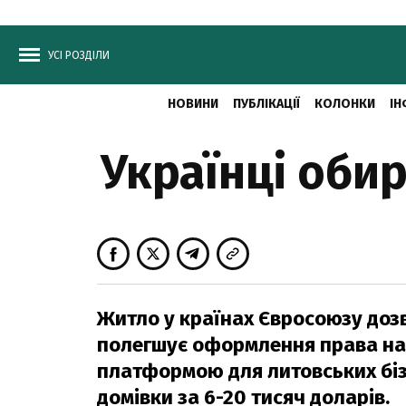
УСІ РОЗДІЛИ
НОВИНИ
ПУБЛІКАЦІЇ
КОЛОНКИ
ІН
Українці оби
Житло у країнах Євросоюзу дозв
полегшує оформлення права на 
платформою для литовських бізн
домівки за 6-20 тисяч доларів.