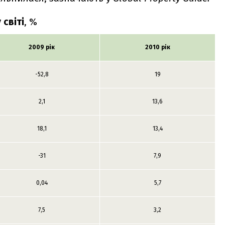
 світі
, %
2009 рік
2010 рік
-52,8
19
2,1
13,6
18,1
13,4
-31
7,9
0,04
5,7
7,5
3,2