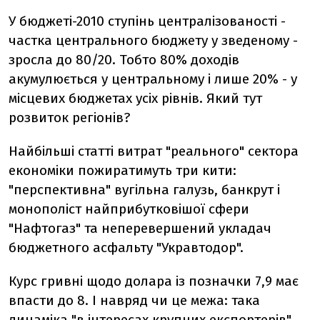
У бюджеті-2010 ступінь централізованості -
частка центрального бюджету у зведеному -
зросла до 80/20. Тобто 80% доходів
акумулюється у центральному і лише 20% - у
місцевих бюджетах усіх рівнів. Який тут
розвиток регіонів?
Найбільші статті витрат "реального" сектора
економіки пожиратимуть три кити:
"перспективна" вугільна галузь, банкрут і
монополіст найприбутковішої сфери
"Нафтогаз" та неперевершений укладач
бюджетного асфальту "Укравтодор".
Курс гривні щодо долара із позначки 7,9 має
впасти до 8. І навряд чи це межа: така
динаміка "в інтересах крупних експортерів".