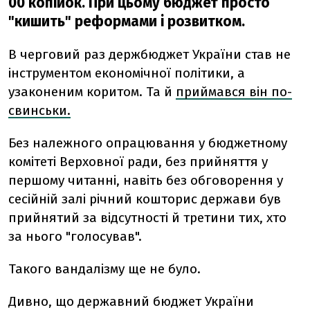
00 копійок. При цьому бюджет просто
"кишить" реформами і розвитком.
В черговий раз держбюджет України став не
інструментом економічної політики, а
узаконеним коритом. Та й
приймався він по-
свинськи.
Без належного опрацювання у бюджетному
комітеті Верховної ради, без прийняття у
першому читанні, навіть без обговорення у
сесійній залі річний кошторис держави був
прийнятий за відсутності й третини тих, хто
за нього "голосував".
Такого вандалізму ще не було.
Дивно, що державний бюджет України