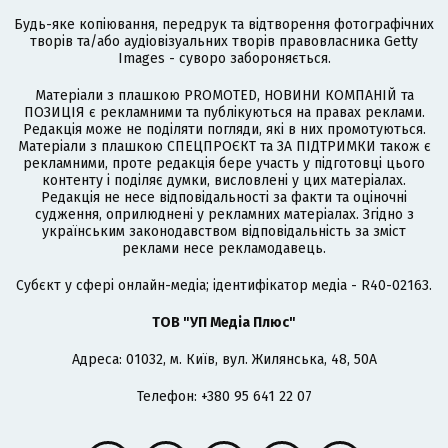
Будь-яке копіювання, передрук та відтворення фотографічних
творів та/або аудіовізуальних творів правовласника Getty
Images - суворо забороняється.
Матеріали з плашкою PROMOTED, НОВИНИ КОМПАНІЙ та
ПОЗИЦІЯ є рекламними та публікуються на правах реклами.
Редакція може не поділяти погляди, які в них промотуються.
Матеріали з плашкою СПЕЦПРОЄКТ та ЗА ПІДТРИМКИ також є
рекламними, проте редакція бере участь у підготовці цього
контенту і поділяє думки, висловлені у цих матеріалах.
Редакція не несе відповідальності за факти та оціночні
судження, оприлюднені у рекламних матеріалах. Згідно з
українським законодавством відповідальність за зміст
реклами несе рекламодавець.
Cубєкт у сфері онлайн-медіа; ідентифікатор медіа - R40-02163.
ТОВ "УП Медіа Плюс"
Адреса: 01032, м. Київ, вул. Жилянська, 48, 50А
Телефон: +380 95 641 22 07