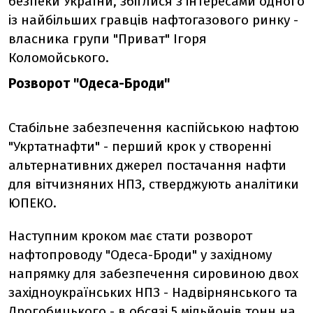
безпеки України, збіглися з інтересами одного
із найбільших гравців нафтогазового ринку -
власника групи "Приват" Ігоря
Коломойського.
Розворот "Одеса-Броди"
Стабільне забезпечення каспійською нафтою
"Укртатнафти" - перший крок у створенні
альтернативних джерел постачання нафти
для вітчизняних НПЗ, стверджують аналітики
ЮПЕКО.
Наступним кроком має стати розворот
нафтопроводу "Одеса-Броди" у західному
напрямку для забезпечення сировиною двох
західноукраїнських НПЗ - Надвірнянського та
Дрогобицького - в обсязі 5 мільйонів тонн на