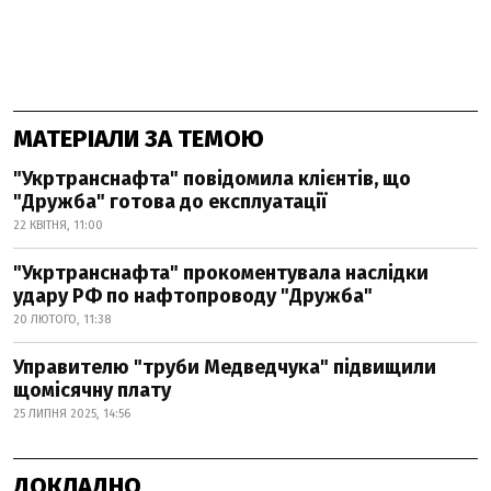
МАТЕРІАЛИ ЗА ТЕМОЮ
"Укртранснафта" повідомила клієнтів, що
"Дружба" готова до експлуатації
22 КВІТНЯ, 11:00
"Укртранснафта" прокоментувала наслідки
удару РФ по нафтопроводу "Дружба"
20 ЛЮТОГО, 11:38
Управителю "труби Медведчука" підвищили
щомісячну плату
25 ЛИПНЯ 2025, 14:56
ДОКЛАДНО