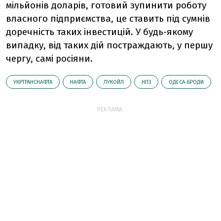
мільйонів доларів, готовий зупинити роботу
власного підприємства, це ставить під сумнів
доречність таких інвестицій. У будь-якому
випадку, від таких дій постраждають, у першу
чергу, самі росіяни.
УКРТРАНСНАФТА
НАФТА
ЛУКОЙЛ
НПЗ
ОДЕСА-БРОДИ
РЕКЛАМА: