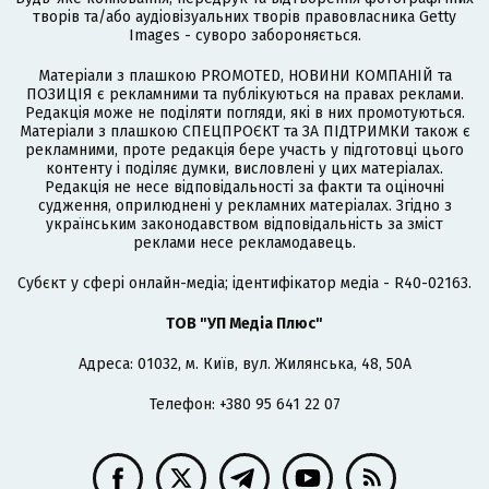
творів та/або аудіовізуальних творів правовласника Getty
Images - суворо забороняється.
Матеріали з плашкою PROMOTED, НОВИНИ КОМПАНІЙ та
ПОЗИЦІЯ є рекламними та публікуються на правах реклами.
Редакція може не поділяти погляди, які в них промотуються.
Матеріали з плашкою СПЕЦПРОЄКТ та ЗА ПІДТРИМКИ також є
рекламними, проте редакція бере участь у підготовці цього
контенту і поділяє думки, висловлені у цих матеріалах.
Редакція не несе відповідальності за факти та оціночні
судження, оприлюднені у рекламних матеріалах. Згідно з
українським законодавством відповідальність за зміст
реклами несе рекламодавець.
Cубєкт у сфері онлайн-медіа; ідентифікатор медіа - R40-02163.
ТОВ "УП Медіа Плюс"
Адреса: 01032, м. Київ, вул. Жилянська, 48, 50А
Телефон: +380 95 641 22 07