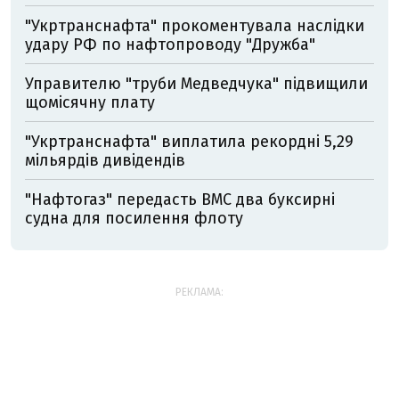
"Укртранснафта" прокоментувала наслідки
удару РФ по нафтопроводу "Дружба"
Управителю "труби Медведчука" підвищили
щомісячну плату
"Укртранснафта" виплатила рекордні 5,29
мільярдів дивідендів
"Нафтогаз" передасть ВМС два буксирні
судна для посилення флоту
РЕКЛАМА: