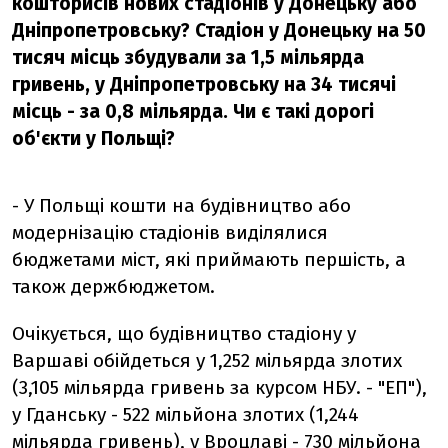
кошторисів нових стадіонів у Донецьку або
Дніпропетровську? Стадіон у Донецьку на 50
тисяч місць збудували за 1,5 мільярда
гривень, у Дніпропетровську на 34 тисячі
місць - за 0,8 мільярда. Чи є такі дорогі
об'єкти у Польщі?
- У Польщі кошти на будівництво або
модернізацію стадіонів виділялися
бюджетами міст, які приймають першість, а
також держбюджетом.
Очікується, що будівництво стадіону у
Варшаві обійдеться у 1,252 мільярда злотих
(3,105 мільярда гривень за курсом НБУ. - "ЕП"),
у Гданську - 522 мільйона злотих (1,244
мільярда гривень), у Вроцлаві - 730 мільйона