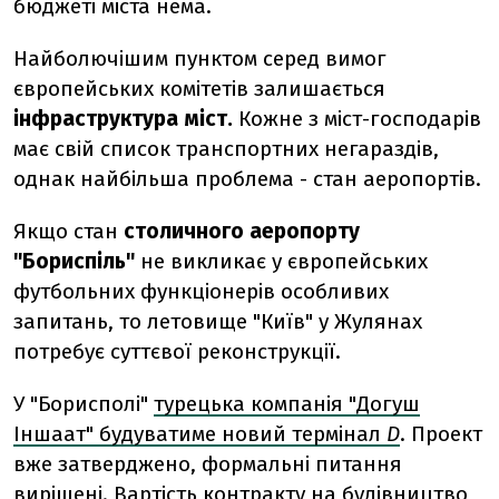
бюджеті міста нема.
Найболючішим пунктом серед вимог
європейських комітетів залишається
інфраструктура міст.
Кожне з міст-господарів
має свій список транспортних негараздів,
однак найбільша проблема - стан аеропортів.
Якщо стан
столичного аеропорту
"Бориспіль"
не викликає у європейських
футбольних функціонерів особливих
запитань, то летовище "Київ" у Жулянах
потребує суттєвої реконструкції.
У "Борисполі"
турецька компанія "Догуш
Іншаат" будуватиме новий термінал
D
. Проект
вже затверджено, формальні питання
вирішені. Вартість контракту на будівництво