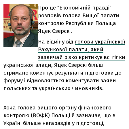
Про це "Економічній правді"
розповів голова Вищої палати
контролю Республіки Польща
Яцек Єзерскі.
На відміну від
голови української
Рахункової палати, який
зазвичай різко критикує всі гілки
української влади
, Яцек Єзерскі більш
стримано коментує результати підготовки до
форуму і відмовляється коментувати заяви
польських та українських чиновників.
Хоча голова вищого органу фінансового
контролю (ВОФК) Польщі й зазначає, що в
Україні більше негараздів у підготовці,