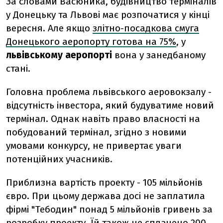
За словами Васюника, будівництво терміналів
у Донецьку та Львові має розпочатися у кінці
вересня. Але якщо
злітно-посадкова смуга
Донецького аеропорту готова на 75%
, у
львівському аеропорті
вона у занедбаному
стані.
Головна проблема львівського аеровокзалу -
відсутність інвестора, який будуватиме новий
термінал. Однак навіть право власності на
побудований термінал, згідно з новими
умовами конкурсу, не привертає уваги
потенційних учасників.
Приблизна вартість проекту - 105 мільйонів
євро. При цьому держава досі не заплатила
фірмі "Тебодин" понад 5 мільйонів гривень за
розробку проекту. Їй також не сплачено 200