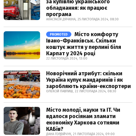
за купівлю українського
обладнання: як працює
програма
АНАСТАСІЯ ДЯЧКІНА, 25 ЛИСТОПАДА 2024, 08:30
Місто комфорту
PROMOTED
Івано-Франківськ. Скільки
коштує життя у перлині біля
Карпат у 2024 році
22 ЛИСТОПАДА 2024, 13:00
Новорічний атрибут: скільки
Україна купує мандаринів і як
заробляють країни-експортери
ОЛЕКСІЙ ПАВЛИШ, 22 ЛИСТОПАДА 2024, 08:30
Місто молоді, науки та IT. Чи
вдалося росіянам зламати
економіку Харкова сотнями
КАБів?
ДАНА ГОРДІЙЧУК, 21 ЛИСТОПАДА 2024, 09:00