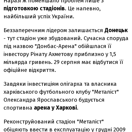
Наразі ж поменшало проблем лише з
підготовкою стадіонів
. Це напевно,
найбільший успіх України.
Беззаперечним лідером залишається
Донецьк
- тут стадіон уже збудований. Сучасна споруда
під назвою "Донбас-Арена" обійшлася її
інвестору Рінату Ахметову приблизно у 1,5
мільярда гривень. 29 серпня має відбутися її
офіційне відкриття.
Завдяки інвестиціям олігарха та власника
харківського футбольного клубу "Металіст"
Олександра Ярославського будується
спортивна
арена у Харкові
.
Реконструйований стадіон "Металіст"
обіцяють ввести в експлуатацію у грудні 2009