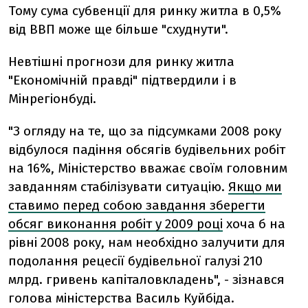
Тому сума субвенції для ринку житла в 0,5%
від ВВП може ще більше "схуднути".
Невтішні прогнози для ринку житла
"Економічній правді" підтвердили і в
Мінрегіонбуді.
"З огляду на те, що за підсумками 2008 року
відбулося падіння обсягів будівельних робіт
на 16%, Міністерство вважає своїм головним
завданням стабілізувати ситуацію.
Якщо ми
ставимо перед собою завдання зберегти
обсяг виконання робіт у 2009 році
хоча б на
рівні 2008 року, нам необхідно залучити для
подолання рецесії будівельної галузі 210
млрд. гривень капіталовкладень", - зізнався
голова міністерства Василь Куйбіда.