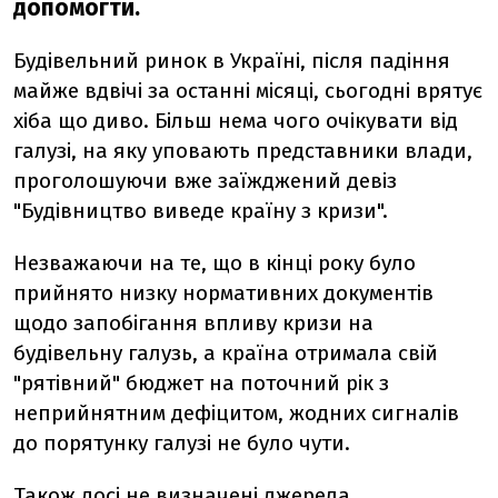
допомогти.
Будівельний ринок в Україні, після падіння
майже вдвічі за останні місяці, сьогодні врятує
хіба що диво. Більш нема чого очікувати від
галузі, на яку уповають представники влади,
проголошуючи вже заїжджений девіз
"Будівництво виведе країну з кризи".
Незважаючи на те, що в кінці року було
прийнято низку нормативних документів
щодо запобігання впливу кризи на
будівельну галузь, а країна отримала свій
"рятівний" бюджет на поточний рік з
неприйнятним дефіцитом, жодних сигналів
до порятунку галузі не було чути.
Також досі не визначені джерела