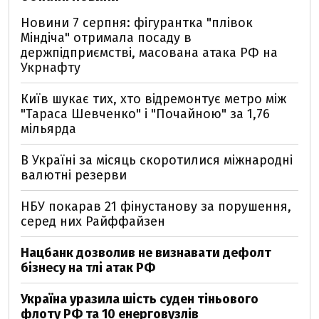
Новини 7 серпня: фігурантка "плівок
Міндіча" отримала посаду в
держпідприємстві, масована атака РФ на
Укрнафту
Київ шукає тих, хто відремонтує метро між
"Тараса Шевченко" і "Почайною" за 1,76
мільярда
В Україні за місяць скоротилися міжнародні
валютні резерви
НБУ покарав 21 фінустанову за порушення,
серед них Райффайзен
Нацбанк дозволив не визнавати дефолт
бізнесу на тлі атак РФ
Україна уразила шість суден тіньового
флоту РФ та 10 енерговузлів