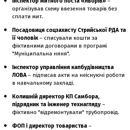
Інспектор митного поста «Яворів»
–
організував схему ввезення товарів без
сплати мит.
Посадовиця соцзахисту Стрийської РДА та
її чоловік
– списували кошти за
фіктивними договорами в програмі
"Муніципальна няня".
Інспектор управління капбудівництва
ЛОВА
– підписав акти на неіснуючі роботи
в навчальному закладі.
Колишній директор КП Самбора,
підрядник та інженер технагляду
–
фіктивно "відремонтували" трубопровід.
ФОП і директор товариства
–