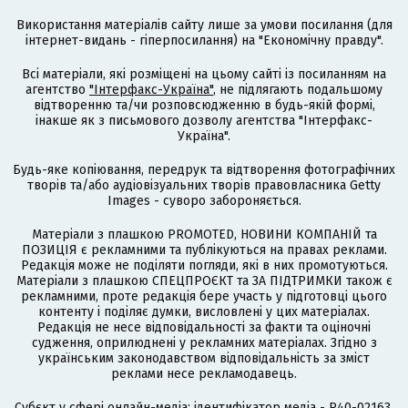
Використання матеріалів сайту лише за умови посилання (для
інтернет-видань - гіперпосилання) на "Економічну правду".
Всі матеріали, які розміщені на цьому сайті із посиланням на
агентство
"Інтерфакс-Україна"
, не підлягають подальшому
відтворенню та/чи розповсюдженню в будь-якій формі,
інакше як з письмового дозволу агентства "Інтерфакс-
Україна".
Будь-яке копіювання, передрук та відтворення фотографічних
творів та/або аудіовізуальних творів правовласника Getty
Images - суворо забороняється.
Матеріали з плашкою PROMOTED, НОВИНИ КОМПАНІЙ та
ПОЗИЦІЯ є рекламними та публікуються на правах реклами.
Редакція може не поділяти погляди, які в них промотуються.
Матеріали з плашкою СПЕЦПРОЄКТ та ЗА ПІДТРИМКИ також є
рекламними, проте редакція бере участь у підготовці цього
контенту і поділяє думки, висловлені у цих матеріалах.
Редакція не несе відповідальності за факти та оціночні
судження, оприлюднені у рекламних матеріалах. Згідно з
українським законодавством відповідальність за зміст
реклами несе рекламодавець.
Cубєкт у сфері онлайн-медіа; ідентифікатор медіа - R40-02163.