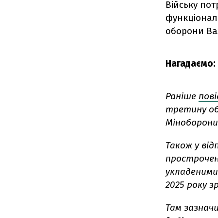
Війську пот
функціонал
оборони Вал
Нагадаємо:
Раніше
пов
третину об
Міноборони 
Також у від
прострочен
укладеними
2025 року зр
Там зазначи