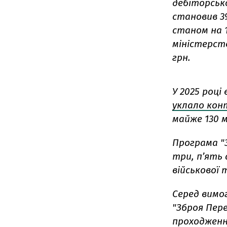
дебіторськ
становив 39,
станом на 1
міністерств
грн.
У 2025 році
уклало ко
майже 130 м
Програма "
три, п’ять 
військової 
Серед вимог
"Зброя Пер
проходженн