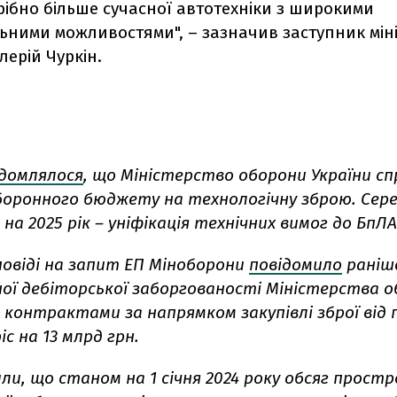
рібно більше сучасної автотехніки з широкими
ьними можливостями", – зазначив заступник мін
ерій Чуркін.
ідомлялося
, що Міністерство оборони України с
оронного бюджету на технологічну зброю. Сере
на 2025 рік – уніфікація технічних вимог до БпЛА
повіді на запит ЕП Міноборони
повідомило
раніш
ої дебіторської заборгованості Міністерства о
 контрактами за напрямком закупівлі зброї від
іс на 13 млрд грн.
ли, що станом на 1 січня 2024 року обсяг простр