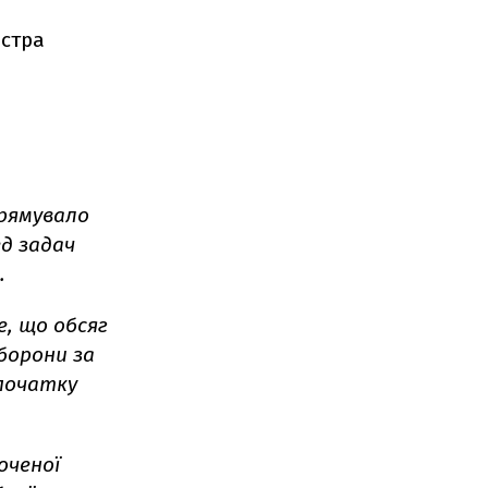
істра
прямувало
д задач
.
е, що обсяг
борони за
 початку
оченої