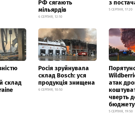
РФ сягають
з поста
мільярдів
5 СЕРПНЯ, 17:20
6 СЕРПНЯ, 12:10
вністю
Росія зруйнувала
Порятун
склад Bosch: уся
Wildberri
й склад
продукція знищена
атак дро
raine
коштува
6 СЕРПНЯ, 10:50
чверть д
бюджету
5 СЕРПНЯ, 19:50