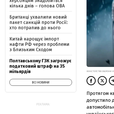
херсонцям знадобиться
кілька днів – голова ОВА
Британці ухвалили новий
пакет санкцій проти Росії:
хто потрапив до нього
Китай нарощує імпорт
нафти РФ через проблеми
з Близьким Сходом
Полтавському ГЗК загрожує
податковий штраф на 35
мільярдів
МІНІСТЕРСТВО ОБОРОНИ У
ВСІ НОВИНИ
Протягом кв
допустило д
РЕКЛАМА:
автомобільн
українсько