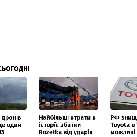
СЬОГОДНІ
 дронів
Найбільші втрати в
РФ знищ
ще один
історії: збитки
Toyota в 
ПЗ
Rozetka від ударів
можливі