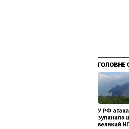
ГОЛОВНЕ 
У РФ атака
зупинила 
великий Н