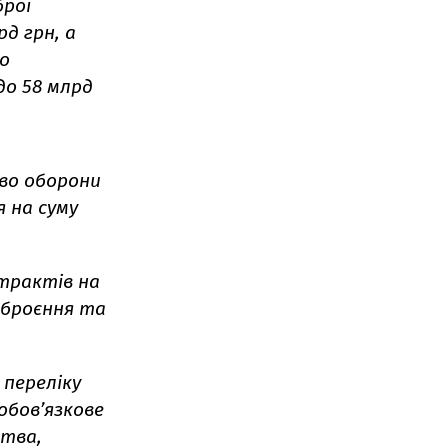
брої
рд грн, а
ло
до 58 млрд
тво оборони
я на суму
трактів на
зброєння та
 переліку
обов’язкове
цтва,