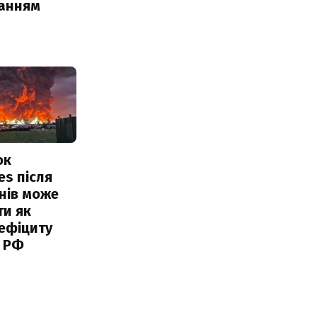
чанням
ок
es після
нів може
ти як
ефіциту
 РФ