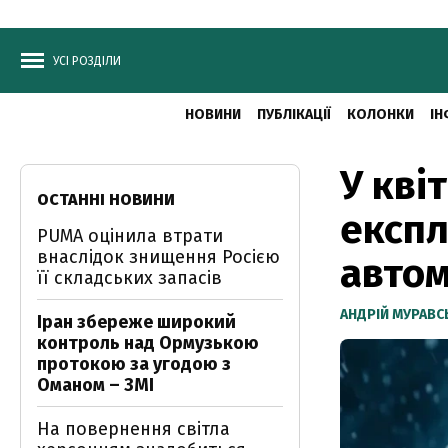
УСІ РОЗДІЛИ
НОВИНИ
ПУБЛІКАЦІЇ
КОЛОНКИ
ІН
У кві
ОСТАННІ НОВИНИ
експл
PUMA оцінила втрати
внаслідок знищення Росією
автом
її складських запасів
АНДРІЙ МУРАВ
Іран збереже широкий
контроль над Ормузькою
протокою за угодою з
Оманом – ЗМІ
На повернення світла