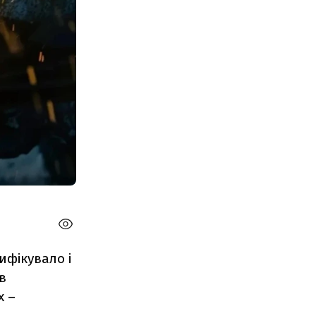
ифікувало і
в
х –