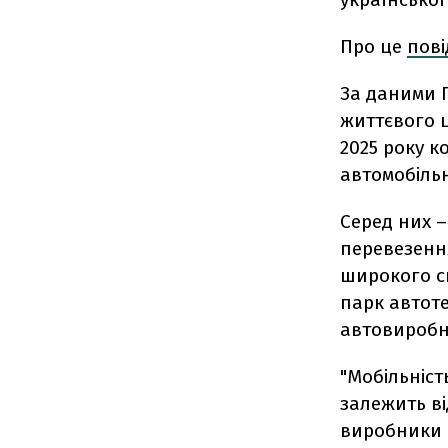
Про це
пов
За даними 
життєвого ц
2025 року к
автомобільн
Серед них –
перевезення
широкого сп
парк автот
автовиробн
"Мобільніст
залежить ві
виробники 