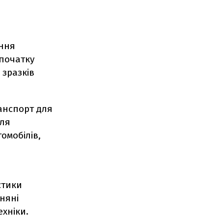
ення
 початку
 зразків
ранспорт для
для
омобілів,
стики
няні
хніки.