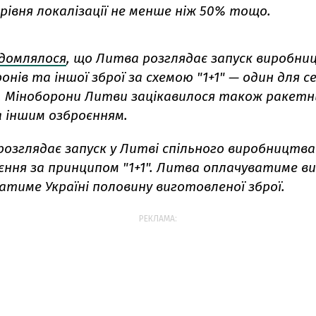
рівня локалізації не менше ніж 50% тощо.
ідомлялося
, що Литва розглядає запуск виробни
онів та іншої зброї за схемою "1+1" — один для с
и. Міноборони Литви зацікавилося також ракет
 іншим озброєнням.
розглядає запуск у Литві спільного виробництва
оєння за принципом "1+1". Литва оплачуватиме 
атиме Україні половину виготовленої зброї.
РЕКЛАМА: