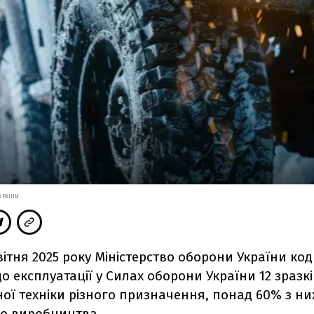
КРАЇНИ
ітня 2025 року Міністерство оборони України код
о експлуатації у Силах оборони України 12 зразкі
ої техніки різного призначення, понад 60% з ни
го виробництва.