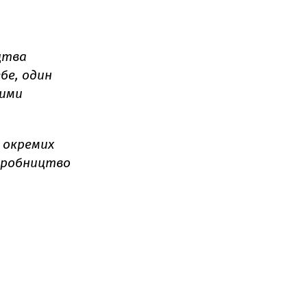
цтва
ебе, один
ними
 окремих
виробництво