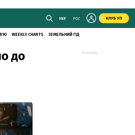
КЛУБ УП
УКР
РОС
В'Ю
WEEKLY CHARTS
ЗЕМЕЛЬНИЙ ГІД
ло до
РЕКЛАМА: