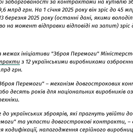
ої заборгованості за контрактами на купівлю з
6 млрд грн. На 1 січня 2025 року він зріс до 45 мл
3 березня 2025 року (останні дані, якими володі
о на момент відправки відповіді на запит) зріс 
 в межах ініціативи "Зброя Перемоги" Міністерс
нтракти
з 12 українськими виробниками озброєнн
лрд грн.
Зброя Перемоги" – механізм довгострокових кон
або десять років для національних виробників о
техніки.
 до українських зброярів, які прагнуть увійти до
емоги" та укласти довгострокові контракти, – 
я кодифікації, налагодження серійного виробни