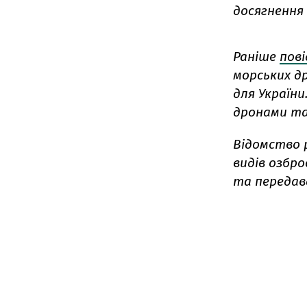
досягнення 
Раніше
пов
морських др
для Україн
дронами та
Відомство 
видів озбр
та передав