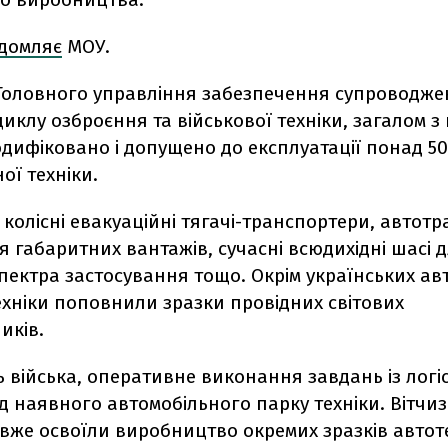
ідомляє
МОУ.
Головного управління забезпечення супроводж
иклу озброєння та військової техніки, загалом з
одифіковано і допущено до експлуатації понад 50
ої техніки.
 колісні евакуаційні тягачі-транспортери, автот
 габаритних вантажів, сучасні всюдихідні шасі 
ектра застосування тощо. Окрім українських авт
ехніки поповнили зразки провідних світових
иків.
ь війська, оперативне виконання завдань із логі
д наявного автомобільного парку техніки. Вітчиз
вже освоїли виробництво окремих зразків автоте