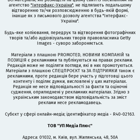
агентство
"Інтерфакс-Україна"
, не підлягають подальшому
відтворенню та/чи розповсюдженню в будь-якій формі,
інакше як з письмового дозволу агентства "Інтерфакс-
Україна".
Будь-яке копіювання, передрук та відтворення фотографічних
творів та/або аудіовізуальних творів правовласника Getty
Images - суворо забороняється.
Матеріали з плашкою PROMOTED, НОВИНИ КОМПАНІЙ та
ПОЗИЦІЯ є рекламними та публікуються на правах реклами.
Редакція може не поділяти погляди, які в них промотуються.
Матеріали з плашкою СПЕЦПРОЄКТ та ЗА ПІДТРИМКИ також є
рекламними, проте редакція бере участь у підготовці цього
контенту і поділяє думки, висловлені у цих матеріалах.
Редакція не несе відповідальності за факти та оціночні
судження, оприлюднені у рекламних матеріалах. Згідно з
українським законодавством відповідальність за зміст
реклами несе рекламодавець.
Cубєкт у сфері онлайн-медіа; ідентифікатор медіа - R40-02163.
ТОВ "УП Медіа Плюс"
Адреса: 01032, м. Київ, вул. Жилянська, 48, 50А