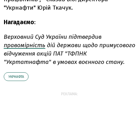
"Укрнафти" Юрій Ткачук.
Нагадаємо
:
Верховний Суд України підтвердив
правомірність
дій держави щодо примусового
відчуження акцій ПАТ "ТФПНК
"Укртатнафта" в умовах воєнного стану.
УКРНАФТА
РЕКЛАМА: