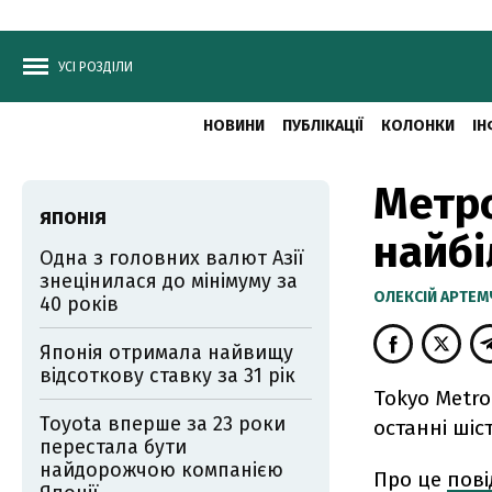
УСІ РОЗДІЛИ
НОВИНИ
ПУБЛІКАЦІЇ
КОЛОНКИ
ІН
Метро
ЯПОНІЯ
найбі
Одна з головних валют Азії
знецінилася до мінімуму за
ОЛЕКСІЙ АРТЕ
40 років
Японія отримала найвищу
відсоткову ставку за 31 рік
Tokyo Metro
Toyota вперше за 23 роки
останні шіст
перестала бути
найдорожчою компанією
Про це
пов