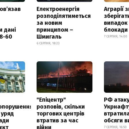
овʼязав
Електроенергія
Аграрії 
розподілятиметься
зберігат
за новим
випадок
и дані
принципом –
блокади 
18-60
Шмигаль
7 СЕРПНЯ, 14:00
6 СЕРПНЯ, 18:23
а
"Епіцентр"
РФ атак
опорушення
розповів, скільки
Укрнафту
 уряд
торгових центрів
втратила
ади
втратив за час
обсяги в
єкт
війни
7 СЕРПНЯ, 16:50