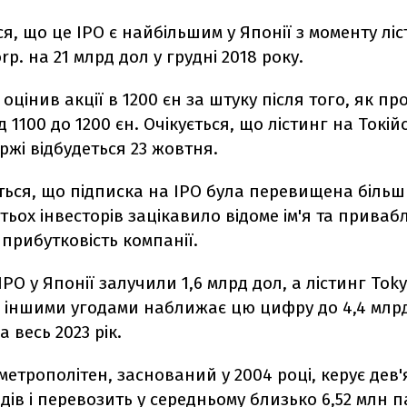
я, що це IPO є найбільшим у Японії з моменту ліс
rp. на 21 млрд дол у грудні 2018 року.
оцінив акції в 1200 єн за штуку після того, як пр
д 1100 до 1200 єн. Очікується, що лістинг на Токій
ржі відбудеться 23 жовтня.
ься, що підписка на IPO була перевищена більш 
атьох інвесторів зацікавило відоме ім'я та приваб
прибутковість компанії.
IPO у Японії залучили 1,6 млрд дол, а лістинг Toky
з іншими угодами наближає цю цифру до 4,4 млрд
 весь 2023 рік.
метрополітен, заснований у 2004 році, керує дев
здів і перевозить у середньому близько 6,52 млн 