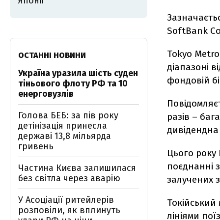
Японії
Зазначаєтьс
SoftBank Co
Tokyo Metro 
ОСТАННІ НОВИНИ
діапазоні ві
Україна уразила шість суден
фондовій бі
тіньового флоту РФ та 10
енерговузлів
Повідомляєт
Голова БЕБ: за пів року
разів – баг
детінізація принесла
дивідендна 
державі 13,8 мільярда
гривень
Цього року 
поєднанні 
Частина Києва залишилася
без світла через аварію
залучених за
У Асоціації ритейлерів
Токійський 
розповіли, як вплинуть
лініями пої