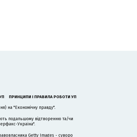
УП
ПРИНЦИПИ І ПРАВИЛА РОБОТИ УП
я) на "Економічну правду".
гають подальшому відтворенню та/чи
терфакс-Україна".
равовласника Getty Images - суворо