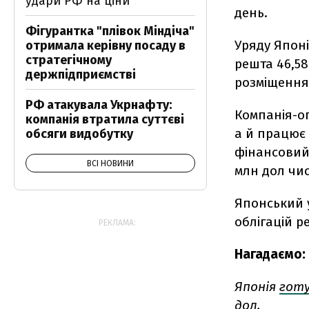
удари РФ на ціни
день.
Фігурантка "плівок Міндіча"
Уряду Японі
отримала керівну посаду в
стратегічному
решта 46,58
держпідприємстві
розміщення
РФ атакувала Укрнафту:
Компанія-о
компанія втратила суттєві
а й працює 
обсяги видобутку
фінансовий 
ВСІ НОВИНИ
млн дол чис
Японський 
облігацій р
РЕКЛАМА:
Нагадаємо:
Японія
гот
дол.