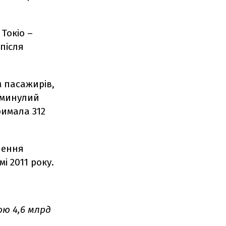
 Токіо –
 після
 пасажирів,
а минулий
римала 312
шення
і 2011 року.
ою 4,6 млрд