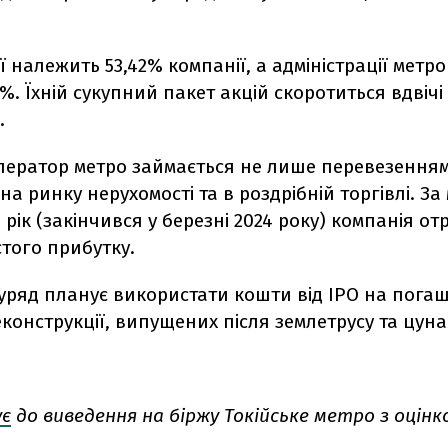
ї належить 53,42% компанії, а адміністрації метро
%. Їхній сукупний пакет акцій скоротиться вдвічі
.
ператор метро займається не лише перевезенням
на ринку нерухомості та в роздрібній торгівлі. З
рік (закінчився у березні 2024 року) компанія от
того прибутку.
уряд планує використати кошти від IPO на пога
еконструкції, випущених після землетрусу та цунам
ує
до виведення на біржу Токійське метро з оцінк