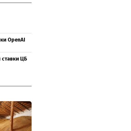
яки OpenAI
я ставки ЦБ