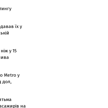
тингу
одавав їх у
ській
ніж у 15
лива
o Metro у
 дол,
'ятьма
пасажирів на