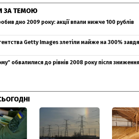
И ЗА ТЕМОЮ
обив дно 2009 року: акції впали нижче 100 рублів
гентства Getty Images злетіли майже на 300% завд
рому" обвалилися до рівнів 2008 року після зниженн
СЬОГОДНІ