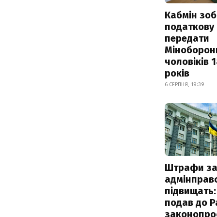
Кабмін зоб
податкову
передати
Міноборон
чоловіків 
років
6 СЕРПНЯ, 19:39
Штрафи з
адмінправ
підвищать:
подав до Р
законопро