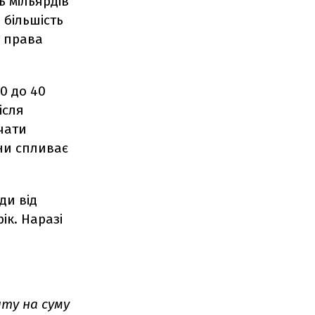
ь мільярдів
 більшість
у права
0 до 40
ісля
чати
ни спливає
ди від
ік. Наразі
ту на суму