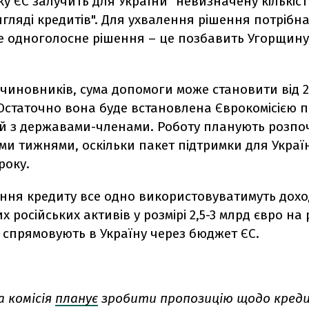
ку ЄС залучить для України "невизначену кількіст
игляді кредитів". Для ухвалення рішення потрібна
не одноголосне рішення – це позбавить Угорщин
чиновників, сума допомоги може становити від 2
Остаточно вона буде встановлена ​​Єврокомісією п
ій з державами-членами. Роботу планують розпо
и тижнями, оскільки пакет підтримки для Украї
року.
ння кредиту все одно використовуватимуть дохо
 російських активів у розмірі 2,5-3 млрд євро на р
 спрямовують в Україну через бюджет ЄС.
а комісія
планує
зробити пропозицію щодо креди