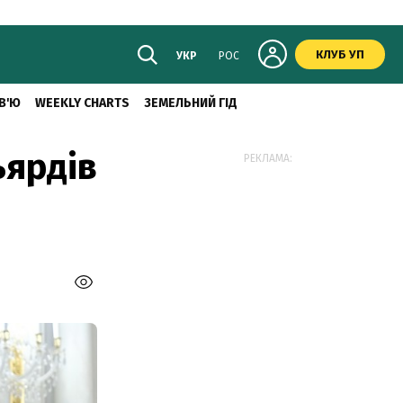
КЛУБ УП
УКР
РОС
В'Ю
WEEKLY CHARTS
ЗЕМЕЛЬНИЙ ГІД
ьярдів
РЕКЛАМА: