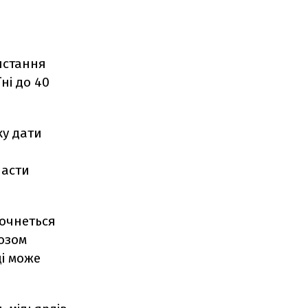
истання
ні до 40
ку дати
ласти
почнеться
озом
ці може