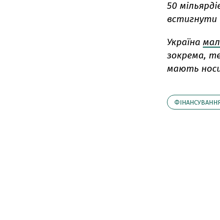
50 мільярді
встигнути 
Україна
мал
зокрема, т
мають носи
ФІНАНСУВАНН