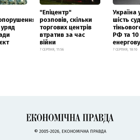
а
"Епіцентр"
Україна 
опорушення
розповів, скільки
шість су
 уряд
торгових центрів
тіньовог
ади
втратив за час
РФ та 10
єкт
війни
енергову
7 СЕРПНЯ, 11:56
7 СЕРПНЯ, 18:10
© 2005-2026, ЕКОНОМІЧНА ПРАВДА