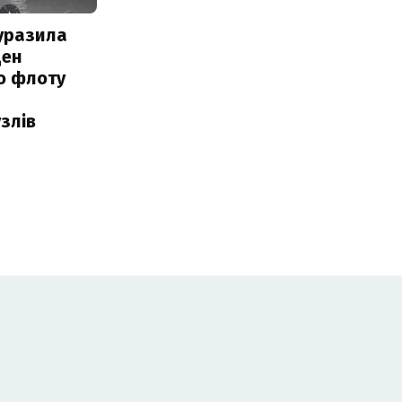
уразила
ден
о флоту
злів