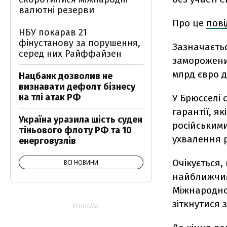
валютні резерви
Про це
пов
НБУ покарав 21
фінустанову за порушення,
Зазначаєть
серед них Райффайзен
заморожених
млрд євро д
Нацбанк дозволив не
визнавати дефолт бізнесу
на тлі атак РФ
У Брюсселі 
гарантії, я
Україна уразила шість суден
російським
тіньового флоту РФ та 10
ухвалення р
енерговузлів
Очікується
ВСІ НОВИНИ
найближчим
Міжнародног
зіткнутися 
РЕКЛАМА: