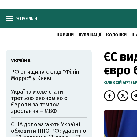
УСІ РОЗДІЛИ
НОВИНИ
ПУБЛІКАЦІЇ
КОЛОНКИ
ІН
ЄС ви
УКРАЇНА
євро 
РФ знищила склад "Філіп
Морріс" у Києві
ОЛЕКСІЙ АРТЕ
Україна може стати
третьою економікою
Європи за темпом
зростання – МВФ
США допомагають Україні
обходити ППО РФ: удари по