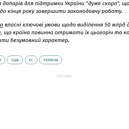
в доларів для підтримки України "дуже скоро", щ
до кінця року завершити законодавчу роботу.
а
власні ключові умови щодо виділення 50 млрд д
е, що країна повинна отримати їх цьогоріч та 
ти безумовний характер.
Я
США
ЄС
УКРАЇНА
РЕКЛАМА: