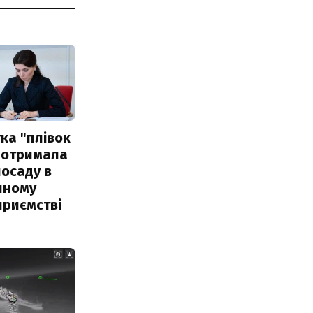
ка "плівок
 отримала
посаду в
чному
приємстві