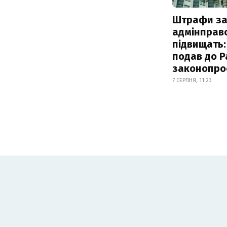
Штрафи з
адмінправ
підвищать:
подав до Р
законопро
7 СЕРПНЯ, 11:23