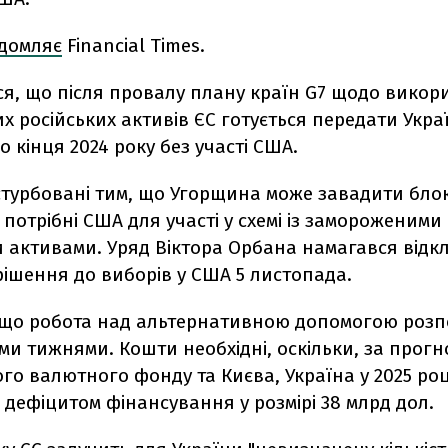
ідомляє
Financial Times.
ся, що після провалу плану країн G7 щодо викор
 російських активів ЄC готується передати Украї
о кінця 2024 року без участі США.
стурбовані тим, що Угорщина може завадити бло
кі потрібні США для участі у схемі із замороженими
и активами. Уряд Віктора Орбана намагався відк
ішення до виборів у США 5 листопада.
, що робота над альтернативною допомогою роз
и тижнями. Кошти необхідні, оскільки, за прогн
о валютного фонду та Києва, Україна у 2025 ро
з дефіцитом фінансування у розмірі 38 млрд дол.