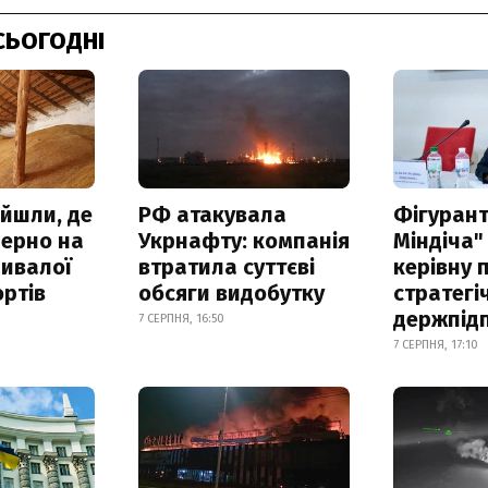
СЬОГОДНІ
айшли, де
РФ атакувала
Фігурант
зерно на
Укрнафту: компанія
Міндіча"
ривалої
втратила суттєві
керівну 
ртів
обсяги видобутку
стратегі
держпід
7 СЕРПНЯ, 16:50
7 СЕРПНЯ, 17:10