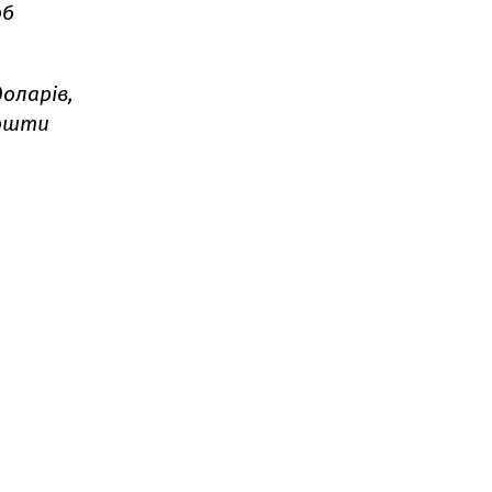
об
оларів,
кошти