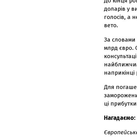
До кінця ро
доларів у в
голосів, а 
вето.
За словами 
млрд євро. 
консультац
найближчим
наприкінці 
Для погаше
заморожених
ці прибутки
Нагадаємо:
Європейськ