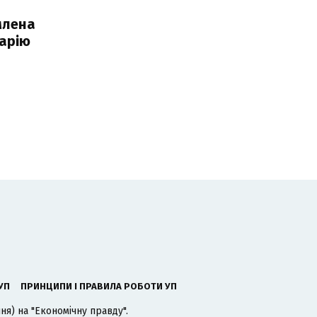
млена
арію
УП
ПРИНЦИПИ І ПРАВИЛА РОБОТИ УП
я) на "Економічну правду".