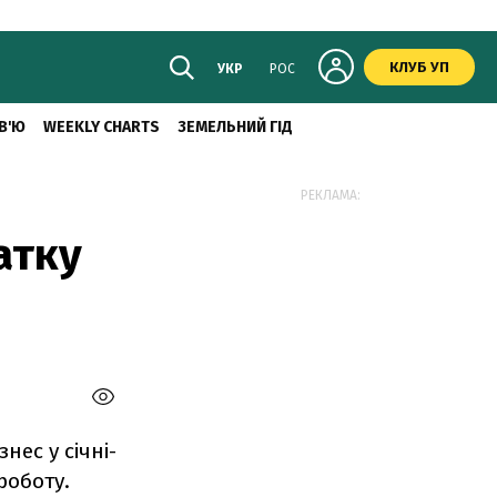
КЛУБ УП
УКР
РОС
В'Ю
WEEKLY CHARTS
ЗЕМЕЛЬНИЙ ГІД
РЕКЛАМА:
атку
нес у січні-
роботу.