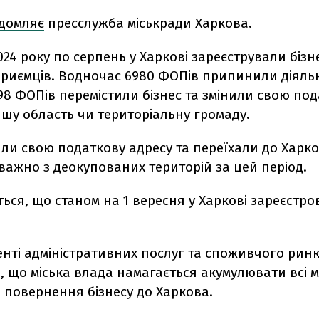
ідомляє
пресслужба міськради Харкова.
024 року по серпень у Харкові зареєстрували бізн
приємців. Водночас 6980 ФОПів припинили діяльн
598 ФОПів перемістили бізнес та змінили свою по
ншу область чи територіальну громаду.
ли свою податкову адресу та переїхали до Харко
ажно з деокупованих територій за цей період.
ься, що станом на 1 вересня у Харкові зареєстро
нті адміністративних послуг та споживчого рин
, що міська влада намагається акумулювати всі 
 повернення бізнесу до Харкова.