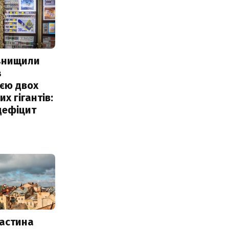
 знищили
з
єю двох
х гігантів:
дефіцит
частина