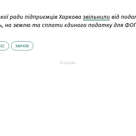
ської ради підприємців Харкова
звільнили
від пода
ь, на землю та сплати єдиного податку для ФОП
НЕС
ХАРКІВ
РЕКЛАМА: