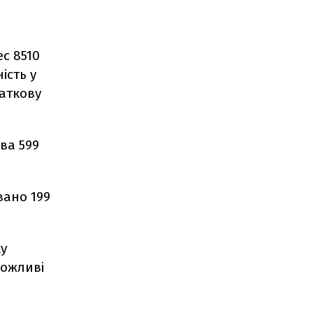
ес 8510
ість у
даткову
ва 599
вано 199
ку
можливі