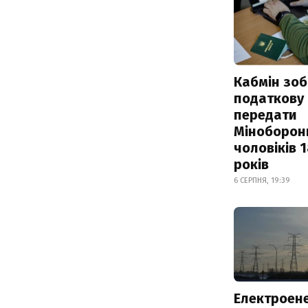
Кабмін зоб
податкову
передати
Міноборон
чоловіків 
років
6 СЕРПНЯ, 19:39
Електроене