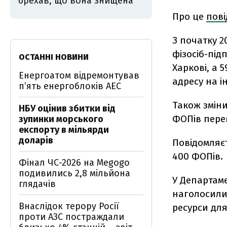
брехав, що вона знищена
Про це
пов
З початку 2
фізосіб-під
ОСТАННІ НОВИНИ
Харкові, а 
Енергоатом відремонтував
адресу на і
п’ять енергоблоків АЕС
Також зміни
НБУ оцінив збитки від
ФОПів перев
зупинки морського
експорту в мільярди
доларів
Повідомляєт
400 ФОПів.
Фінал ЧС-2026 на Megogo
подивились 2,8 мільйона
У Департаме
глядачів
наголосили
Внаслідок терору Росії
ресурси для
проти АЗС постраждали