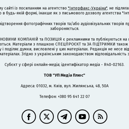
му сайті із посиланням на агентство
"Інтерфакс-Україна"
, не підля
 будь-якій формі, інакше як з письмового дозволу агентства "Ін
відтворення фотографічних творів та/або аудіовізуальних творів п
забороняється.
НОВИНИ КОМПАНІЙ та ПОЗИЦІЯ є рекламними та публікуються на п
туються. Матеріали з плашкою СПЕЦПРОЄКТ та ЗА ПІДТРИМКИ також
 і поділяє думки, висловлені у цих матеріалах. Редакція не несе ві
атеріалах. Згідно з українським законодавством відповідальність 
Cубєкт у сфері онлайн-медіа; ідентифікатор медіа - R40-02163.
ТОВ "УП Медіа Плюс"
Адреса: 01032, м. Київ, вул. Жилянська, 48, 50А
Телефон: +380 95 641 22 07