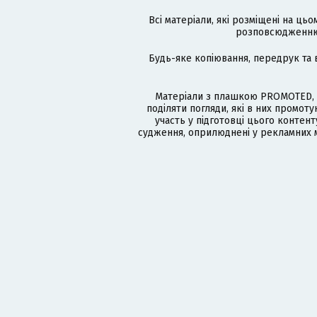
Всі матеріали, які розміщені на цьо
розповсюдженню в
Будь-яке копіювання, передрук та 
Матеріали з плашкою PROMOTED, 
поділяти погляди, які в них промо
участь у підготовці цього контенту
судження, оприлюднені у рекламних м