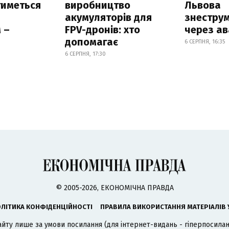
тиметься
виробництво
Львова
акумуляторів для
знестру
 –
FPV-дронів: хто
через ав
допомагає
6 СЕРПНЯ, 16:35
6 СЕРПНЯ, 17:30
© 2005-2026, ЕКОНОМІЧНА ПРАВДА
ЛІТИКА КОНФІДЕНЦІЙНОСТІ
ПРАВИЛА ВИКОРИСТАННЯ МАТЕРІАЛІВ 
айту лише за умови посилання (для інтернет-видань - гіперпосиланн