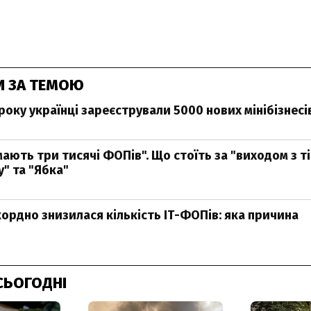
И ЗА ТЕМОЮ
року українці зареєстрували 5000 нових мінібізнесі
мають три тисячі ФОПів". Що стоїть за "виходом з ті
" та "Ябка"
кордно знизилася кількість ІТ-ФОПів: яка причина
СЬОГОДНІ