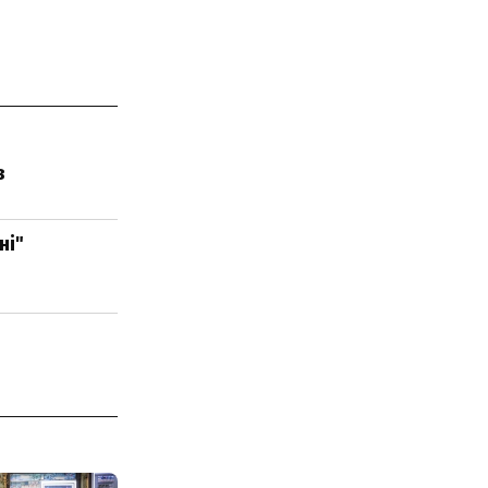
в
ні"