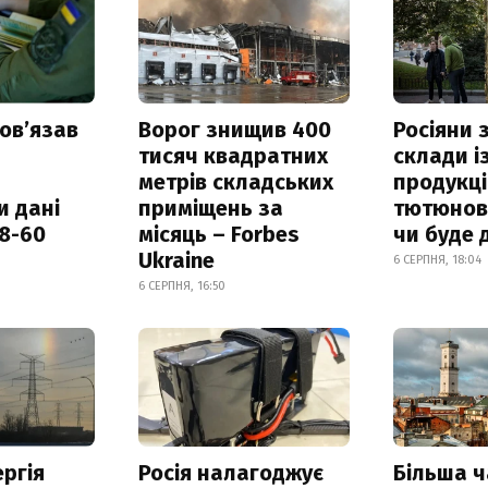
овʼязав
Ворог знищив 400
Росіяни
тисяч квадратних
склади і
метрів складських
продукці
и дані
приміщень за
тютюнови
18-60
місяць – Forbes
чи буде 
Ukraine
6 СЕРПНЯ, 18:04
6 СЕРПНЯ, 16:50
ргія
Росія налагоджує
Більша 