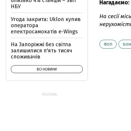
близько 4% станцій – звіт
Нагадаємо:
НБУ
На сесії мі
Угода закрита: Uklon купив
нерухоміст
оператора
електросамокатів e-Wings
На Запоріжжі без світла
ФОП
БІЗ
залишилися п'ять тисяч
споживачів
ВСІ НОВИНИ
РЕКЛАМА: