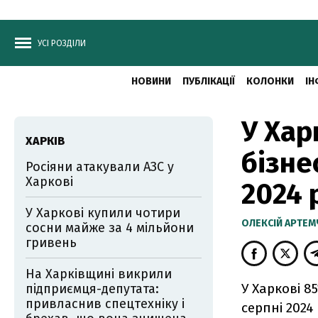
УСІ РОЗДІЛИ
НОВИНИ
ПУБЛІКАЦІЇ
КОЛОНКИ
ІН
У Хар
ХАРКІВ
бізне
Росіяни атакували АЗС у
Харкові
2024 
У Харкові купили чотири
ОЛЕКСІЙ АРТЕ
сосни майже за 4 мільйони
гривень
На Харківщині викрили
У Харкові 8
підприємця-депутата:
привласнив спецтехніку і
серпні 2024