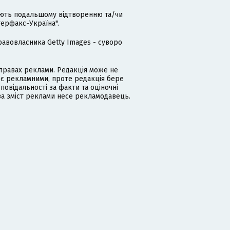
гають подальшому відтворенню та/чи
терфакс-Україна".
равовласника Getty Images - суворо
равах реклами. Редакція може не
 є рекламними, проте редакція бере
дповідальності за факти та оціночні
за зміст реклами несе рекламодавець.