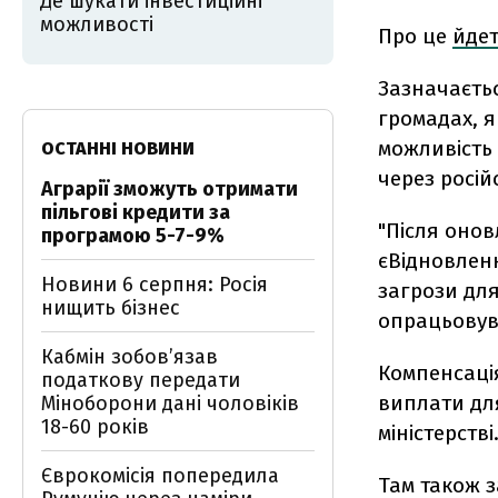
Де шукати інвестиційні
можливості
Про це
йде
Зазначаєтьс
громадах, я
можливість
ОСТАННІ НОВИНИ
через росій
Аграрії зможуть отримати
пільгові кредити за
"Після оно
програмою 5-7-9%
єВідновлен
Новини 6 серпня: Росія
загрози для
нищить бізнес
опрацьовув
Кабмін зобовʼязав
Компенсаці
податкову передати
виплати для
Міноборони дані чоловіків
18-60 років
міністерстві
Єврокомісія попередила
Там також 