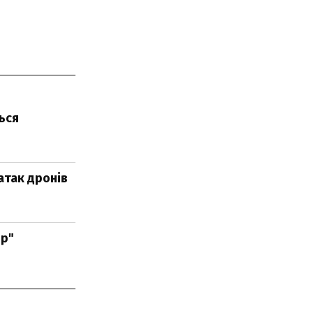
ься
атак дронів
яр"