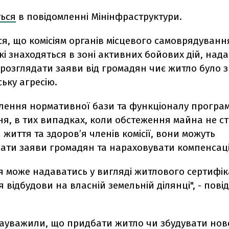
ться
в повідомленні Мінінфраструктури.
я, що комісіям органів місцевого самоврядуванн
кі знаходяться в зоні активних бойових дій, над
 розглядати заяви від громадян чиє житло було
ську агресію.
влення нормативної бази та функціоналу програ
ня, в тих випадках, коли обстеження майна не с
 життя та здоров’я членів комісії, вони можуть
ати заяви громадян та нараховувати компенсац
я може надаватись у вигляді житлового сертифік
 відбудови на власній земельній ділянці", - пові
.
зауважили, що придбати житло чи збудувати нов