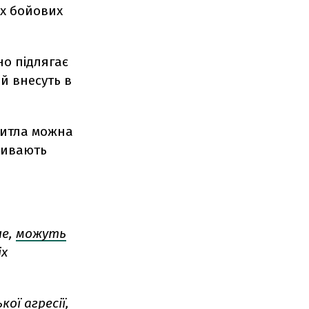
их бойових
но підлягає
й внесуть в
житла можна
ривають
не,
можуть
іх
ої агресії,