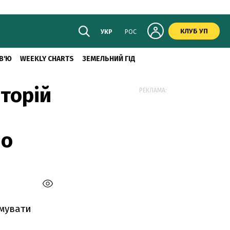
КЛУБ УП
УКР
РОС
В'Ю
WEEKLY CHARTS
ЗЕМЕЛЬНИЙ ГІД
торій
РЕКЛАМА:
ло
имувати