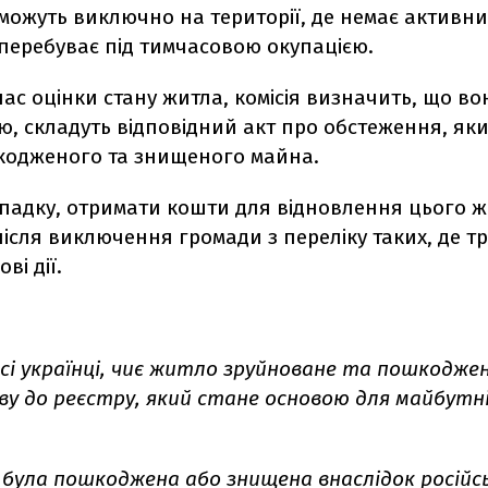
можуть виключно на території, де немає активн
е перебуває під тимчасовою окупацією.
час оцінки стану житла, комісія визначить, що во
, складуть відповідний акт про обстеження, яки
кодженого та знищеного майна.
ипадку, отримати кошти для відновлення цього 
ісля виключення громади з переліку таких, де т
ві дії.
всі українці, чиє житло зруйноване та пошкодже
ву до реєстру, який стане основою для майбутн
була пошкоджена або знищена внаслідок російськ