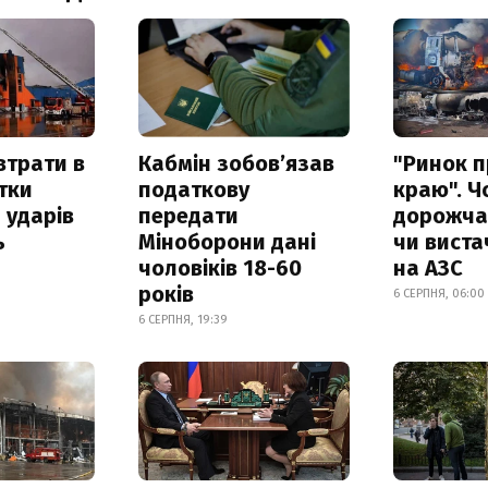
втрати в
Кабмін зобовʼязав
"Ринок п
итки
податкову
краю". Ч
 ударів
передати
дорожчає
ь
Міноборони дані
чи виста
чоловіків 18-60
на АЗС
років
6 СЕРПНЯ, 06:00
6 СЕРПНЯ, 19:39