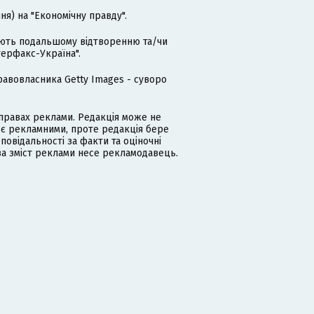
я) на "Економічну правду".
гають подальшому відтворенню та/чи
терфакс-Україна".
равовласника Getty Images - суворо
равах реклами. Редакція може не
 є рекламними, проте редакція бере
дповідальності за факти та оціночні
за зміст реклами несе рекламодавець.