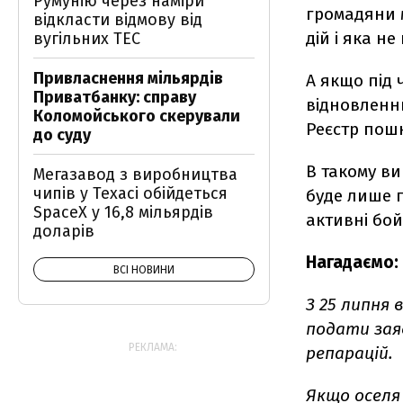
Румунію через наміри
громадяни 
відкласти відмову від
дій і яка н
вугільних ТЕС
Привласнення мільярдів
А якщо під 
Приватбанку: справу
відновленню
Коломойського скерували
Реєстр пош
до суду
В такому в
Мегазавод з виробництва
чипів у Техасі обійдеться
буде лише п
SpaceX у 16,8 мільярдів
активні бойо
доларів
Нагадаємо:
ВСІ НОВИНИ
З 25 липня 
подати зая
РЕКЛАМА:
репарацій.
Якщо оселя 