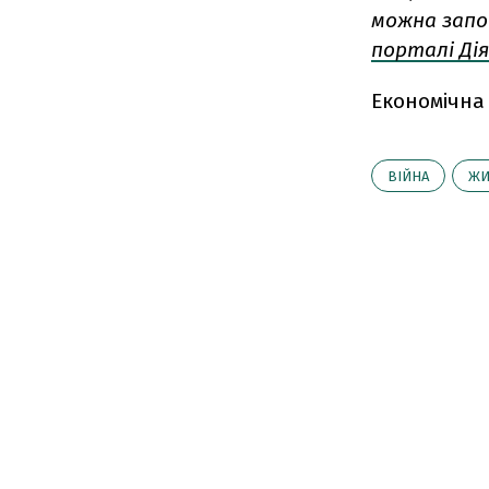
можна запов
порталі Дія
Економічна
ВІЙНА
ЖИ