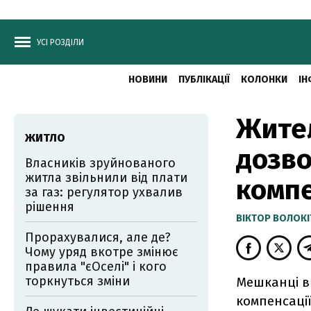
УСІ РОЗДІЛИ
НОВИНИ
ПУБЛІКАЦІЇ
КОЛОНКИ
ІН
Жите
ЖИТЛО
дозво
Власників зруйнованого
житла звільнили від плати
компе
за газ: регулятор ухвалив
рішення
ВІКТОР ВОЛОКІ
Прорахувалися, але де?
Чому уряд вкотре змінює
правила "єОселі" і кого
торкнуться зміни
Мешканці в 
компенсаці