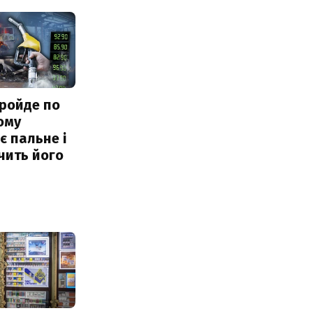
ройде по
ому
 пальне і
чить його