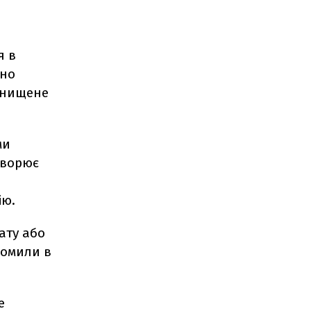
я в
ано
 знищене
ми
творює
ію.
ату або
домили в
е