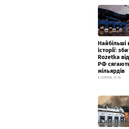
Найбільші 
історії: зб
Rozetka від
РФ сягают
мільярдів
6 СЕРПНЯ, 12:10