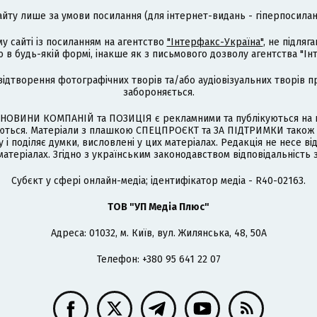
айту лише за умови посилання (для інтернет-видань - гіперпосиланн
му сайті із посиланням на агентство
"Інтерфакс-Україна"
, не підля
 будь-якій формі, інакше як з письмового дозволу агентства "Ін
відтворення фотографічних творів та/або аудіовізуальних творів п
забороняється.
НОВИНИ КОМПАНІЙ та ПОЗИЦІЯ є рекламними та публікуються на п
туються. Матеріали з плашкою СПЕЦПРОЄКТ та ЗА ПІДТРИМКИ також
 і поділяє думки, висловлені у цих матеріалах. Редакція не несе ві
атеріалах. Згідно з українським законодавством відповідальність 
Cубєкт у сфері онлайн-медіа; ідентифікатор медіа - R40-02163.
ТОВ "УП Медіа Плюс"
Адреса: 01032, м. Київ, вул. Жилянська, 48, 50А
Телефон: +380 95 641 22 07