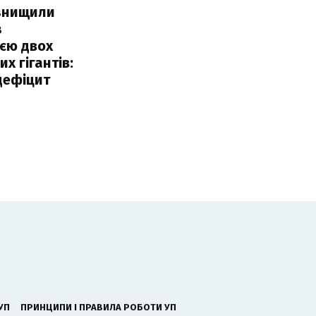
 знищили
з
єю двох
х гігантів:
дефіцит
УП
ПРИНЦИПИ І ПРАВИЛА РОБОТИ УП