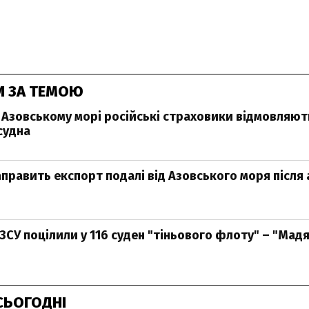
И ЗА ТЕМОЮ
 у Азовському морі російські страховики відмовляют
судна
аправить експорт подалі від Азовського моря після 
 ЗСУ поцілили у 116 суден "тіньового флоту" – "Мад
СЬОГОДНІ