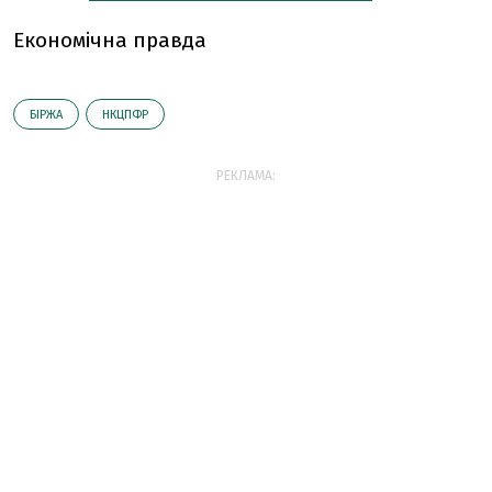
Економічна правда
БІРЖА
НКЦПФР
РЕКЛАМА: