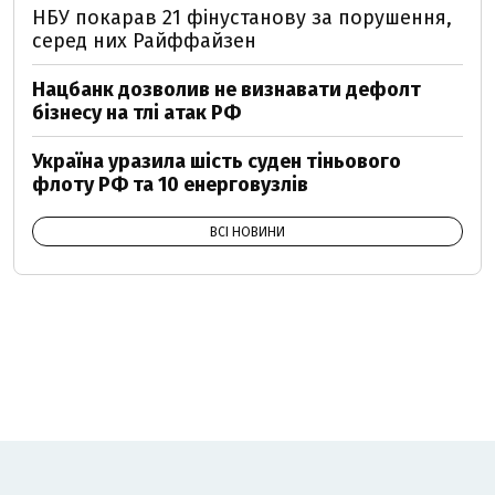
НБУ покарав 21 фінустанову за порушення,
серед них Райффайзен
Нацбанк дозволив не визнавати дефолт
бізнесу на тлі атак РФ
Україна уразила шість суден тіньового
флоту РФ та 10 енерговузлів
ВСІ НОВИНИ