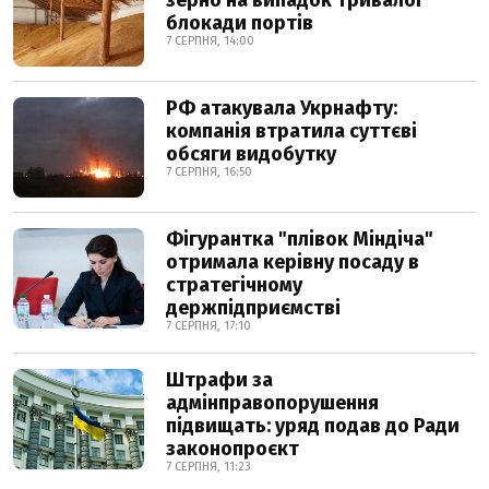
зерно на випадок тривалої
блокади портів
7 СЕРПНЯ, 14:00
РФ атакувала Укрнафту:
компанія втратила суттєві
обсяги видобутку
7 СЕРПНЯ, 16:50
Фігурантка "плівок Міндіча"
отримала керівну посаду в
стратегічному
держпідприємстві
7 СЕРПНЯ, 17:10
Штрафи за
адмінправопорушення
підвищать: уряд подав до Ради
законопроєкт
7 СЕРПНЯ, 11:23