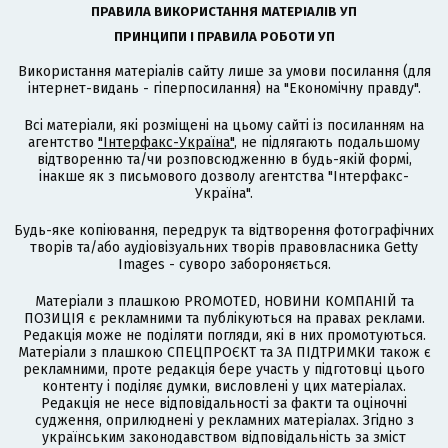
ПРАВИЛА ВИКОРИСТАННЯ МАТЕРІАЛІВ УП
ПРИНЦИПИ І ПРАВИЛА РОБОТИ УП
Використання матеріалів сайту лише за умови посилання (для
інтернет-видань - гіперпосилання) на "Економічну правду".
Всі матеріали, які розміщені на цьому сайті із посиланням на
агентство
"Інтерфакс-Україна"
, не підлягають подальшому
відтворенню та/чи розповсюдженню в будь-якій формі,
інакше як з письмового дозволу агентства "Інтерфакс-
Україна".
Будь-яке копіювання, передрук та відтворення фотографічних
творів та/або аудіовізуальних творів правовласника Getty
Images - суворо забороняється.
Матеріали з плашкою PROMOTED, НОВИНИ КОМПАНІЙ та
ПОЗИЦІЯ є рекламними та публікуються на правах реклами.
Редакція може не поділяти погляди, які в них промотуються.
Матеріали з плашкою СПЕЦПРОЄКТ та ЗА ПІДТРИМКИ також є
рекламними, проте редакція бере участь у підготовці цього
контенту і поділяє думки, висловлені у цих матеріалах.
Редакція не несе відповідальності за факти та оціночні
судження, оприлюднені у рекламних матеріалах. Згідно з
українським законодавством відповідальність за зміст