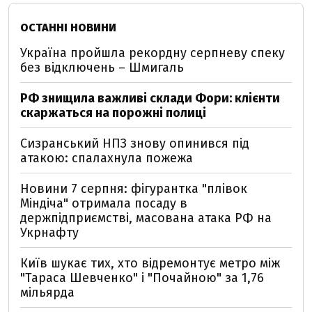
ОСТАННІ НОВИНИ
Україна пройшла рекордну серпневу спеку
без відключень – Шмигаль
РФ знищила важливі склади Фори: клієнти
скаржаться на порожні полиці
Сизранський НПЗ знову опинився під
атакою: спалахнула пожежа
Новини 7 серпня: фігурантка "плівок
Міндіча" отримала посаду в
держпідприємстві, масована атака РФ на
Укрнафту
Київ шукає тих, хто відремонтує метро між
"Тараса Шевченко" і "Почайною" за 1,76
мільярда