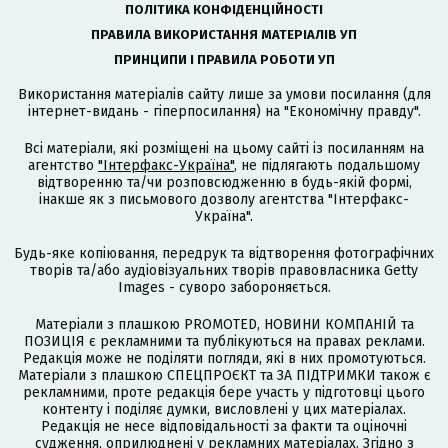
ПОЛІТИКА КОНФІДЕНЦІЙНОСТІ
ПРАВИЛА ВИКОРИСТАННЯ МАТЕРІАЛІВ УП
ПРИНЦИПИ І ПРАВИЛА РОБОТИ УП
Використання матеріалів сайту лише за умови посилання (для
інтернет-видань - гіперпосилання) на "Економічну правду".
Всі матеріали, які розміщені на цьому сайті із посиланням на
агентство
"Інтерфакс-Україна"
, не підлягають подальшому
відтворенню та/чи розповсюдженню в будь-якій формі,
інакше як з письмового дозволу агентства "Інтерфакс-
Україна".
Будь-яке копіювання, передрук та відтворення фотографічних
творів та/або аудіовізуальних творів правовласника Getty
Images - суворо забороняється.
Матеріали з плашкою PROMOTED, НОВИНИ КОМПАНІЙ та
ПОЗИЦІЯ є рекламними та публікуються на правах реклами.
Редакція може не поділяти погляди, які в них промотуються.
Матеріали з плашкою СПЕЦПРОЄКТ та ЗА ПІДТРИМКИ також є
рекламними, проте редакція бере участь у підготовці цього
контенту і поділяє думки, висловлені у цих матеріалах.
Редакція не несе відповідальності за факти та оціночні
судження, оприлюднені у рекламних матеріалах. Згідно з