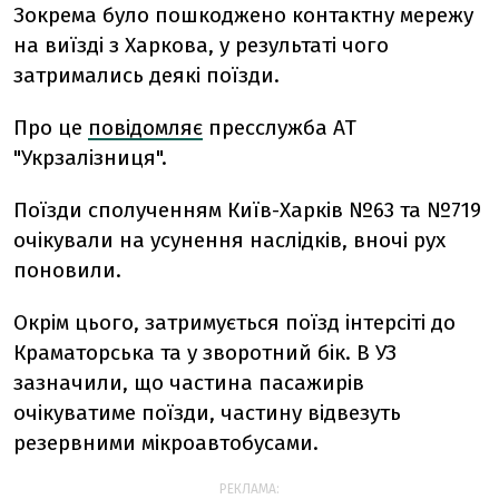
Зокрема було пошкоджено
контактну мережу
на виїзді з Харкова, у результаті чого
затримались деякі поїзди.
Про це
повідомляє
пресслужба АТ
"Укрзалізниця".
Поїзди сполученням Київ-Харків №63 та №719
очікували на усунення наслідків, вночі рух
поновили.
Окрім цього, затримується поїзд інтерсіті до
Краматорська та у зворотний бік. В УЗ
зазначили, що частина пасажирів
очікуватиме поїзди, частину відвезуть
резервними мікроавтобусами.
РЕКЛАМА: