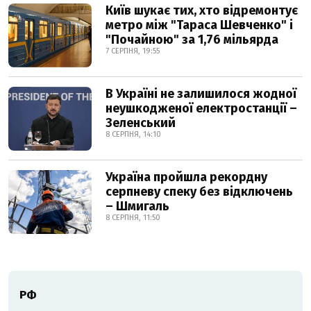
Київ шукає тих, хто відремонтує
метро між "Тараса Шевченко" і
"Почайною" за 1,76 мільярда
7 СЕРПНЯ, 19:55
В Україні не залишилося жодної
неушкодженої електростанції –
Зеленський
8 СЕРПНЯ, 14:10
Україна пройшла рекордну
серпневу спеку без відключень
– Шмигаль
8 СЕРПНЯ, 11:50
РФ