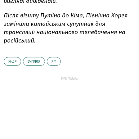
вигляді дивідендів.
Після візиту Путіна до Кіма, Північна Корея
замінила
китайським супутник для
трансляції національного телебачення на
російський.
КНДР
ВУГІЛЛЯ
РФ
РЕКЛАМА: