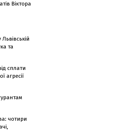
атів Віктора
 Львівській
ка та
від сплати
ї агресії
гурантам
ва: чотири
чі,