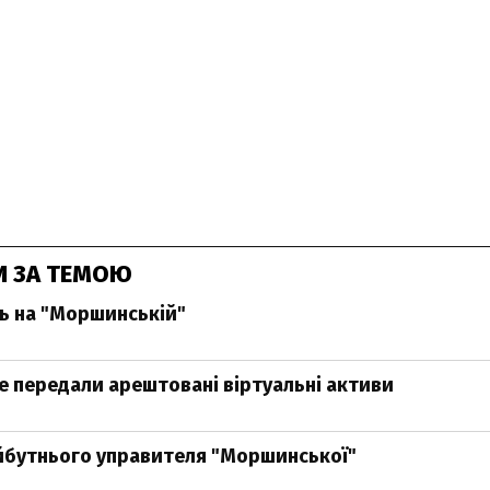
И ЗА ТЕМОЮ
ь на "Моршинській"
 передали арештовані віртуальні активи
йбутнього управителя "Моршинської"