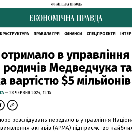
ФРАСТРУКТУРА
ПРАВИЛА ГРИ
ФІНАНСИ
СПЕЦПРОЄКТИ
ІНТЕР
отримало в управління
 родичів Медведчука та
а вартістю $5 мільйонів
ТА
— 28 ЧЕРВНЯ 2024, 12:15
юро розслідувань передало в управління Націо
з виявлення активів (АРМА) підприємство найбл