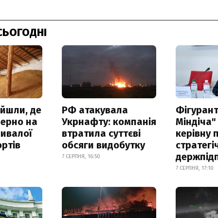
СЬОГОДНІ
айшли, де
РФ атакувала
Фігурант
зерно на
Укрнафту: компанія
Міндіча"
ривалої
втратила суттєві
керівну 
ртів
обсяги видобутку
стратегі
держпід
7 СЕРПНЯ, 16:50
7 СЕРПНЯ, 17:10