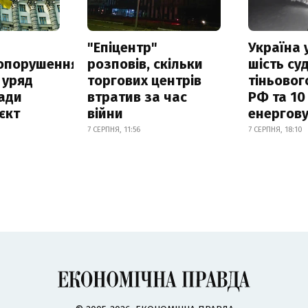
а
"Епіцентр"
Україна 
опорушення
розповів, скільки
шість су
 уряд
торгових центрів
тіньовог
ади
втратив за час
РФ та 10
єкт
війни
енергову
7 СЕРПНЯ, 11:56
7 СЕРПНЯ, 18:10