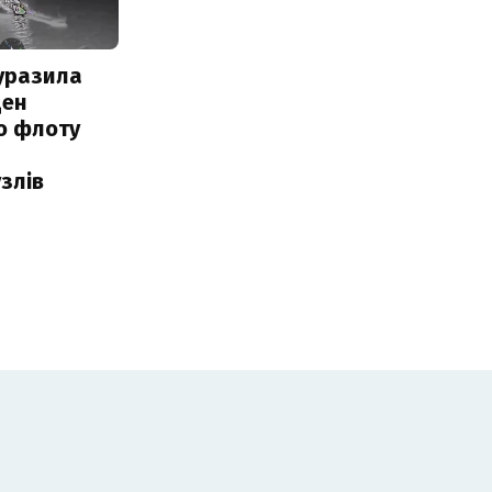
уразила
ден
о флоту
злів