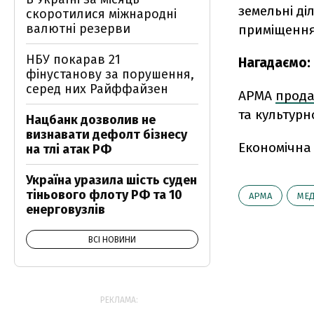
земельні д
скоротилися міжнародні
валютні резерви
приміщення
НБУ покарав 21
Нагадаємо:
фінустанову за порушення,
серед них Райффайзен
АРМА
прод
та культурно
Нацбанк дозволив не
визнавати дефолт бізнесу
Економічна
на тлі атак РФ
Україна уразила шість суден
тіньового флоту РФ та 10
АРМА
МЕ
енерговузлів
ВСІ НОВИНИ
РЕКЛАМА: