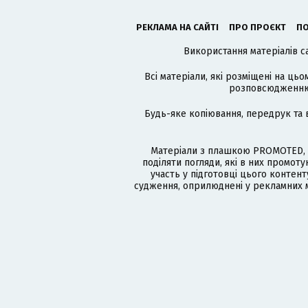
РЕКЛАМА НА САЙТІ
ПРО ПРОЄКТ
ПО
Використання матеріалів с
Всі матеріали, які розміщені на цьо
розповсюдженню в
Будь-яке копіювання, передрук та 
Матеріали з плашкою PROMOTED, 
поділяти погляди, які в них промо
участь у підготовці цього контенту
судження, оприлюднені у рекламних м