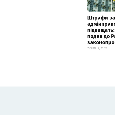
Штрафи з
адмінправ
підвищать:
подав до Р
законопро
7 СЕРПНЯ, 11:23