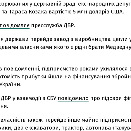
озрюваних у державній зраді екс-народних депут
та Тараса Козака вартістю 5 млн доларів США.
повідомляє
пресслужба ДБР.
ня держави перейде завод з виробництва цегли у
нцевими власниками якого є рідні брати Медведчу
в повідомленні, підприємство роками ухилялося 
атомість прибутки йшли на фінансування збройно
 України.
ДБР у взаємодії з СБУ
повідомило
про підозри фі
ня.
 власність також перейде інше майно підприємст
ики, два екскаватори, трактор, автонавантажува