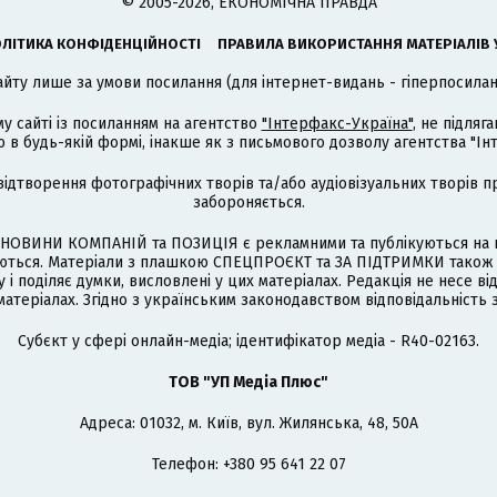
© 2005-2026, ЕКОНОМІЧНА ПРАВДА
ЛІТИКА КОНФІДЕНЦІЙНОСТІ
ПРАВИЛА ВИКОРИСТАННЯ МАТЕРІАЛІВ 
айту лише за умови посилання (для інтернет-видань - гіперпосиланн
му сайті із посиланням на агентство
"Інтерфакс-Україна"
, не підля
 будь-якій формі, інакше як з письмового дозволу агентства "Ін
відтворення фотографічних творів та/або аудіовізуальних творів п
забороняється.
НОВИНИ КОМПАНІЙ та ПОЗИЦІЯ є рекламними та публікуються на п
туються. Матеріали з плашкою СПЕЦПРОЄКТ та ЗА ПІДТРИМКИ також
 і поділяє думки, висловлені у цих матеріалах. Редакція не несе ві
атеріалах. Згідно з українським законодавством відповідальність 
Cубєкт у сфері онлайн-медіа; ідентифікатор медіа - R40-02163.
ТОВ "УП Медіа Плюс"
Адреса: 01032, м. Київ, вул. Жилянська, 48, 50А
Телефон: +380 95 641 22 07