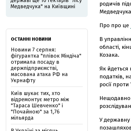
державі ще 10 гектарів "лісу
родичів під
Медведчука" на Київщині
Медведчука 
Про про це
В управлін
ОСТАННІ НОВИНИ
області, кі
Новини 7 серпня:
Козака.
фігурантка "плівок Міндіча"
отримала посаду в
держпідприємстві,
Як йдеться 
масована атака РФ на
податків, н
Укрнафту
росії проти
Київ шукає тих, хто
Нещодавно 
відремонтує метро між
"Тараса Шевченко" і
розслідуван
"Почайною" за 1,76
мільярда
У державну
позашляхов
В Україні за місяць