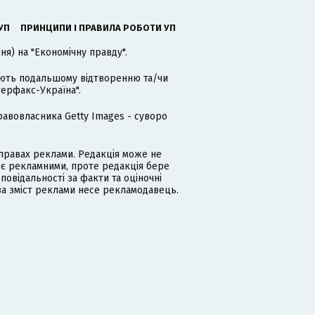
УП
ПРИНЦИПИ І ПРАВИЛА РОБОТИ УП
я) на "Економічну правду".
гають подальшому відтворенню та/чи
терфакс-Україна".
равовласника Getty Images - суворо
равах реклами. Редакція може не
 є рекламними, проте редакція бере
дповідальності за факти та оціночні
за зміст реклами несе рекламодавець.