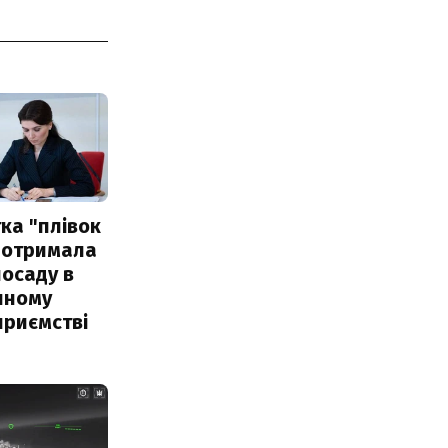
ка "плівок
 отримала
посаду в
чному
приємстві