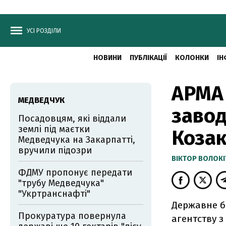
УСІ РОЗДІЛИ
НОВИНИ
ПУБЛІКАЦІЇ
КОЛОНКИ
ІН
АРМА 
МЕДВЕДЧУК
завод
Посадовцям, які віддали
землі під маєтки
Козак
Медведчука на Закарпатті,
вручили підозри
ВІКТОР ВОЛОКІ
ФДМУ пропонує передати
"трубу Медведчука"
"Укртранснафті"
Державне б
Прокуратура повернула
агентству 