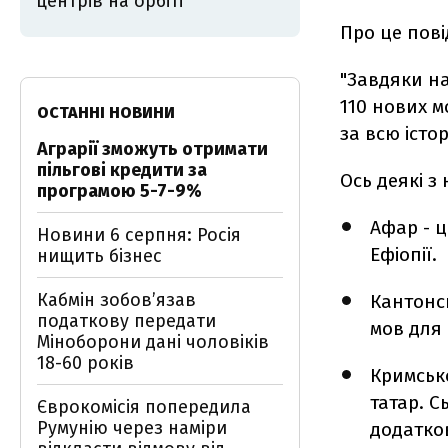
центрів на орбіті
Про це пові
"Завдяки н
110 нових м
ОСТАННІ НОВИНИ
за всю істор
Аграрії зможуть отримати
пільгові кредити за
Ось деякі з
програмою 5-7-9%
Афар - ц
Новини 6 серпня: Росія
Ефіопії.
нищить бізнес
Кабмін зобовʼязав
Кантонс
податкову передати
мов для
Міноборони дані чоловіків
18-60 років
Кримськ
татар. С
Єврокомісія попередила
Румунію через наміри
додатко