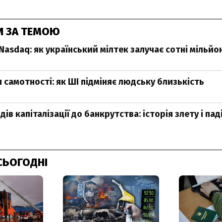
И ЗА ТЕМОЮ
Nasdaq: як український мілтек залучає сотні мільйо
 самотності: як ШІ підміняє людську близькість
рдів капіталізації до банкрутства: історія злету і па
СЬОГОДНІ