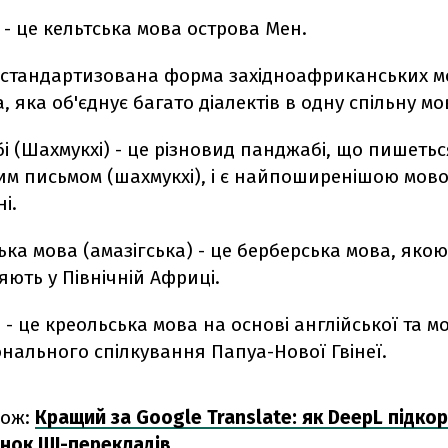
- це кельтська мова острова Мен.
е стандартизована форма західноафриканських м
, яка об'єднує багато діалектів в одну спільну мо
 (Шахмукхі) - це різновид панджабі, що пишетьс
им письмом (шахмукхі), і є найпоширенішою мов
і.
ька мова (амазігська) - це берберська мова, якою
яють у Північній Африці.
н - це креольська мова на основі англійської та м
онального спілкування Папуа-Нової Гвінеї.
кож:
Кращий за Google Translate: як DeepL підко
инок ШІ-перекладів