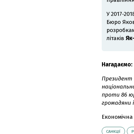
У 2017-201
Бюро Яков
розробкам
літаків
Як
Нагадаємо:
Президент 
національно
проти 86 юр
громадяни 
Економічна
САНКЦІЇ
Р