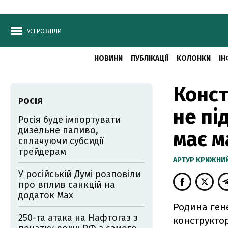
УСІ РОЗДІЛИ
НОВИНИ
ПУБЛІКАЦІЇ
КОЛОНКИ
ІН
Конст
РОСІЯ
не пі
Росія буде імпортувати
дизельне паливо,
має м
сплачуючи субсидії
трейдерам
АРТУР КРИЖНИ
У російській Думі розповіли
про вплив санкцій на
додаток Мах
Родина ген
250-та атака на Нафтогаз з
конструктор