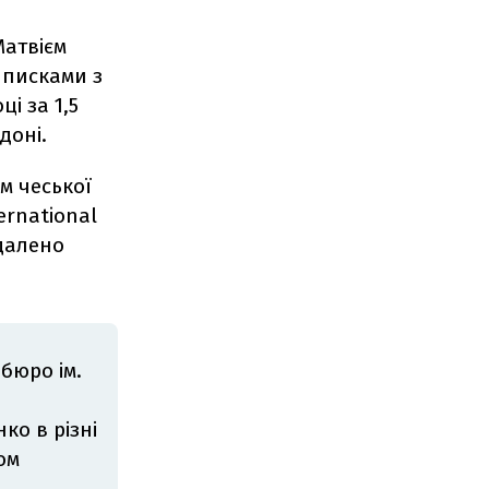
Матвієм
иписками з
і за 1,5
доні.
ом чеської
ernational
идалено
бюро ім.
й
ко в різні
ом