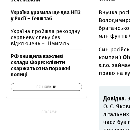
Внучка росі
Україна уразила ще два НПЗ
у Росії – Генштаб
Володимиро
британськог
Україна пройшла рекордну
млн фунтів 
серпневу спеку без
відключень – Шмигаль
Син російсь
РФ знищила важливі
компанії
Ol
склади Фори: клієнти
s.r.o. займ
скаржаться на порожні
право на ку
полиці
ВСІ НОВИНИ
Довідка.
О. С. Яко
РЕКЛАМА:
літальних 
часи був 
правління