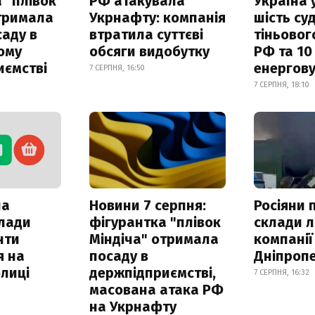
 "плівок
РФ атакувала
Україна 
отримала
Укрнафту: компанія
шість су
саду в
втратила суттєві
тіньовог
ому
обсяги видобутку
РФ та 10
иємстві
енергову
7 СЕРПНЯ, 16:50
7 СЕРПНЯ, 18:10
ла
Новини 7 серпня:
Росіяни 
клади
фігурантка "плівок
склади л
нти
Міндіча" отримала
компанії
я на
посаду в
Дніпроп
лиці
держпідприємстві,
7 СЕРПНЯ, 16:32
масована атака РФ
на Укрнафту