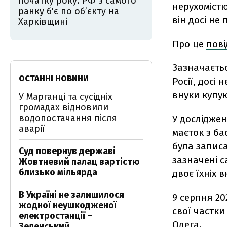
початку року: РФ з самого
нерухомістю
ранку б'є по об’єкту на
він досі не
Харківщині
Про це
пов
Зазначаєть
ОСТАННІ НОВИНИ
Росії, досі 
внуки купую
У Марганці та сусідніх
громадах відновили
водопостачання після
У досліджен
аварії
маєток з ба
була запис
Суд повернув державі
зазначені 
Жовтневий палац вартістю
близько мільярда
двоє їхніх в
В Україні не залишилося
9 серпня 2
жодної неушкодженої
свої частки 
електростанції –
Олега.
Зеленський