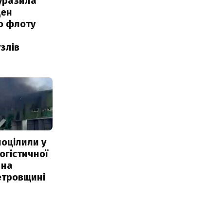
уразила
ден
о флоту
злів
поцілили у
огістичної
 на
етровщині