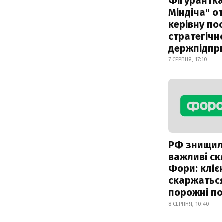
Фігурантка
Міндіча" 
керівну по
стратегічн
держпідпр
7 СЕРПНЯ, 17:10
РФ знищи
важливі с
Фори: кліє
скаржатьс
порожні по
8 СЕРПНЯ, 10:40