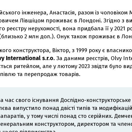
йського інженера, Анастасія, разом із чоловіком 
вичем Лівшіцом проживає в Лондоні. Згідно з в
о реєстру нерухомості, вона придбала її у 2021 роц
(близько 2 млн дол.).
Онук також проживає в Лон
кого конструктора, Віктор, з 1999 року є власник
vy International s.r.o.
За даними реєстрів, Olvy Int
ається ритейлом, але у лютому 2023 звідти було в
півлю та перепродаж товарів.
За час свого існування Дослідно-конструкторське 
влєва випустило понад двісті типів та модифікаці
апаратів, у тому числі понад сто серійних. Демчен
генеральним конструктором, директором та член
 цього підприємства.