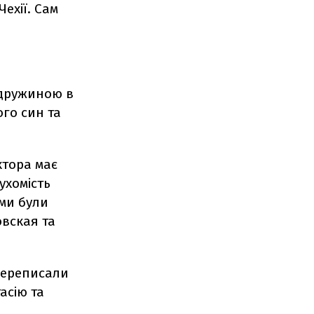
Чехії. Сам
 дружиною в
ого син та
ктора має
ухомість
ами були
вская та
переписали
тасію та