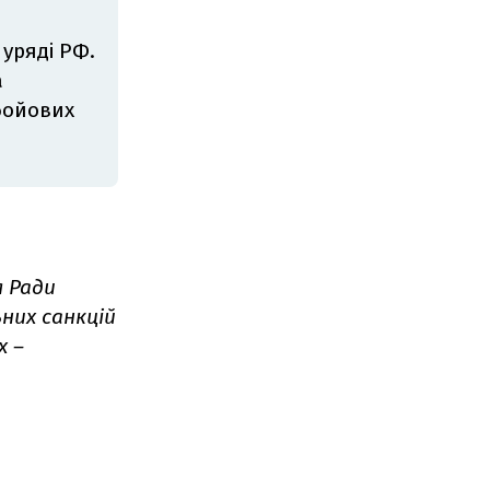
 уряді РФ.
а
бойових
я Ради
них санкцій
х –