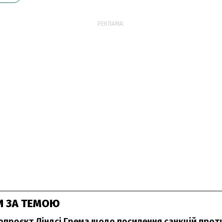
РЕКЛАМА:
И ЗА ТЕМОЮ
нопроєкт Ліндсі Грема щодо посилення санкцій проти