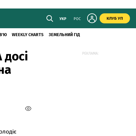
КЛУБ УП
УКР
РОС
В'Ю
WEEKLY CHARTS
ЗЕМЕЛЬНИЙ ГІД
 досі
РЕКЛАМА:
на
олодіє