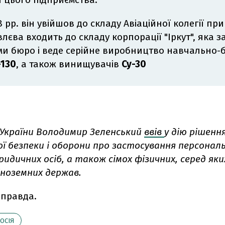
8 рр. він увійшов до складу Авіаційної колегії при
лєва входить до складу корпорації "Іркут", яка з
и бюро і веде серійне виробництво навчально-
-130
, а також винищувачів
Су-30
України Володимир Зеленський
ввів
у дію рішенн
ї безпеки і оборони про застосування персональ
идичних осіб, а також сімох фізичних, серед яки
іноземних держав.
 правда.
ОСІЯ