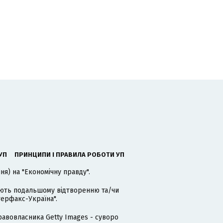
УП
ПРИНЦИПИ І ПРАВИЛА РОБОТИ УП
я) на "Економічну правду".
гають подальшому відтворенню та/чи
терфакс-Україна".
равовласника Getty Images - суворо