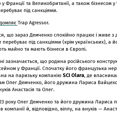
 у Франції та Великобританії, а також бізнесом у 
 перебуває під санкціями.
ідомляє
Trap Agressor.
ся, що зараз Демченко спокійно працює і живе з
не перебуває під санкціями (крім українських), а й
ть майно та мають бізнеси в Європі.
ні зазначається, що родина російського констру
сейном у Франції. Спочатку його французька нер
ана на паризьку компанію
SCI Olara
, де власник
сам Олег Демченко, його дружина Лариса Вайцехо
нуків Анастасія та Олег.
023 року Олег Демченко та його дружина Лариса 
в компанії й, відповідно, віллу, на внуків — Анас